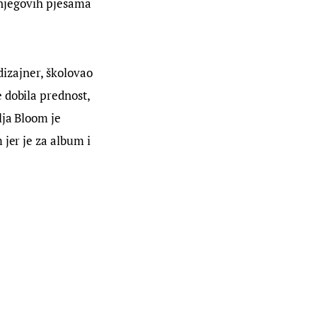
z njegovih pjesama 
dizajner, školovao 
 dobila prednost, 
ja Bloom je 
jer je za album i 