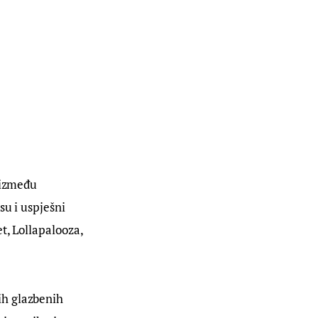
 između 
su i uspješni 
t, Lollapalooza, 
h glazbenih 