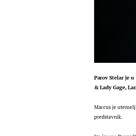
Parov Stelar je 
u 
& Lady Gage
, La
Marcus je utemelji
predstavnik.