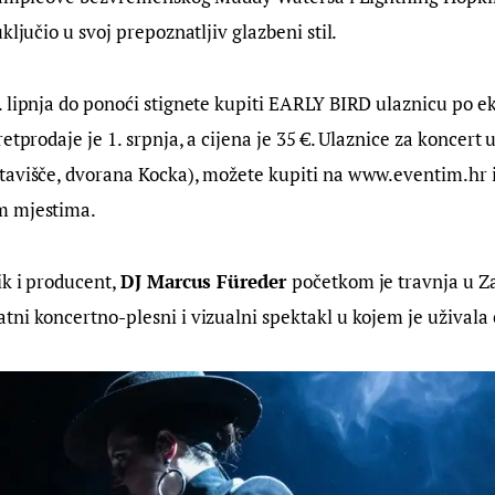
ključio u svoj prepoznatljiv glazbeni stil.
 lipnja do ponoći stignete kupiti EARLY BIRD ulaznicu po eks
etprodaje je 1. srpnja, a cijena je 35 €. Ulaznice za koncert u
tavišče, dvorana Kocka), možete kupiti na www.eventim.hr i
m mjestima.
k i producent, 
DJ Marcus 
Füreder 
početkom je travnja u Z
ni koncertno-plesni i vizualni spektakl u kojem je uživala 