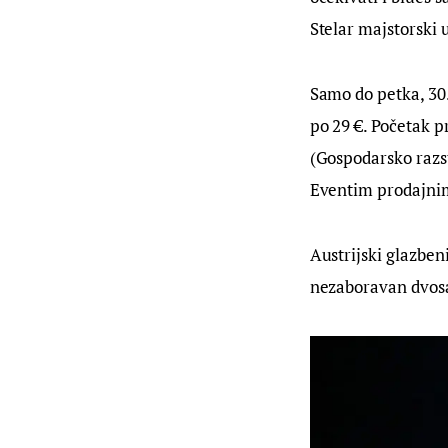
Stelar majstorski u
Samo do petka, 30.
po 29 €. Početak pr
(Gospodarsko razs
Eventim prodajni
Austrijski glazbeni
nezaboravan dvosat