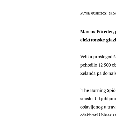
AUTOR
MUSIC BOX
28.06
Marcus Füreder, 
elektronske glazb
Velika prošlogodiš
pohodilo 12 500 o
Zelanda pa do najv
‘The Burning Spid
smislu. U Ljubljan
objavljenog u tra
očekivati i blues