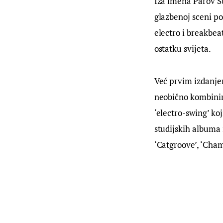
Iza imena Parov St
glazbenoj sceni p
electro i breakbeat
ostatku svijeta.
Već prvim izdanjem
neobično kombinira
‘electro-swing’ koj
studijskih albuma i
‘Catgroove’, ‘Cha