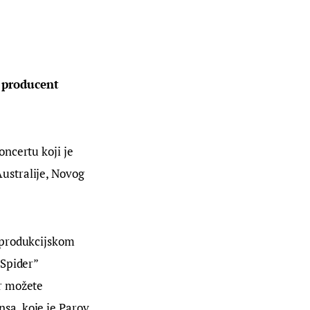
 producent 
ncertu koji je 
ustralije, Novog 
 produkcijskom 
Spider” 
r možete 
a, koje je Parov 