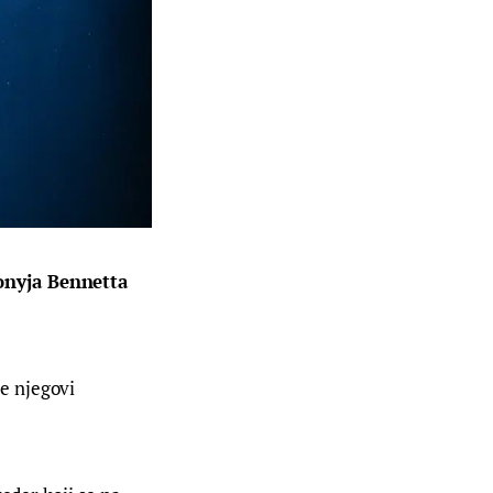
ony
ja
 Bennett
a 
je njegovi 