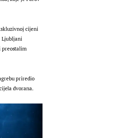
kluzivnoj cijeni 
 Ljubljani 
 preostalim 
agrebu priredio 
cijela dvorana.