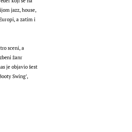
eder koji se na 
jom jazz, house, 
Europi, a zatim i 
ro sceni, a 
zbeni žanr 
as je objavio šest 
Booty Swing’, 