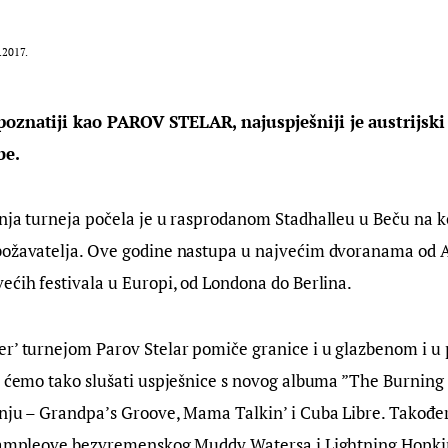
.2017.
poznatiji kao PAROV STELAR, najuspješniji je austrijski
e. 
nja turneja počela je u rasprodanom Stadhalleu u Beču na ko
božavatelja. Ove godine nastupa u najvećim dvoranama od A
ećih festivala u Europi, od Londona do Berlina.
er’ turnejom Parov Stelar pomiče granice i u glazbenom i u
i ćemo tako slušati uspješnice s novog albuma ”The Burning 
vnju – Grandpa’s Groove, Mama Talkin’ i Cuba Libre. Takođe
 sampleove bezvremenskog Muddy Watersa i Lightning Hopkins