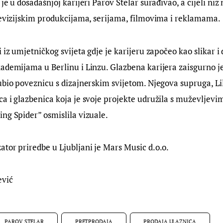
je u dosadašnjoj karijeri Parov Stelar surađivao, a cijeli ni
levizijskim produkcijama, serijama, filmovima i reklamama.
 iz umjetničkog svijeta gdje je karijeru započeo kao slikar i 
ademijama u Berlinu i Linzu. Glazbena karijera zaisgurno je
ubio poveznicu s dizajnerskim svijetom. Njegova supruga, Lil
a i glazbenica koja je svoje projekte udružila s muževljevim 
ng Spider” osmislila vizuale.
tor priredbe u Ljubljani je Mars Music d.o.o.
ević
PAROV STELAR
PRETPRODAJA
PRODAJA ULAZNICA