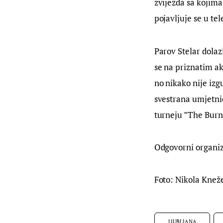
zvijezda sa kojima 
pojavljuje se u te
Parov Stelar dolazi
se na priznatim ak
no nikako nije izg
svestrana umjetnic
turneju ”The Burni
Odgovorni organiza
Foto: Nikola Knež
LJUBLJANA