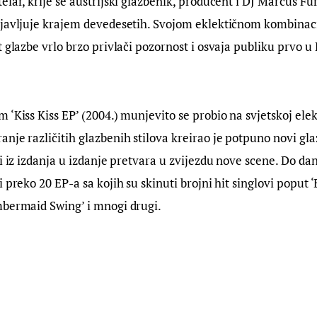
elar, krije se austrijski glazbenik, producent i DJ Marcus Für
ojavljuje krajem devedesetih. Svojom eklektičnom kombinaci
 glazbe vrlo brzo privlači pozornost i osvaja publiku prvo u 
 ‘Kiss Kiss EP’ (2004.) munjevito se probio na svjetskoj elekt
nje različitih glazbenih stilova kreirao je potpuno novi gla
i iz izdanja u izdanje pretvara u zvijezdu nove scene. Do dan
 preko 20 EP-a sa kojih su skinuti brojni hit singlovi poput ‘
mbermaid Swing’ i mnogi drugi.