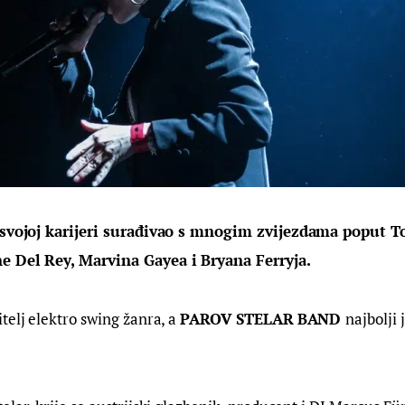
svojoj karijeri surađivao s mnogim zvijezdama poput
 T
ne Del Rey, Marvina Gayea i Bryana Ferryja.
telj elektro swing žanra, a 
PAROV STELAR
BAND 
najbolji 