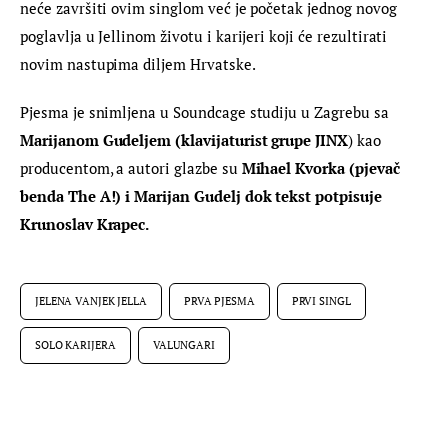
neće završiti ovim singlom već je početak jednog novog 
poglavlja u Jellinom životu i karijeri koji će rezultirati 
novim nastupima diljem Hrvatske.
Pjesma je snimljena u Soundcage studiju u Zagrebu sa 
Marijanom Gudeljem (klavijaturist grupe JINX
) kao 
producentom, a autori glazbe su 
Mihael Kvorka (pjevač 
benda The A!) i Marijan Gudelj dok tekst potpisuje 
Krunoslav Krapec.
JELENA VANJEK JELLA
PRVA PJESMA
PRVI SINGL
SOLO KARIJERA
VALUNGARI