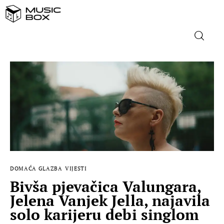
NASLOVNICA
DOMAĆA GLAZBA
STRANA GLAZBA
FILM
DOMAĆA GLAZBA
VIJESTI
MUSIC BOX
Bivša pjevačica Valungara,
Jelena Vanjek Jella, najavila
solo karijeru debi singlom