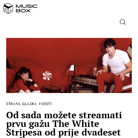
NASLOVNICA
DOMAĆA GLAZBA
STRANA GLAZBA
FILM
STRANA GLAZBA
VIJESTI
MUSIC BOX
Od sada možete streamati
prvu gažu The White
Stripesa od prije dvadeset