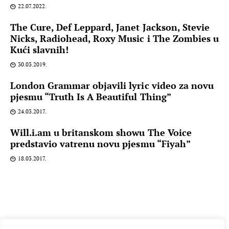
22.07.2022.
The Cure, Def Leppard, Janet Jackson, Stevie
Nicks, Radiohead, Roxy Music i The Zombies u
Kući slavnih!
30.03.2019.
London Grammar objavili lyric video za novu
pjesmu “Truth Is A Beautiful Thing”
24.03.2017.
Will.i.am u britanskom showu The Voice
predstavio vatrenu novu pjesmu “Fiyah”
18.03.2017.