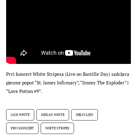
Prvi koncert White Stripesa (Live on Bastille Day) sadržava 
pjesme poput “St. James Infirmary”, “Jimmy The Exploder” i 
“Love Potion #9”.
JACK WHITE
MEGAN WHITE
OBJAVLJEN
PRVI KONCERT
WHITE STRIPES