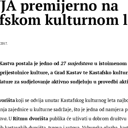
JA premijerno na
fskom kulturnom l
.2017.
Kastva postala je jedno od 
27 susjedstava
 u istoimenom
rijestolnice kulture, a Grad Kastav te Kastafsko kultur
dature za sudjelovanje aktivno sudjeluju u provedbi akt
orišta
 koji se odvija unutar Kastafskog kulturnog leta najbo
nja zajednice u kulturne sadržaje, što je jedna od namjera
ava
. U 
Ritmu dvorišta 
publika će uživati u dobrom društvu i
h kastavskih dvorišta, trgova i vrtova. Vrhunska glazba, kas