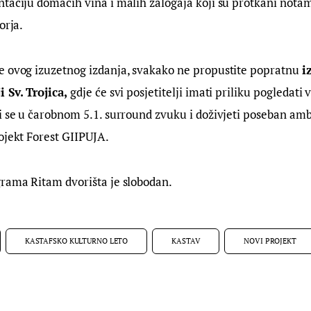
taciju domaćih vina i malih zalogaja koji su protkani notam
orja.
e ovog izuzetnog izdanja, svakako ne propustite popratnu 
i
 Sv. Trojica,
 gdje će svi posjetitelji imati priliku pogledati 
ti se u čarobnom 5.1. surround zvuku i doživjeti poseban am
ojekt Forest GIIPUJA.
grama Ritam dvorišta je slobodan.
KASTAFSKO KULTURNO LETO
KASTAV
NOVI PROJEKT