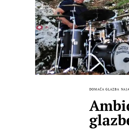
DOMAĆA GLAZBA
NAJ
Ambic
glazb