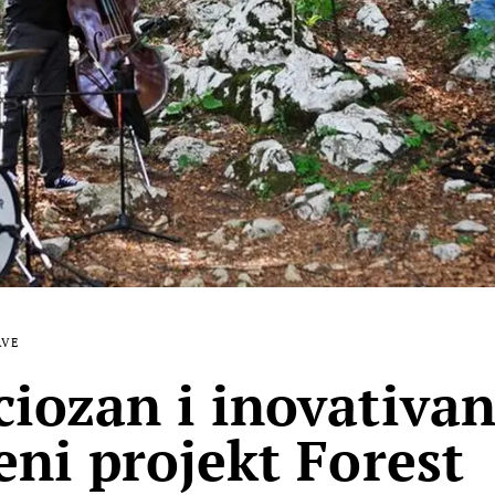
AVE
iozan i inovativa
eni projekt Forest