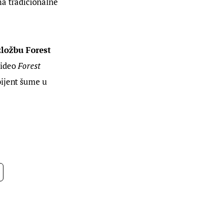
a tradicionalne 
zložbu Forest 
video 
Forest 
bijent šume u 