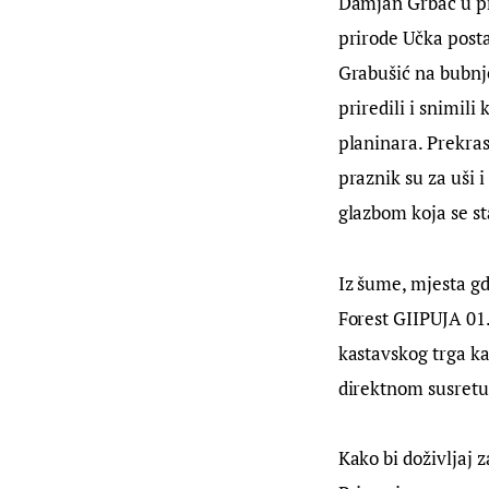
Damjan Grbac u pr
prirode Učka posta
Grabušić na bubnje
priredili i snimil
planinara. Prekra
praznik su za uši i
glazbom koja se s
Iz šume, mjesta gd
Forest GIIPUJA 01.
kastavskog trga ka
direktnom susretu
Kako bi doživljaj z