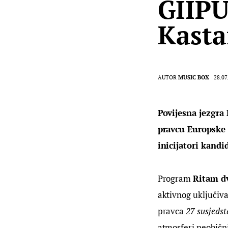
GIIPU
Kasta
AUTOR
MUSIC BOX
28.07
Povijesna jezgra 
pravcu Europske p
inicijatori kandi
Program 
Ritam dv
aktivnog uključiva
pravca 
27 susjedst
atmosferi neobični