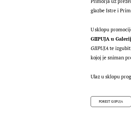
Primorja uz prezen
glazbe Istre i Prim
U sklopu promocij
GIIPUJA u Galeriji
GIIPUJA
 te izgubi
kojoj je sniman pr
Ulaz u sklopu pro
FOREST GIIPUJA