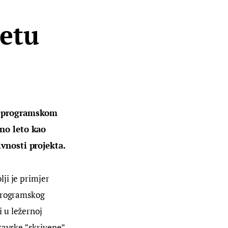
etu
 programskom 
no leto kao 
ivnosti projekta.
lji je primjer 
 programskog 
 u ležernoj 
tavske ”skrivene” 