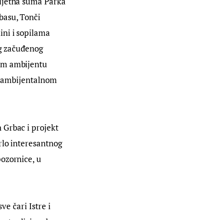
ljetna šuma Parka 
basu, Tonči 
ni i sopilama 
og začuđenog 
om ambijentu 
 s ambijentalnom 
 Grbac i projekt 
rlo interesantnog 
ozornice, u 
ve čari Istre i 