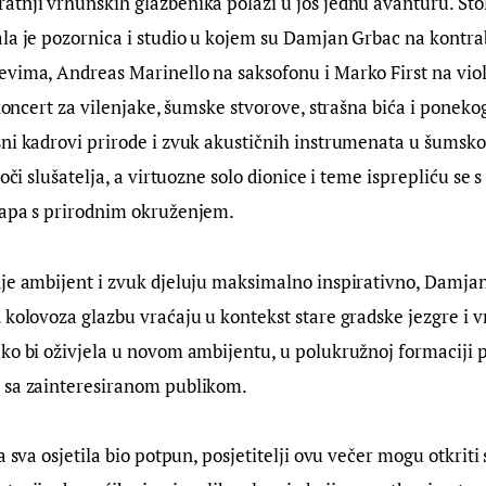
atnji vrhunskih glazbenika polazi u još jednu avanturu. Sto
la je pozornica i studio u kojem su Damjan Grbac na kontra
vima, Andreas Marinello na saksofonu i Marko First na violi
i koncert za vilenjake, šumske stvorove, strašna bića i ponek
sni kadrovi prirode i zvuk akustičnih instrumenata u šumsk
 oči slušatelja, a virtuozne solo dionice i teme isprepliću se
tapa s prirodnim okruženjem.
je ambijent i zvuk djeluju maksimalno inspirativno, Damjan
 kolovoza glazbu vraćaju u kontekst stare gradske jezgre i v
ko bi oživjela u novom ambijentu, u polukružnoj formaciji p
 sa zainteresiranom publikom.
a sva osjetila bio potpun, posjetitelji ovu večer mogu otkriti s