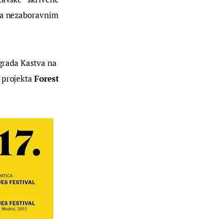
šta nezaboravnim 
 grada Kastva na 
 projekta 
Forest 