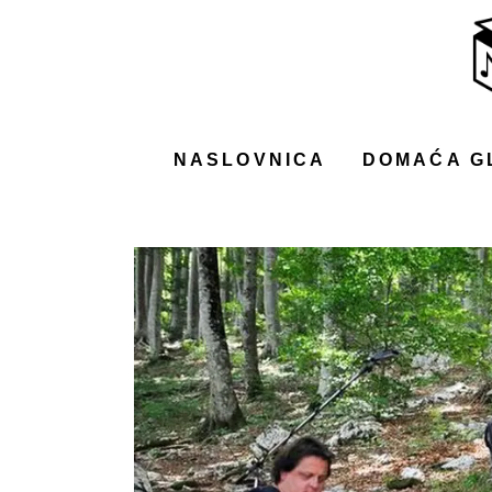
NASLOVNICA
DOMAĆA GLAZBA
STRANA GLAZBA
NASLOVNICA
DOMAĆA G
FILM
MUSIC BOX