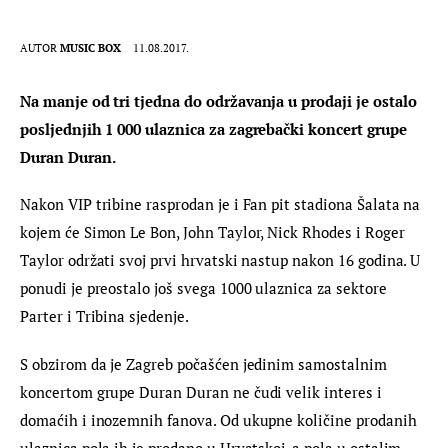
AUTOR
MUSIC BOX
11.08.2017.
Na manje od tri tjedna do održavanja u prodaji je ostalo 
posljednjih 1 000 ulaznica za zagrebački koncert grupe 
Duran Duran.
Nakon VIP tribine rasprodan je i Fan pit stadiona Šalata na 
kojem će Simon Le Bon, John Taylor, Nick Rhodes i Roger 
Taylor održati svoj prvi hrvatski nastup nakon 16 godina. U 
ponudi je preostalo još svega 1000 ulaznica za sektore 
Parter i Tribina sjedenje.
S obzirom da je Zagreb počašćen jedinim samostalnim 
koncertom grupe Duran Duran ne čudi velik interes i 
domaćih i inozemnih fanova. Od ukupne količine prodanih 
ulaznica pola ih je prodano u Hrvatskoj, a pola u ostalim 