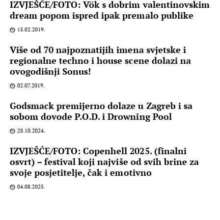
IZVJEŠĆE/FOTO: Vök s dobrim valentinovskim
dream popom ispred ipak premalo publike
15.02.2019.
Više od 70 najpoznatijih imena svjetske i
regionalne techno i house scene dolazi na
ovogodišnji Sonus!
02.07.2019.
Godsmack premijerno dolaze u Zagreb i sa
sobom dovode P.O.D. i Drowning Pool
28.10.2024.
IZVJEŠĆE/FOTO: Copenhell 2025. (finalni
osvrt) – festival koji najviše od svih brine za
svoje posjetitelje, čak i emotivno
04.08.2025.