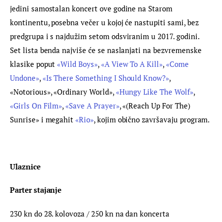
jedini samostalan koncert ove godine na Starom 
kontinentu, posebna večer u kojoj će nastupiti sami, bez 
predgrupa i s najdužim setom odsviranim u 2017. godini. 
Set lista benda najviše će se naslanjati na bezvremenske 
klasike poput 
«Wild Boys»
, 
«A View To A Kill»
, 
«Come 
Undone»
, 
«Is There Something I Should Know?»
, 
«Notorious», «Ordinary World», 
«Hungy Like The Wolf»
, 
«Girls On Film»
, 
«Save A Prayer»
, «(Reach Up For The) 
Sunrise» i megahit 
«Rio»
, kojim obično završavaju program.
Ulaznice
Parter stajanje
230 kn do 28. kolovoza / 250 kn na dan koncerta