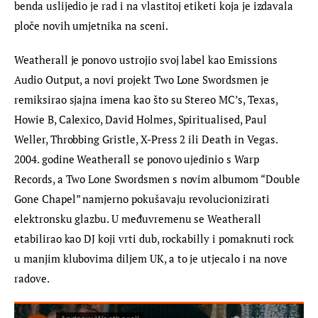
benda uslijedio je rad i na vlastitoj etiketi koja je izdavala 
ploče novih umjetnika na sceni.
Weatherall je ponovo ustrojio svoj label kao Emissions 
Audio Output, a novi projekt Two Lone Swordsmen je 
remiksirao sjajna imena kao što su Stereo MC’s, Texas, 
Howie B, Calexico, David Holmes, Spiritualised, Paul 
Weller, Throbbing Gristle, X-Press 2 ili Death in Vegas. 
2004. godine Weatherall se ponovo ujedinio s Warp 
Records, a Two Lone Swordsmen s novim albumom “Double 
Gone Chapel” namjerno pokušavaju revolucionizirati 
elektronsku glazbu. U međuvremenu se Weatherall 
etabilirao kao DJ koji vrti dub, rockabilly i pomaknuti rock 
u manjim klubovima diljem UK, a to je utjecalo i na nove 
radove.