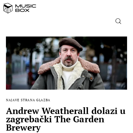
NASLOVNICA
DOMAĆA GLAZBA
STRANA GLAZBA
FILM
NAJAVE
STRANA GLAZBA
MUSIC BOX
Andrew Weatherall dolazi u
zagrebački The Garden
Brewery