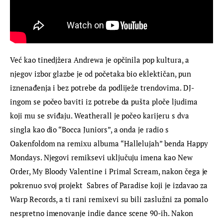
Već kao tinedjžera Andrewa je opčinila pop kultura, a 
njegov izbor glazbe je od početaka bio eklektičan, pun 
iznenađenja i bez potrebe da podliježe trendovima. DJ-
ingom se počeo baviti iz potrebe da pušta ploče ljudima 
koji mu se sviđaju. Weatherall je počeo karijeru s dva 
singla kao dio “Bocca Juniors”, a onda je radio s 
Oakenfoldom na remixu albuma “Hallelujah” benda Happy 
Mondays. Njegovi remiksevi uključuju imena kao New 
Order, My Bloody Valentine i Primal Scream, nakon čega je 
pokrenuo svoj projekt  Sabres of Paradise koji je izdavao za 
Warp Records, a ti rani remixevi su bili zaslužni za pomalo 
nespretno imenovanje indie dance scene 90-ih. Nakon 