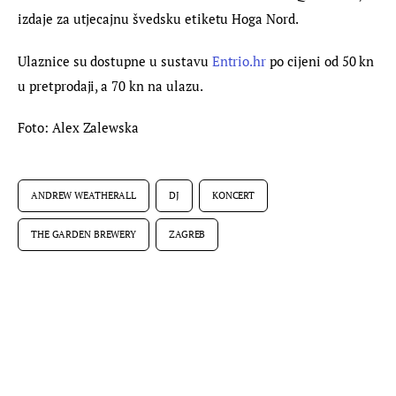
izdaje za utjecajnu švedsku etiketu Hoga Nord.
Ulaznice su dostupne u sustavu 
Entrio.hr
 po cijeni od 50 kn 
u pretprodaji, a 70 kn na ulazu.
Foto: Alex Zalewska
ANDREW WEATHERALL
DJ
KONCERT
THE GARDEN BREWERY
ZAGREB