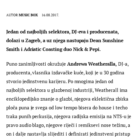
AUTOR
MUSIC BOX
16.08.2017.
Jedan od najboljih selektora, DJ-eva i producenata, 
dolazi u Zagreb, a uz njega nastupaju Dean Sunshine 
Smith i Adriatic Coasting duo Nick & Pepi. 
Puno zanimljivosti okružuje
 Andrewa Weatheralla,
 DJ-a, 
producenta, vlasnika izdavačke kuće, koji je u 30 godina 
stvorio jedinstvenu karijeru. Po mnogima jedan od 
najboljih selektora u glazbenoj industriji, Weatherall ima 
enciklopedijsko znanje o glazbi, njegova eklektična zbirka 
ploča puna je svega od low tempo bisera do house i techo 
traka punih perkusija, njegova radijska emisija na NTS-u je 
pravo audio blago, njegove riječi i remiksevi nose težinu, a 
on i dalje nastavlja slijediti i definirati jedinstveni pristup 