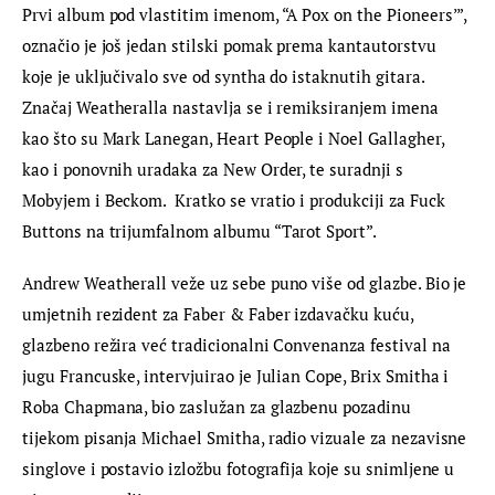
Prvi album pod vlastitim imenom, “A Pox on the Pioneers’”, 
označio je još jedan stilski pomak prema kantautorstvu 
koje je uključivalo sve od syntha do istaknutih gitara. 
Značaj Weatheralla nastavlja se i remiksiranjem imena 
kao što su Mark Lanegan, Heart People i Noel Gallagher, 
kao i ponovnih uradaka za New Order, te suradnji s 
Mobyjem i Beckom.  Kratko se vratio i produkciji za Fuck 
Buttons na trijumfalnom albumu “Tarot Sport”.
Andrew Weatherall veže uz sebe puno više od glazbe. Bio je 
umjetnih rezident za Faber & Faber izdavačku kuću, 
glazbeno režira već tradicionalni Convenanza festival na 
jugu Francuske, intervjuirao je Julian Cope, Brix Smitha i  
Roba Chapmana, bio zaslužan za glazbenu pozadinu 
tijekom pisanja Michael Smitha, radio vizuale za nezavisne 
singlove i postavio izložbu fotografija koje su snimljene u 