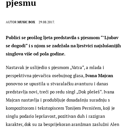
pjesmu
AUTOR
MUSIC BOX
29.08.2017.
Publici se prošlog ljeta predstavila s pjesmom “’Ljubav 
se dogodi“ i s njom se zadržala na ljestvici najslušanijih 
singlova više od pola godine.
Nastavak je uslijedio s pjesmom „Vatra“, a mlada i 
perspektivna pjevačica osebujnog glasa, 
Ivana Majcan 
ponovno se upustila u stvaralačku avanturu i danas 
predstavlja novi, treći po redu singl „Dok plešeš“. Ivana 
Majcan nastavlja i produbljuje dosadašnju suradnju s 
kompozitorom i tekstopiscem Tonijem Pernićem, koji je 
singlu podario lepršavost, pozitivan duh i razigran 
karakter, dok su za besprijekoran aranžman zaslužni Alen 