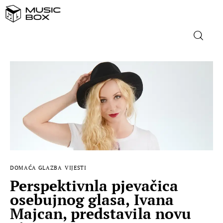
NASLOVNICA
DOMAĆA GLAZBA
STRANA GLAZBA
FILM
DOMAĆA GLAZBA
VIJESTI
MUSIC BOX
Perspektivnla pjevačica
osebujnog glasa, Ivana
Majcan, predstavila novu