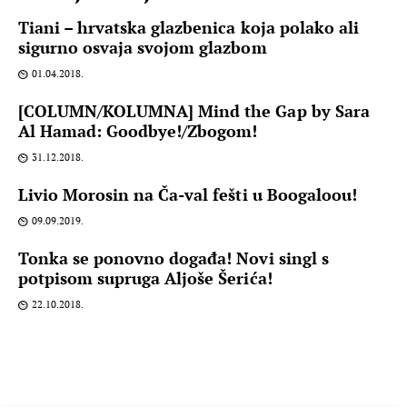
Tiani – hrvatska glazbenica koja polako ali
sigurno osvaja svojom glazbom
01.04.2018.
[COLUMN/KOLUMNA] Mind the Gap by Sara
Al Hamad: Goodbye!/Zbogom!
31.12.2018.
Livio Morosin na Ča-val fešti u Boogaloou!
09.09.2019.
Tonka se ponovno događa! Novi singl s
potpisom supruga Aljoše Šerića!
22.10.2018.