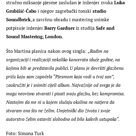
stručno miksanje pjesme zaslužan je inženjer zvuka 
Luka 
Grubišić-Čabo
 i njegov zagrebački tonski 
studio 
Soundbrick
, a završnu obradu i mastering snimke 
potpisuje inženjer 
Barry Gardner
 iz studija 
Safe and 
Sound Mastering, London
.
Što Martina planira nakon ovog singla: 
„Radim na 
organizaciji i realizaciji nekoliko koncerata iduće godine, na 
kojima bih se predstavila publici. U planu je dovršiti glazbenu 
priču koju sam započela “Pjesmom koja vodi u tvoj san”, 
zaokružiti je i snimiti cijeli album. Najvažnije od svega je da 
mogu neovisno stvarati i pisati svoju glazbu, bez kompromisa. 
Nastojim da me ni u kojem slučaju okolina ne natjera da 
stvaram ono što ne želim. Umjetnički dio života i svoje 
autorstvo želim ostaviti slobodno od bilo kakvih ustupaka“.
Foto: Simona Turk