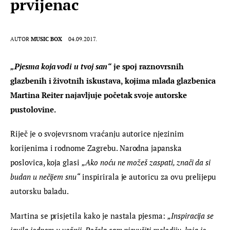
prvijenac
AUTOR
MUSIC BOX
04.09.2017.
„Pjesma koja vodi u tvoj san“
 je spoj raznovrsnih 
glazbenih i životnih iskustava, kojima mlada glazbenica 
Martina Reiter najavljuje početak svoje autorske 
pustolovine. 
Riječ je o svojevrsnom vraćanju autorice njezinim 
korijenima i rodnome Zagrebu. Narodna japanska 
poslovica, koja glasi 
„Ako noću ne možeš zaspati, znači da si 
budan u nečijem snu“
 inspirirala je autoricu za ovu prelijepu 
autorsku baladu.
Martina se prisjetila kako je nastala pjesma: 
„Inspiracija se 
javila jednom u vožnji. Počela sam pjevušiti melodiju, koja je 