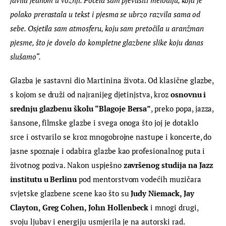
polako prerastala u tekst i pjesma se ubrzo razvila sama od 
sebe. Osjetila sam atmosferu, koju sam pretočila u aranžman 
pjesme, što je dovelo do kompletne glazbene slike koju danas 
slušamo“.
Glazba je sastavni dio Martinina života. Od klasične glazbe, 
s kojom se druži od najranijeg djetinjstva, kroz 
osnovnu i 
srednju glazbenu školu “Blagoje Bersa”
, preko popa, jazza, 
šansone, filmske glazbe i svega onoga što joj je dotaklo 
srce i ostvarilo se kroz mnogobrojne nastupe i koncerte, do 
jasne spoznaje i odabira glazbe kao profesionalnog puta i 
životnog poziva. Nakon uspješno 
završenog studija na Jazz 
institutu u Berlinu
 pod mentorstvom vodećih muzičara 
svjetske glazbene scene kao što su 
Judy Niemack, Jay 
Clayton, Greg Cohen, John Hollenbeck 
i mnogi drugi, 
svoju ljubav i energiju usmjerila je na autorski rad.