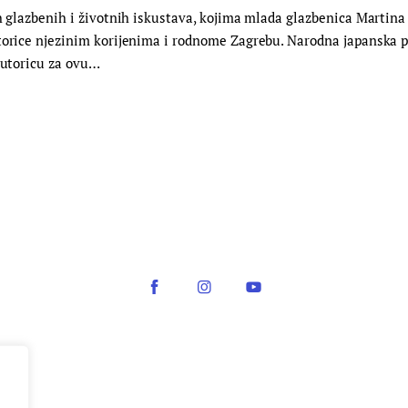
ih glazbenih i životnih iskustava, kojima mlada glazbenica Martina
torice njezinim korijenima i rodnome Zagrebu. Narodna japanska po
 autoricu za ovu…