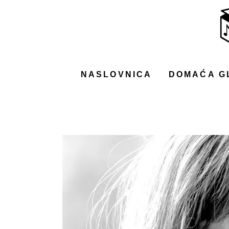
NASLOVNICA
DOMAĆA GLAZBA
STRANA GLAZBA
NASLOVNICA
DOMAĆA G
FILM
MUSIC BOX