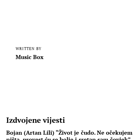
WRITTEN BY
Music Box
Izdvojene vijesti
Bojan (Artan Lili) “Život je čudo. Ne očekujem
ništa, provest ću se bolje i sretan sam čovjek”