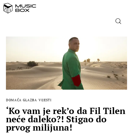
NASLOVNICA
DOMAĆA GLAZBA
STRANA GLAZBA
FILM
DOMAĆA GLAZBA
VIJESTI
MUSIC BOX
‘Ko vam je rek’o da Fil Tilen
neće daleko?! Stigao do
prvog milijuna!