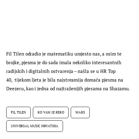
Fil Tilen odradio je matematiku umjesto nas, a osim te 
brojke, pjesma je do sada imala nekoliko interesantnih 
radijskih i digitalnih ostvarenja – našla se u HR Top 
40,  tijekom ljeta je bila najstreamija domaća pjesma na 
Deezeru, kao i jedna od najtraženijih pjesama na Shazamu.
FIL TILEN
KO VAM JE REKO
MARS
UNIVERSAL MUSIC HRVATSKA