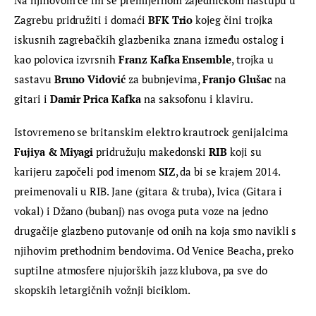
Zagrebu pridružiti i domaći 
BFK Trio
 kojeg čini trojka 
iskusnih zagrebačkih glazbenika znana između ostalog i 
kao polovica izvrsnih 
Franz Kafka Ensemble
, trojka u 
sastavu 
Bruno Vidović
 za bubnjevima, 
Franjo Glušac
 na 
gitari i 
Damir Prica Kafka
 na saksofonu i klaviru.
Istovremeno se britanskim elektro krautrock genijalcima 
Fujiya & Miyagi
 pridružuju makedonski 
RIB 
koji su 
karijeru započeli pod imenom 
SIZ
, da bi se krajem 2014. 
preimenovali u RIB. Jane (gitara & truba), Ivica (Gitara i 
vokal) i Džano (bubanj) nas ovoga puta voze na jedno 
drugačije glazbeno putovanje od onih na koja smo navikli s 
njihovim prethodnim bendovima. Od Venice Beacha, preko 
suptilne atmosfere njujorških jazz klubova, pa sve do 
skopskih letargičnih vožnji biciklom.