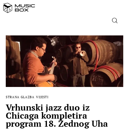
NASLOVNICA
DOMAĆA GLAZBA
STRANA GLAZBA
FILM
STRANA GLAZBA
VIJESTI
MUSIC BOX
Vrhunski jazz duo iz
Chicaga kompletira
program 18. Žednog Uha