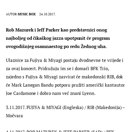
AUTOR
MUSIC BOX
24.10.2017.
Rob Mazurek i Jeff Parker kao predstavnici onog 
najboljeg od čikaškog jazza upotpunit će program 
ovogodišnjeg osamnaestog po redu Žednog uha.
Ulaznice za Fujiya & Miyagi postaju dvodnevne te vrijede i 
za ovaj koncert. Pridružuju im se i domaći BFK Trio, 
zajedno s Fujiya & Miyagi zasvirat će makedonski RIB, dok 
će Mark Lanegan Bandu potporu pružiti američki kantautor 
Joe Cardamone i dobro nam već znani Lyenn.
3.11.2017. FUJIYA & MIYAGI (Engleska) / RIB (Makedonija) – 
Močvara
4.11.2017. ROB MAZUREK & JEFF PARKER (SAD) / BFK 