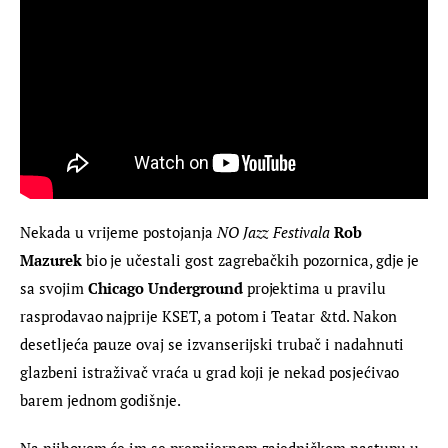
Nekada u vrijeme postojanja 
NO Jazz Festivala
Rob 
Mazurek 
bio je učestali gost zagrebačkih pozornica, gdje je 
sa svojim 
Chicago Underground
 projektima u pravilu 
rasprodavao najprije KSET, a potom i Teatar &td. Nakon 
desetljeća pauze ovaj se izvanserijski trubač i nadahnuti 
glazbeni istraživač vraća u grad koji je nekad posjećivao 
barem jednom godišnje.
Na njihovom će im se premijernom zajedničkom nastupu u 