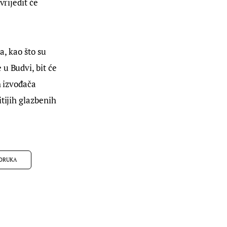
rijedit će 
a, kao što su 
u Budvi, bit će 
h izvođača 
tijih glazbenih 
ORUKA