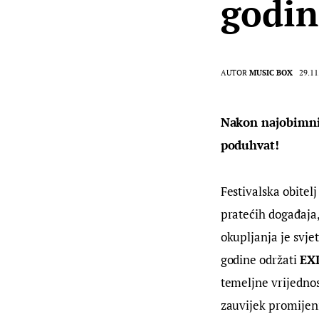
godin
AUTOR
MUSIC BOX
29.11
Nakon najobimnije
poduhvat!
Festivalska obitelj 
pratećih događaja, 
okupljanja je svje
godine održati 
EXI
temeljne vrijednos
zauvijek promijenio