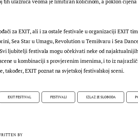
j tih ulaznica veoma je limitiran količinom, a poklon cijena v
đači za EXIT, ali i za ostale festivale u organizaciji EXIT tim
orini, Sea Star u Umagu, Revolution u Temišvaru i Sea Dance 
Svi ljubitelji festivala mogu očekivati neke od najaktualniji
scene u kombinaciji s provjerenim imenima, i to iz najrazliči
, također, EXIT poznat na svjetskoj festivalskoj sceni.
EXIT FESTIVAL
FESTIVALI
IZLAZ JE SLOBODA
P
RITTEN BY