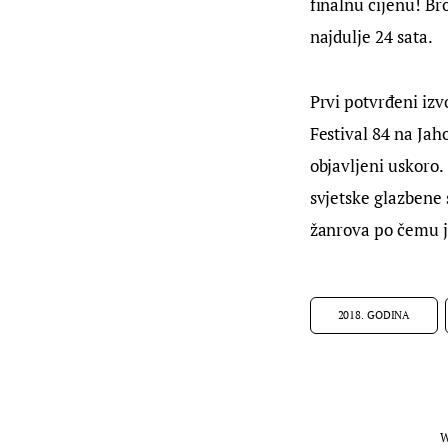
finalnu cijenu! Bro
najdulje 24 sata.
Prvi potvrđeni izvo
Festival 84 na Jah
objavljeni uskoro. 
svjetske glazbene 
žanrova po čemu je
2018. GODINA
W