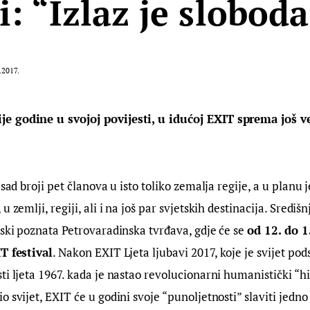
i: “Izlaz je sloboda
.2017.
 godine u svojoj povijesti, u idućoj EXIT sprema još već
sad broji pet članova u isto toliko zemalja regije, a u planu je
u zemlji, regiji, ali i na još par svjetskih destinacija. Središ
tski poznata Petrovaradinska tvrđava, gdje će se 
od 12. do 1
T festival
. Nakon EXIT Ljeta ljubavi 2017, koje je svijet pods
ti ljeta 1967. kada je nastao revolucionarni humanistički “hip
 svijet, EXIT će u godini svoje “punoljetnosti” slaviti jedno