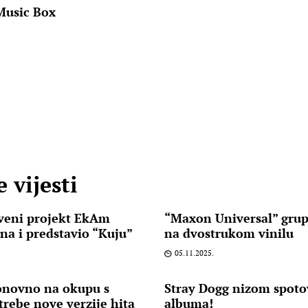
Music Box
 vijesti
stveni projekt EkAm
“Maxon Universal” gru
ina i predstavio “Kuju”
na dvostrukom vinilu
05.11.2025.
ponovno na okupu s
Stray Dogg nizom spot
trebe nove verzije hita
albuma!