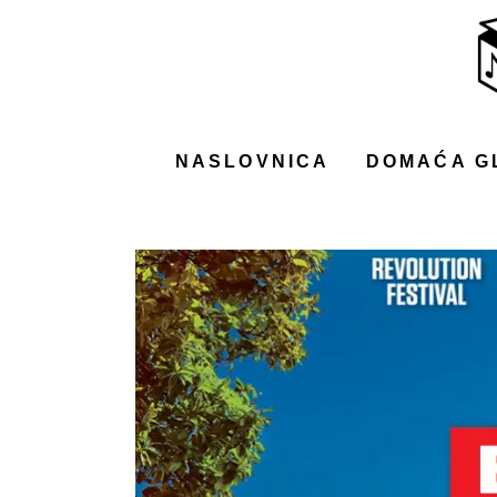
NASLOVNICA
DOMAĆA GLAZBA
STRANA GLAZBA
NASLOVNICA
DOMAĆA G
FILM
MUSIC BOX