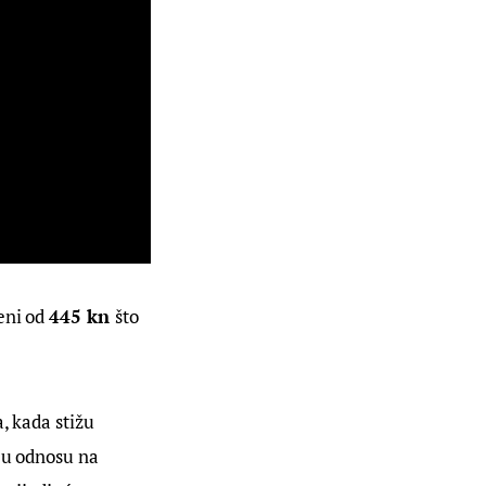
eni od 
445 kn 
što 
, kada stižu 
 u odnosu na 