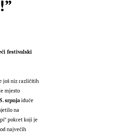
!”
i festivalski 
 još niz različitih 
nje mjesto 
5. srpnja
 iduće 
jetilo na 
i” pokret koji je 
 od najvećih 