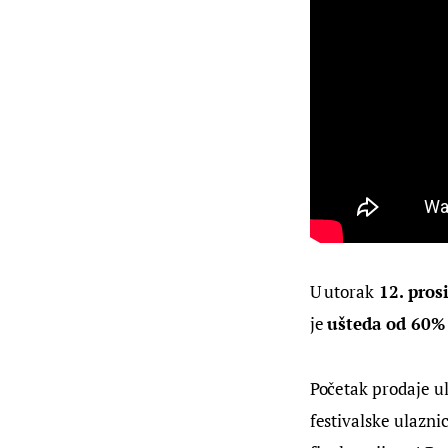
U utorak
 12. pros
je 
ušteda od 60%
Početak prodaje ula
festivalske ulazni