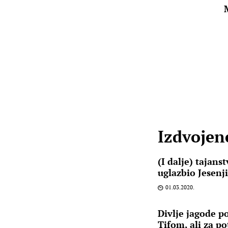
Izdvojene
(I dalje) tajan
uglazbio Jesenj
01.03.2020.
Divlje jagode 
Tifom, ali za po