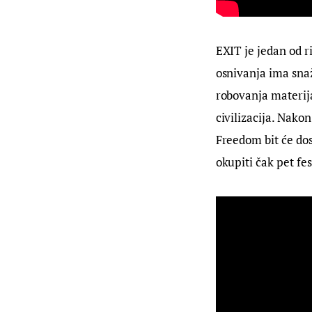
EXIT je jedan od ri
osnivanja ima snaž
robovanja materij
civilizacija. Nakon
Freedom bit će dosa
okupiti čak pet fes