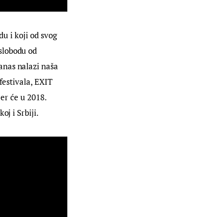
du i koji od svog 
 slobodu od 
anas nalazi naša 
festivala, EXIT 
er će u 2018. 
oj i Srbiji.