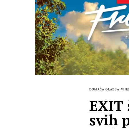
DOMAĆA GLAZBA
VIJE
EXIT 
svih p