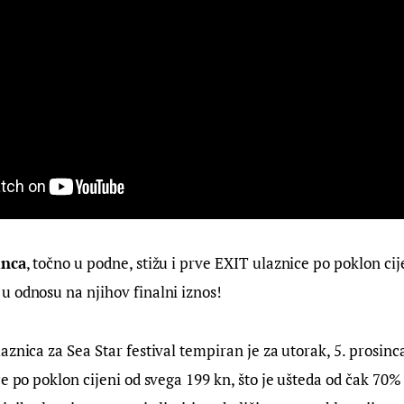
inca
, točno u podne, stižu i prve EXIT ulaznice po poklon cij
 
u odnosu na njihov finalni iznos!
znica za Sea Star festival tempiran je za utorak, 5. prosinca
ce po poklon cijeni od svega 199 kn, što je ušteda od čak 70%