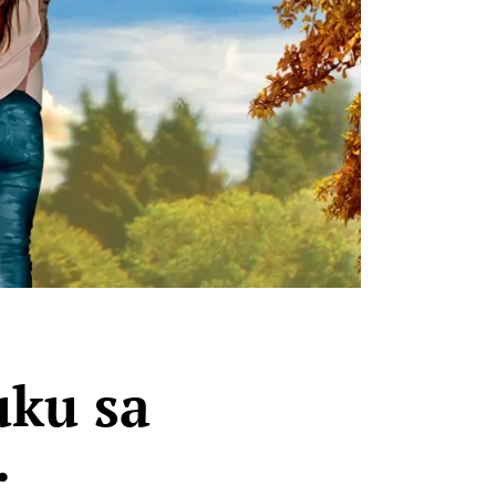
uku sa
.