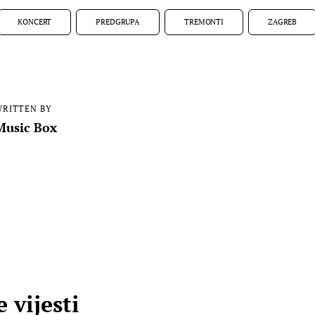
KONCERT
PREDGRUPA
TREMONTI
ZAGREB
RITTEN BY
Music Box
 vijesti