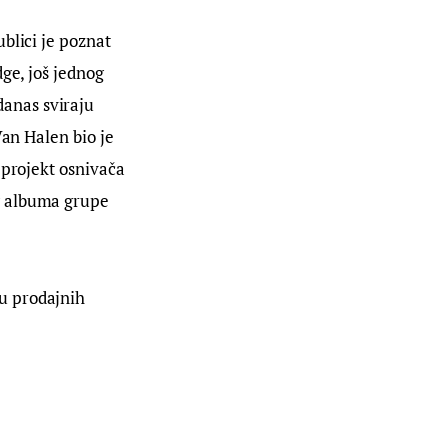
blici je poznat 
ge, još jednog 
anas sviraju 
Van Halen bio je 
 projekt osnivača 
g albuma grupe 
u prodajnih 