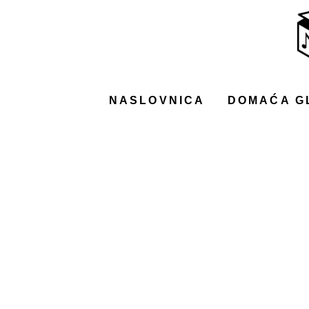
NASLOVNICA
DOMAĆA GLAZBA
STRANA GLAZBA
NASLOVNICA
DOMAĆA G
FILM
MUSIC BOX