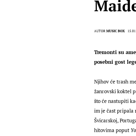
Maide
AUTOR
MUSIC BOX
15.01
Tremonti su amer
posebni gost leg
Njihov će trash me
žanrovski koktel p
što će nastupiti k
im je čast pripala
Švicarskoj, Portuga
hitovima poput 
Yo