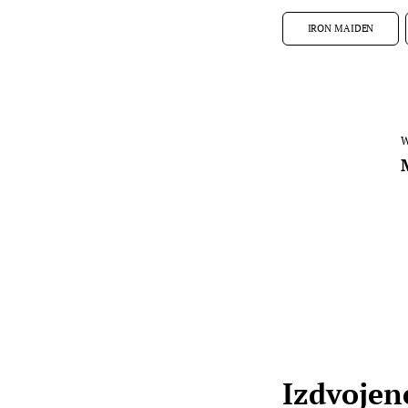
IRON MAIDEN
W
Izdvojene