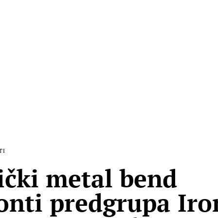
TI
čki metal bend
nti predgrupa Iro