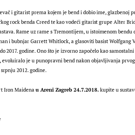
vač i gitarist prema kojem je bend i dobio ime, glazbenoj pu
čkog rock benda Creed te kao vodeći gitarist grupe Alter Brid
astava. Rame uz rame s Tremontijem, u istoimenom bendu d
dman i bubnjar Garrett Whitlock, a glasoviti basist Wolfgang 
 do 2017. godine. Ono što je izvorno započelo kao samostalni
 evoluiralo je u punopravni bend nakon objavljivanja prvo
u srpnju 2012. godine.
rt Iron Maidena 
u Areni Zagreb 24.7.2018.
 kupite u sustav
e