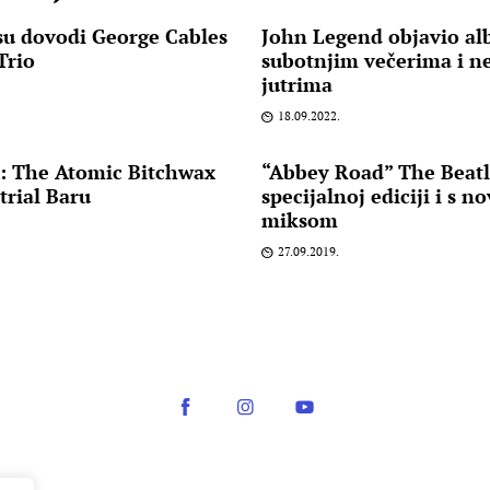
su dovodi George Cables
John Legend objavio al
Trio
subotnjim večerima i n
jutrima
18.09.2022.
 The Atomic Bitchwax
“Abbey Road” The Beatl
trial Baru
specijalnoj ediciji i s n
miksom
27.09.2019.