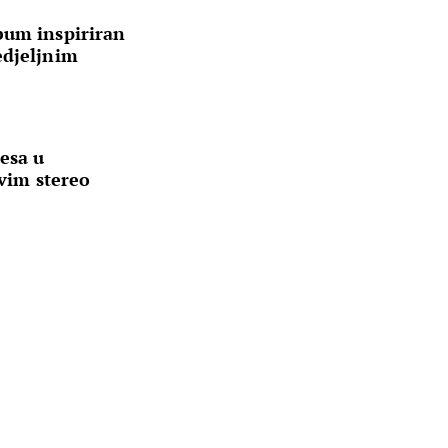
bum inspiriran
edjeljnim
esa u
ovim stereo