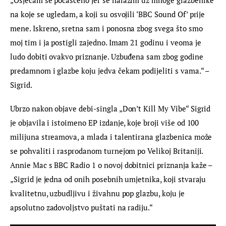
na koje se ugledam, a koji su osvojili ‘BBC Sound Of’ prije 
mene. Iskreno, sretna sam i ponosna zbog svega što smo 
moj tim i ja postigli zajedno. Imam 21 godinu i veoma je 
ludo dobiti ovakvo priznanje. Uzbuđena sam zbog godine 
predamnom i glazbe koju jedva čekam podijeliti s vama.“ – 
Sigrid.
Ubrzo nakon objave debi-singla „Don’t Kill My Vibe“ Sigrid 
je objavila i istoimeno EP izdanje, koje broji više od 100 
milijuna streamova, a mlada i talentirana glazbenica može 
se pohvaliti i rasprodanom turnejom po Velikoj Britaniji. 
Annie Mac s BBC Radio 1 o novoj dobitnici priznanja kaže – 
„Sigrid je jedna od onih posebnih umjetnika, koji stvaraju 
kvalitetnu, uzbudljivu i živahnu pop glazbu, koju je 
apsolutno zadovoljstvo puštati na radiju.“