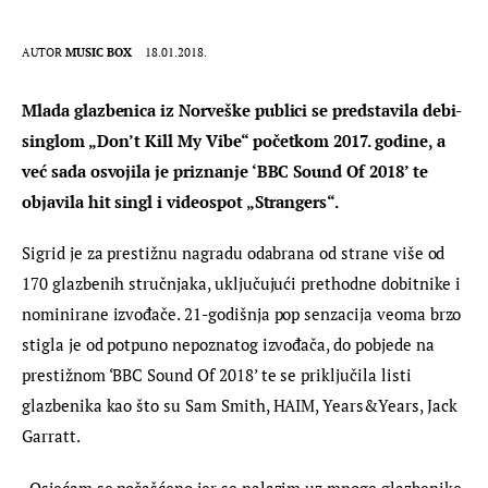
AUTOR
MUSIC BOX
18.01.2018.
Mlada glazbenica iz Norveške publici se predstavila debi-
singlom „Don’t Kill My Vibe“ početkom 2017. godine, a 
već sada osvojila je priznanje ‘BBC Sound Of 2018’ te 
objavila hit singl i videospot „Strangers“.
Sigrid je za prestižnu nagradu odabrana od strane više od 
170 glazbenih stručnjaka, uključujući prethodne dobitnike i 
nominirane izvođače. 21-godišnja pop senzacija veoma brzo 
stigla je od potpuno nepoznatog izvođača, do pobjede na 
prestižnom ‘BBC Sound Of 2018’ te se priključila listi 
glazbenika kao što su Sam Smith, HAIM, Years&Years, Jack 
Garratt.
„Osjećam se počašćeno jer se nalazim uz mnoge glazbenike 