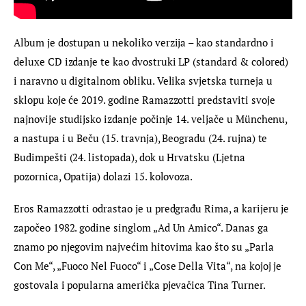
Album je dostupan u nekoliko verzija – kao standardno i 
deluxe CD izdanje te kao dvostruki LP (standard & colored) 
i naravno u digitalnom obliku. Velika svjetska turneja u 
sklopu koje će 2019. godine Ramazzotti predstaviti svoje 
najnovije studijsko izdanje počinje 14. veljače u Münchenu, 
a nastupa i u Beču (15. travnja), Beogradu (24. rujna) te 
Budimpešti (24. listopada), dok u Hrvatsku (Ljetna 
pozornica, Opatija) dolazi 15. kolovoza.
Eros Ramazzotti odrastao je u predgrađu Rima, a karijeru je 
započeo 1982. godine singlom „Ad Un Amico“. Danas ga 
znamo po njegovim najvećim hitovima kao što su „Parla 
Con Me“, „Fuoco Nel Fuoco“ i „Cose Della Vita“, na kojoj je 
gostovala i popularna američka pjevačica Tina Turner.