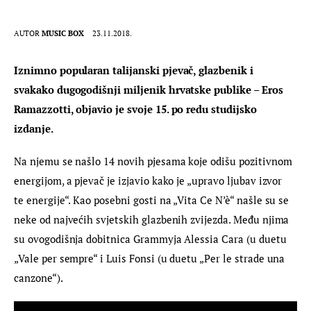
AUTOR
MUSIC BOX
23.11.2018.
Iznimno popularan talijanski pjevač, glazbenik i 
svakako dugogodišnji miljenik hrvatske publike – Eros 
Ramazzotti, objavio je svoje 15. po redu studijsko 
izdanje.
Na njemu se našlo 14 novih pjesama koje odišu pozitivnom 
energijom, a pjevač je izjavio kako je „upravo ljubav izvor 
te energije“. Kao posebni gosti na „Vita Ce N’è“ našle su se 
neke od najvećih svjetskih glazbenih zvijezda. Među njima 
su ovogodišnja dobitnica Grammyja Alessia Cara (u duetu 
„Vale per sempre“ i Luis Fonsi (u duetu „Per le strade una 
canzone“).