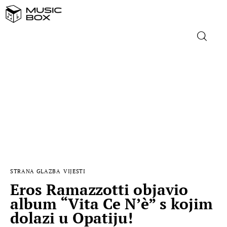
NASLOVNICA
DOMAĆA GLAZBA
STRANA GLAZBA
FILM
STRANA GLAZBA
VIJESTI
MUSIC BOX
Eros Ramazzotti objavio
album “Vita Ce N’è” s kojim
dolazi u Opatiju!