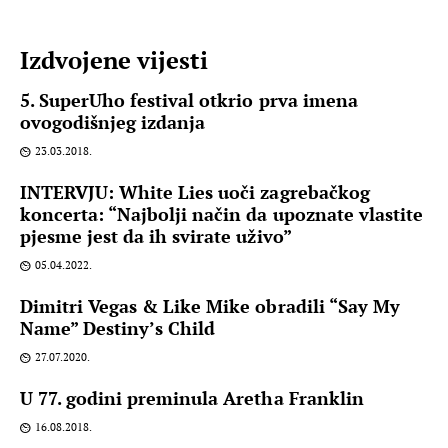
Izdvojene vijesti
5. SuperUho festival otkrio prva imena
ovogodišnjeg izdanja
23.03.2018.
INTERVJU: White Lies uoči zagrebačkog
koncerta: “Najbolji način da upoznate vlastite
pjesme jest da ih svirate uživo”
05.04.2022.
Dimitri Vegas & Like Mike obradili “Say My
Name” Destiny’s Child
27.07.2020.
U 77. godini preminula Aretha Franklin
16.08.2018.