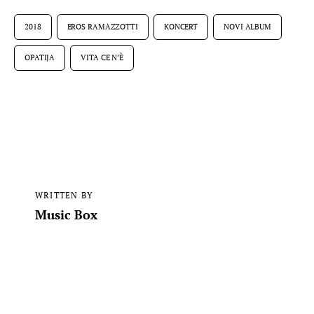
2018
EROS RAMAZZOTTI
KONCERT
NOVI ALBUM
OPATIJA
VITA CE N’È
WRITTEN BY
Music Box