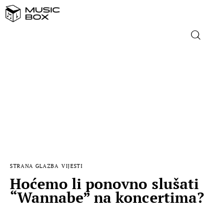
NASLOVNICA
DOMAĆA GLAZBA
STRANA GLAZBA
FILM
STRANA GLAZBA
VIJESTI
MUSIC BOX
Hoćemo li ponovno slušati
“Wannabe” na koncertima?