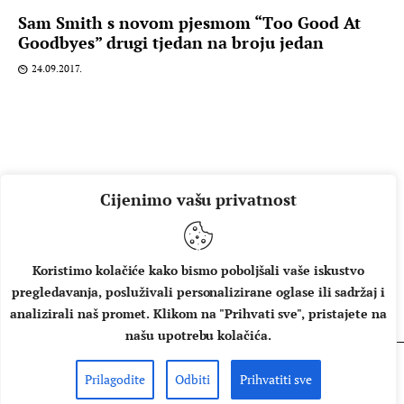
Sam Smith s novom pjesmom “Too Good At
Goodbyes” drugi tjedan na broju jedan
24.09.2017.
Cijenimo vašu privatnost
Koristimo kolačiće kako bismo poboljšali vaše iskustvo
pregledavanja, posluživali personalizirane oglase ili sadržaj i
O NAMA
IMPRESSUM
UVJETI KORIŠTENJA
analizirali naš promet. Klikom na "Prihvati sve", pristajete na
našu upotrebu kolačića.
Prilagodite
Odbiti
Prihvatiti sve
Copyright © 2026 Music Box - All rights reserved.