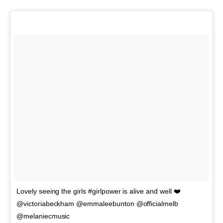
Lovely seeing the girls #girlpower is alive and well ❤️
@victoriabeckham @emmaleebunton @officialmelb
@melaniecmusic