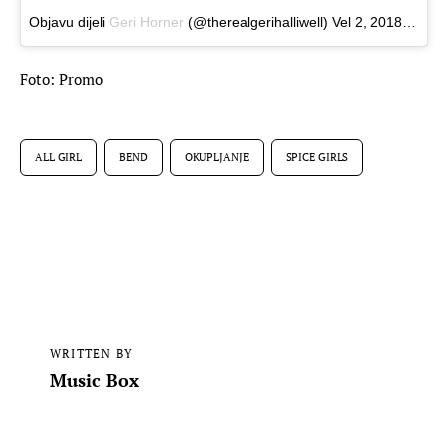
Objavu dijeli
Geri Horner
(@therealgerihalliwell)
Vel 2, 2018 at 8:49 PST
Foto: Promo
ALL GIRL
BEND
OKUPLJANJE
SPICE GIRLS
WRITTEN BY
Music Box