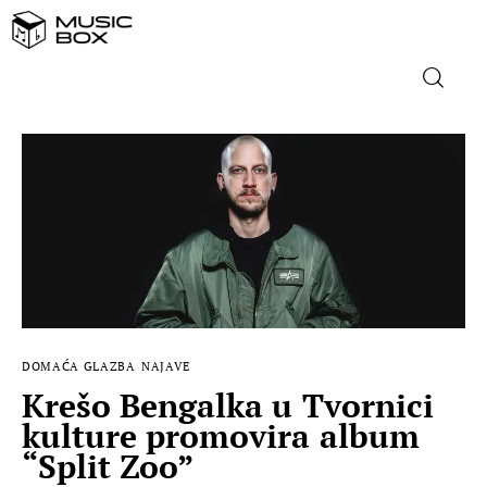
NASLOVNICA
DOMAĆA GLAZBA
STRANA GLAZBA
FILM
DOMAĆA GLAZBA
NAJAVE
MUSIC BOX
Krešo Bengalka u Tvornici
kulture promovira album
“Split Zoo”