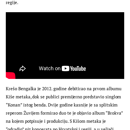
regije.
Krešo Bengalka je 2012. godine debitirao na prvom albumu 
Kiše metaka, dok se publici premijerno predstavio singlom 
“Konan” istog benda. Dvije godine kasnije je sa splitskim 
reperom Žuvijem formirao duo te je objavio album “Brokva” 
na kojem potpisuje i produkciju. S Kišom metaka je 
“odradio” niz koncerata po Hrvatskoj i regiji, a u veljači 