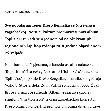
AUTOR
MUSIC BOX
27.02.2018.
Sve popularniji reper Krešo Bengalka će 6. travnja u 
zagrebačkoj Tvornici kulture promovirati novi album 
“Split ZOO”. Radi se o jednom od najočekivanijih 
regionalnih hip-hop izdanja 2018. godine objavljenom 
25. veljače.
Na albumu je 17 pjesama, a između ostalih nalaze se 
‘Repetiram’, ‘Šta ćeš?’, ‘Nokturno’ i ‘John 3:16’. Glazbu za 
‘Split Zoo’ potpisuje Krešo Bengalka, a na albumu gostuju 
Vojko V, Stipe Srdela, Žuvi, Vuk Oreb, Batman 3000, Žuky 
Brate i grupa Speedheads. Album je izašao skupa sa 
singlom “Jim Morrison”, a osim zagrebačkog koncerta, 
Krešo planira koncertnu promociju albuma diljem čitave 