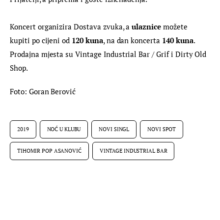
Koncert organizira Dostava zvuka, a 
ulaznice 
možete 
kupiti po cijeni od 
120 kuna
, na dan koncerta
 140 kuna
. 
Prodajna mjesta su Vintage Industrial Bar / Grif i Dirty Old 
Shop.
Foto: Goran Berović
2019
NOĆ U KLUBU
NOVI SINGL
NOVI SPOT
TIHOMIR POP ASANOVIĆ
VINTAGE INDUSTRIAL BAR