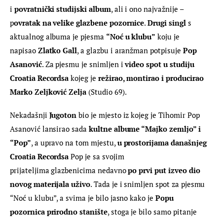
i 
povratnički studijski album
, ali i ono najvažnije – 
p
ovratak na velike glazbene pozornice
. 
Drugi singl 
s 
aktualnog albuma je pjesma 
“Noć u klubu”
 koju je 
napisao 
Zlatko Gall
, a glazbu i aranžman potpisuje 
Pop 
Asanović
. Za pjesmu je snimljen i 
video spot u studiju 
Croatia Recordsa
 kojeg je
 režirao, montirao i producirao 
Marko Zeljković Zelja
 (Studio 69).
Nekadašnji 
Jugoton
 bio je mjesto iz kojeg je Tihomir Pop 
Asanović lansirao sada 
kultne albume “Majko zemljo” i 
“Pop”
, a upravo na tom mjestu, 
u prostorijama današnjeg 
Croatia Recordsa
 Pop je sa svojim 
prijateljima glazbenicima nedavno 
po prvi put izveo dio 
novog materijala uživo
. Tada je i snimljen spot za pjesmu 
“Noć u klubu”, a svima je bilo jasno kako je 
Popu 
pozornica prirodno stanište
, stoga je bilo samo pitanje 