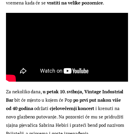
vremena kada će se 
vratiti na velike pozornice
.
Za nekoliko dana, 
u petak 10. svibnja, Vintage Industrial 
Bar 
bit će mjesto u kojem će Pop 
po prvi put nakon više 
od 40 godina
 održati 
cjelovečernji koncert
 i krenuti na 
novo glazbeno putovanje. Na pozornici će mu se pridružiti 
sjajna pjevačica Sabrina Hebiri i prateći bend pod nazivom 
Prijatelji, a priprema i goste iznenađenja.