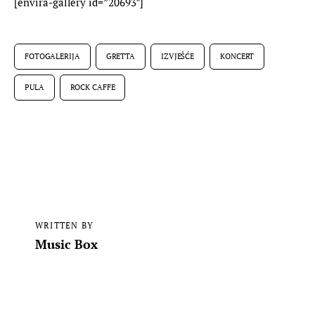
[envira-gallery id=”20693″]
FOTOGALERIJA
GRETTA
IZVJEŠĆE
KONCERT
PULA
ROCK CAFFE
WRITTEN BY
Music Box