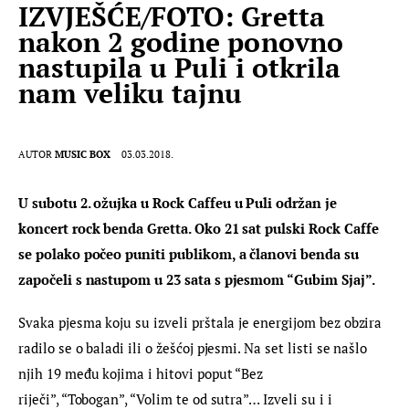
IZVJEŠĆE/FOTO: Gretta
nakon 2 godine ponovno
nastupila u Puli i otkrila
nam veliku tajnu
AUTOR
MUSIC BOX
03.03.2018.
U subotu 2. ožujka u Rock Caffeu u Puli održan je 
koncert rock benda Gretta. Oko 21 sat pulski Rock Caffe 
se polako počeo puniti publikom, a članovi benda su 
započeli s nastupom u 23 sata s pjesmom “Gubim Sjaj”.
Svaka pjesma koju su izveli prštala je energijom bez obzira 
radilo se o baladi ili o žešćoj pjesmi. Na set listi se našlo 
njih 19 među kojima i hitovi poput “Bez 
riječi”, “Tobogan”, “Volim te od sutra”… Izveli su i i 