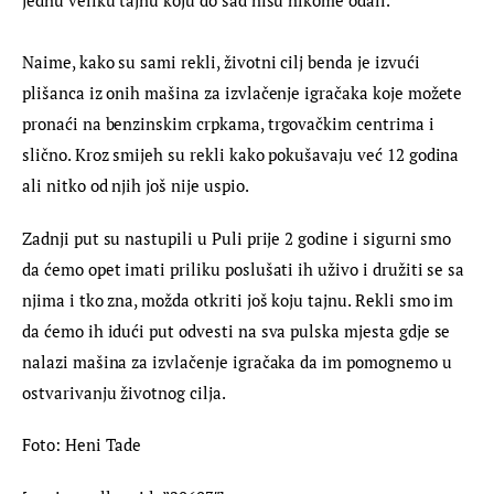
jednu veliku tajnu koju do sad nisu nikome odali.
Naime, kako su sami rekli, životni cilj benda je izvući 
plišanca iz onih mašina za izvlačenje igračaka koje možete 
pronaći na benzinskim crpkama, trgovačkim centrima i 
slično. Kroz smijeh su rekli kako pokušavaju već 12 godina 
ali nitko od njih još nije uspio.
Zadnji put su nastupili u Puli prije 2 godine i sigurni smo 
da ćemo opet imati priliku poslušati ih uživo i družiti se sa 
njima i tko zna, možda otkriti još koju tajnu. Rekli smo im 
da ćemo ih idući put odvesti na sva pulska mjesta gdje se 
nalazi mašina za izvlačenje igračaka da im pomognemo u 
ostvarivanju životnog cilja.
Foto: Heni Tade