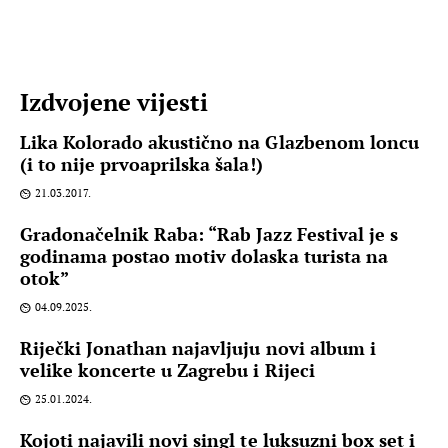
Izdvojene vijesti
Lika Kolorado akustično na Glazbenom loncu
(i to nije prvoaprilska šala!)
21.03.2017.
Gradonačelnik Raba: “Rab Jazz Festival je s
godinama postao motiv dolaska turista na
otok”
04.09.2025.
Riječki Jonathan najavljuju novi album i
velike koncerte u Zagrebu i Rijeci
25.01.2024.
Kojoti najavili novi singl te luksuzni box set i