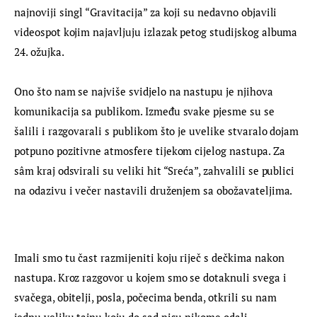
najnoviji singl “Gravitacija” za koji su nedavno objavili 
videospot kojim najavljuju izlazak petog studijskog albuma 
24. ožujka.
Ono što nam se najviše svidjelo na nastupu je njihova 
komunikacija sa publikom. Između svake pjesme su se 
šalili i razgovarali s publikom što je uvelike stvaralo dojam 
potpuno pozitivne atmosfere tijekom cijelog nastupa. Za 
sâm kraj odsvirali su veliki hit “Sreća”, zahvalili se publici 
na odazivu i večer nastavili druženjem sa obožavateljima.
Imali smo tu čast razmijeniti koju riječ s dečkima nakon 
nastupa. Kroz razgovor u kojem smo se dotaknuli svega i 
svačega, obitelji, posla, počecima benda, otkrili su nam 