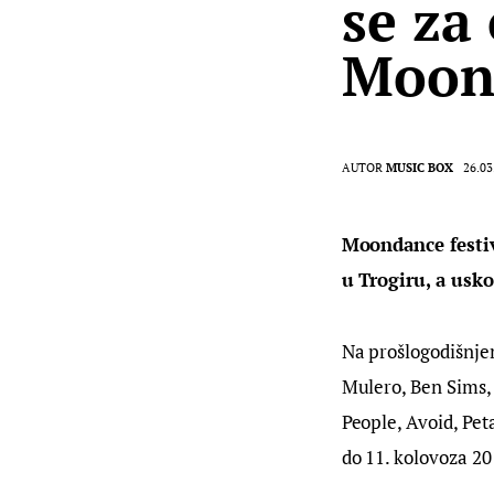
se za
Moon
AUTOR
MUSIC BOX
26.03
Moondance festiv
u Trogiru, a usko
Na prošlogodišnjem
Mulero, Ben Sims, 
People, Avoid, Pet
do 11. kolovoza 20