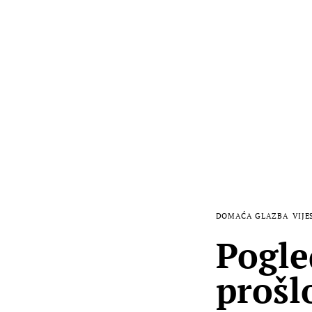
DOMAĆA GLAZBA
VIJE
Pogle
prošl