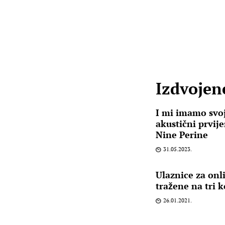
Izdvojene
I mi imamo svoj
akustični prvije
Nine Perine
31.05.2023.
Ulaznice za onl
tražene na tri 
26.01.2021.