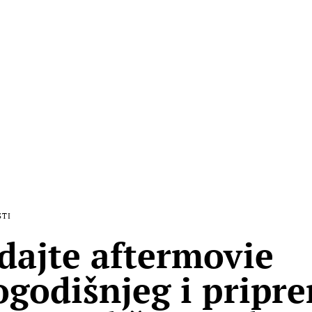
STI
dajte aftermovie
ogodišnjeg i pripr