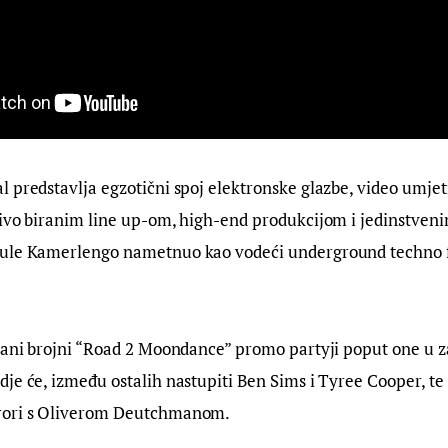
 predstavlja egzotični spoj elektronske glazbe, video umjetn
jivo biranim line up-om, high-end produkcijom i jedinstve
ule Kamerlengo nametnuo kao vodeći underground techno fe
ržani brojni “Road 2 Moondance” promo partyji poput one u
je će, između ostalih nastupiti Ben Sims i Tyree Cooper, te 
rori s Oliverom Deutchmanom.