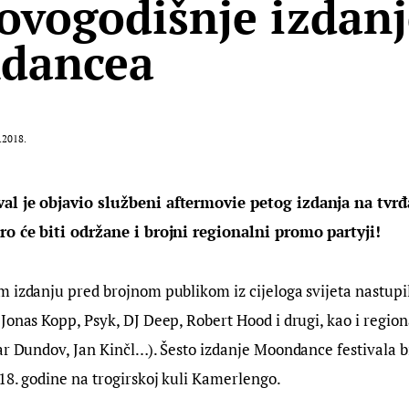
 ovogodišnje izdan
dancea
.2018.
al je objavio službeni aftermovie petog izdanja na tvr
ro će biti održane i brojni regionalni promo partyji!
 izdanju pred brojnom publikom iz cijeloga svijeta nastupil
Jonas Kopp, Psyk, DJ Deep, Robert Hood i drugi, kao i regiona
ar Dundov, Jan Kinčl…). Šesto izdanje Moondance festivala bi
18. godine na trogirskoj kuli Kamerlengo.