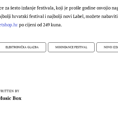
e za šesto izdanje festivala, koji je prošle godine osvojio na
bolji hrvatski festival i najbolji novi Label, možete nabavi
etshop.hr
 po cijeni od 249 kuna.
ELEKTRONIČKA GLAZBA
MOONDANCE FESTIVAL
NOVO IZD
RITTEN BY
Music Box