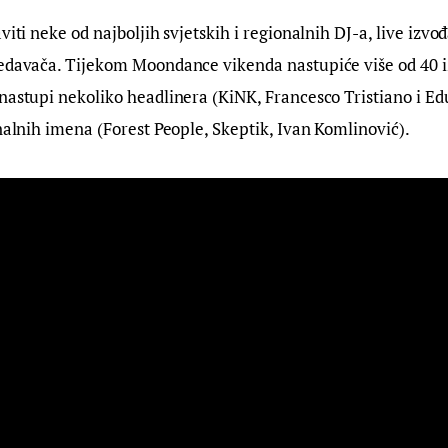
viti neke od najboljih svjetskih i regionalnih DJ-a, live izvođ
redavača. Tijekom Moondance vikenda nastupiće više od 40 i
nastupi nekoliko headlinera (KiNK, Francesco Tristiano i Ed
onalnih imena (Forest People, Skeptik, Ivan Komlinović).