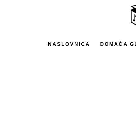
NASLOVNICA
DOMAĆA GLAZBA
STRANA GLAZBA
NASLOVNICA
DOMAĆA G
FILM
MUSIC BOX