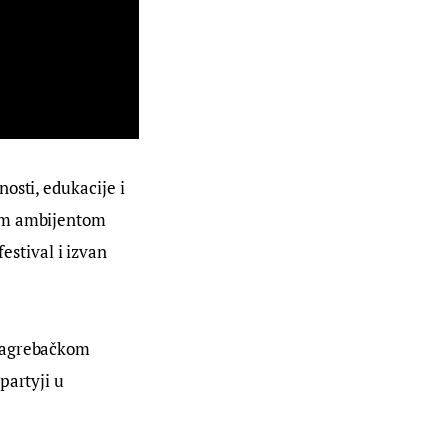
osti, edukacije i 
nim ambijentom 
stival i izvan 
 zagrebačkom 
partyji u 