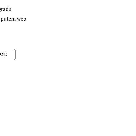
gradu 
ti putem web 
ANJE