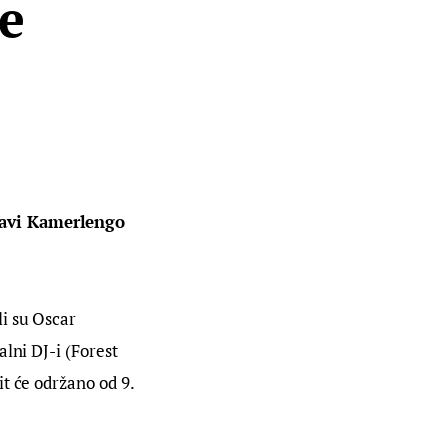
je
đavi Kamerlengo 
i su Oscar 
lni DJ-i (Forest 
t će održano od 9. 