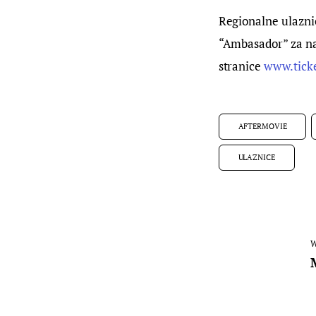
Regionalne ulaznic
“Ambasador” za naj
stranice 
www.tick
AFTERMOVIE
ULAZNICE
W