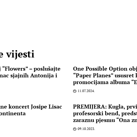
 vijesti
 “Flowers” – poslušajte
One Possible Option obj
nac sjajnih Antonija i
“Paper Planes” ususret
promocijama albuma “
11.07.2024.
ine koncert Josipe Lisac
PREMIJERA: Kugla, prvi
kontinenta
profesorski bend, predst
zaraznu pjesmu “Ona z
09.10.2023.