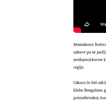
Moondance festival
zabave pa se pažl
srednjovjekovne k
regije.
Uskoro će biti od
klubu Boogaloou gd
primoštenskoj Au