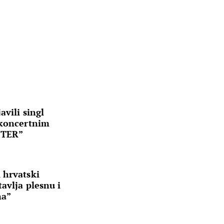
avili singl
 koncertnim
ETER”
 hrvatski
avlja plesnu i
na”