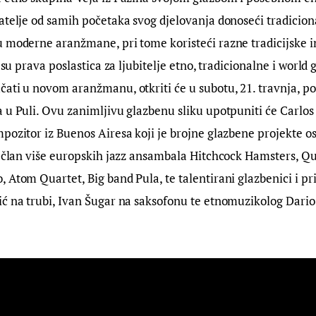
atelje od samih početaka svog djelovanja donoseći tradicion
u moderne aranžmane, pri tome koristeći razne tradicijske 
e su prava poslastica za ljubitelje etno, tradicionalne i world
ati u novom aranžmanu, otkriti će u subotu, 21. travnja, pos
 u Puli. Ovu zanimljivu glazbenu sliku upotpuniti će Carlos
pozitor iz Buenos Airesa koji je brojne glazbene projekte os
ao član više europskih jazz ansambala Hitchcock Hamsters, 
 Atom Quartet, Big band Pula, te talentirani glazbenici i pri
ić na trubi, Ivan Šugar na saksofonu te etnomuzikolog Dari