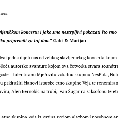
.2018.
ljeničkom koncertu i jako smo nestrpljivi pokazati što sm
ika pripremili za taj dan.”
Gabi & Marijan
dva tjedna dijeli nas od velikog slavljeničkog koncerta kojim
stoljeća autorske avanture kojom ova četvorka stvara soundtr
goste – talentiranu Mješovitu vokalnu skupinu NešPula, Nol
 pridružiti članovi istarske etno skupine Veja te renomiran
aviru, Alen Bernobić na trubi, Ivan Šugar na saksofonu te 
.
a etno skupina Veja iz Pazina svojom glazbom i posebnom e