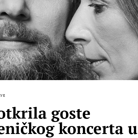
AVE
otkrila goste
jeničkog koncerta u