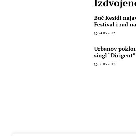
Izdvojene
Buč Kesidi najav
Festival i rad 
24.03.2022.
Urbanov poklon
singl “Dirigent”
08.03.2017.