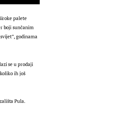
široke palete
er boji sunčanim
 svijet”, godinama
azi se u prodaji
koliko ih još
ališta Pula.