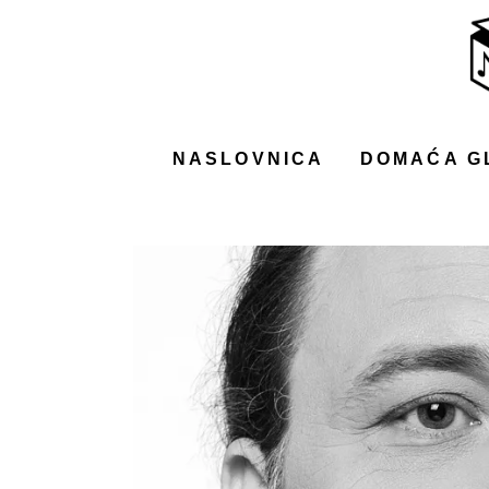
NASLOVNICA
DOMAĆA GLAZBA
STRANA GLAZBA
NASLOVNICA
DOMAĆA G
FILM
MUSIC BOX