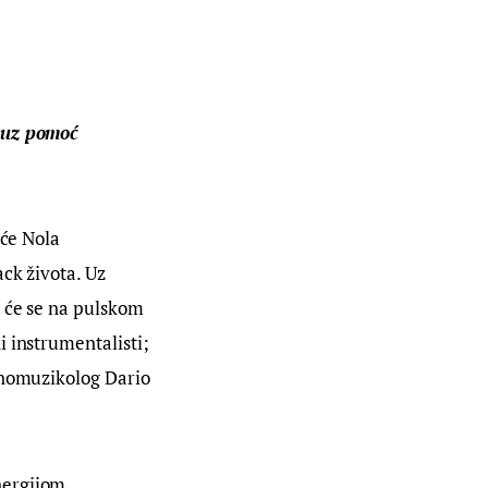
o uz pomoć
 će Nola
ack života. Uz
i će se na pulskom
i instrumentalisti;
etnomuzikolog Dario
nergijom