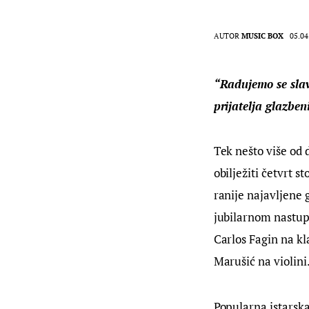
AUTOR
MUSIC BOX
05.04
“Radujemo se slav
prijatelja glazben
Tek nešto više od 
obilježiti četvrt 
ranije najavljene 
jubilarnom nastupu
Carlos Fagin na kl
Marušić na violini
Popularna istarsk