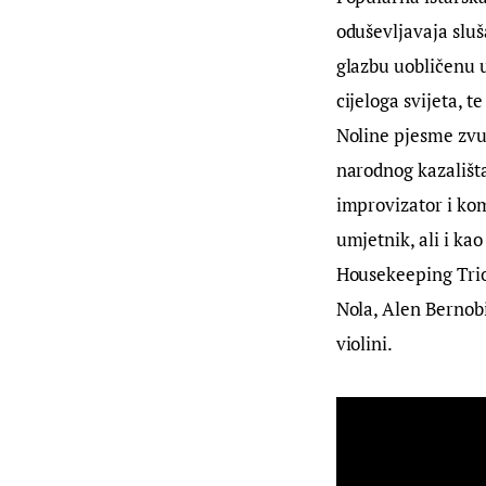
oduševljavaja sluš
glazbu uobličenu 
cijeloga svijeta, t
Noline pjesme zvuč
narodnog kazališta
improvizator i kom
umjetnik, ali i k
Housekeeping Trio,
Nola, Alen Bernob
violini.