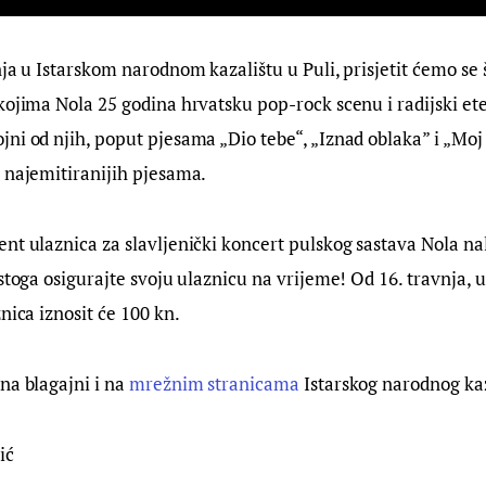
nja u Istarskom narodnom kazalištu u Puli, prisjetit ćemo se 
kojima Nola 25 godina hrvatsku pop-rock scenu i radijski et
ni od njih, poput pjesama „Dio tebe“, „Iznad oblaka” i „Moj
 najemitiranijih pjesama.
nt ulaznica za slavljenički koncert pulskog sastava Nola nal
stoga osigurajte svoju ulaznicu na vrijeme! Od 16. travnja, u
nica iznosit će 100 kn.
na blagajni i na
mrežnim stranicama
Istarskog narodnog kaz
ić