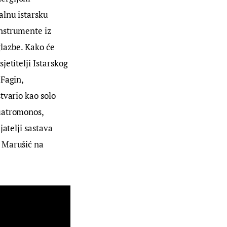
alnu istarsku
instrumente iz
 glazbe. Kako će
jetitelji Istarskog
 Fagin,
tvario kao solo
Quatromonos,
jatelji sastava
o Marušić na