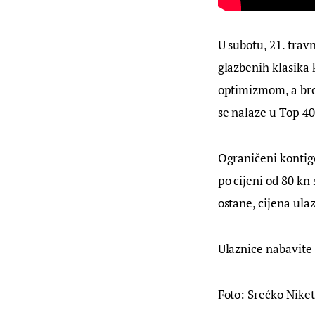
U subotu, 21. trav
glazbenih klasika 
optimizmom, a broj
se nalaze u Top 40
Ograničeni kontige
po cijeni od 80 kn 
ostane, cijena ulaz
Ulaznice nabavite 
Foto: Srećko Niket