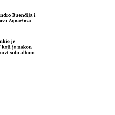
ndro Buendija i
rasu Aquariusa
nkie je
 koji je nakon
novi solo album