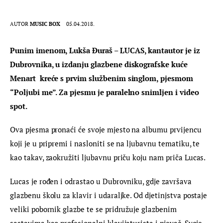
AUTOR
MUSIC BOX
05.04.2018.
Punim imenom, Lukša Đuraš – LUCAS, kantautor je iz 
Dubrovnika, u izdanju glazbene diskografske kuće 
Menart  kreće s prvim službenim singlom, pjesmom 
“Poljubi me”. Za pjesmu je paralelno snimljen i video 
spot.
Ova pjesma pronaći će svoje mjesto na albumu prvijencu 
koji je u pripremi i nasloniti se na ljubavnu tematiku, te 
kao takav, zaokružiti ljubavnu priču koju nam priča Lucas.
Lucas je rođen i odrastao u Dubrovniku, gdje završava 
glazbenu školu za klavir i udaraljke. Od djetinjstva postaje 
veliki pobornik glazbe te se pridružuje glazbenim 
sastavima kao profesionalni klavijaturista i pjevač. Svoje 