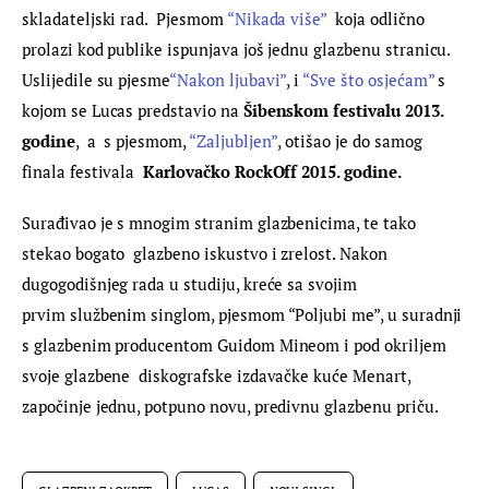
skladateljski rad.  Pjesmom 
“Nikada više”
  koja odlično 
prolazi kod publike ispunjava još jednu glazbenu stranicu. 
Uslijedile su pjesme
“Nakon ljubavi”
, i 
“Sve što osjećam”
 s 
kojom se Lucas predstavio na 
Šibenskom festivalu 2013. 
godine
,  a  s pjesmom, 
“Zaljubljen”
, otišao je do samog 
finala festivala  
Karlovačko RockOff 2015. godine.
Surađivao je s mnogim stranim glazbenicima, te tako 
stekao bogato  glazbeno iskustvo i zrelost. Nakon 
dugogodišnjeg rada u studiju, kreće sa svojim 
prvim službenim singlom, pjesmom “Poljubi me”, u suradnji 
s glazbenim producentom Guidom Mineom i pod okriljem 
svoje glazbene  diskografske izdavačke kuće Menart, 
započinje jednu, potpuno novu, predivnu glazbenu priču.