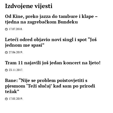
Izdvojene vijesti
Od Kine, preko jazza do tambure i klape –
tjedna na zagrebačkom Bundeku
17.07.2018.
Leteći odred objavio novi singl i spot “Još
jednom me spasi”
27.06.2019.
Tram 11 najavili još jedan koncert na ljeto!
23.11.2017.
Bane: “Nije se problem poistovjetiti s
pjesmom ‘Teži slučaj’ kad sam po prirodi
težak”
17.05.2019.