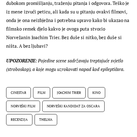
dubokom promišljanju, traženju pitanja i odgovora. Teško je 
iz mene izvući peticu, ali kada su u pitanju ovakvi filmovi, 
onda je ona neizbježna i potrebna upravo kako bi ukazao na 
filmsko remek djelo kakvo je ovoga puta stvorio 
Norvežanin Joachim Trier. Bez duše si nitko, bez duše si 
ništa. A bez ljubavi?
UPOZORENJE:
 Pojedine scene sadržavaju treptajuće svjetlo 
(stroboskop), a koje mogu uzrokovati napad kod epileptičara. 
CINESTAR
FILM
JOACHIM TRIER
KINO
NORVEŠKI FILM
NORVEŠKI KANDIDAT ZA OSCARA
RECENZIJA
THELMA