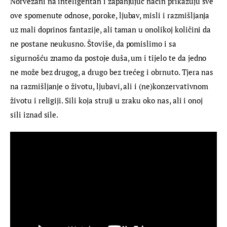
Norvežani na inteligentan i zapanjujuć način prikazuju sve 
ove spomenute odnose, poroke, ljubav, misli i razmišljanja 
uz mali doprinos fantazije, ali taman u onolikoj količini da 
ne postane neukusno. Štoviše, da pomislimo i sa 
sigurnošću znamo da postoje duša, um i tijelo te da jedno 
ne može bez drugog, a drugo bez trećeg i obrnuto. Tjera nas 
na razmišljanje o životu, ljubavi, ali i (ne)konzervativnom 
životu i religiji. Sili koja struji u zraku oko nas, ali i onoj 
sili iznad sile.