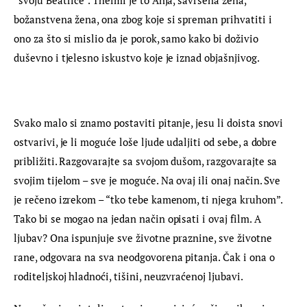
božanstvena žena, ona zbog koje si spreman prihvatiti i 
ono za što si mislio da je porok, samo kako bi doživio 
duševno i tjelesno iskustvo koje je iznad objašnjivog.
Svako malo si znamo postaviti pitanje, jesu li doista snovi 
ostvarivi, je li moguće loše ljude udaljiti od sebe, a dobre 
približiti. Razgovarajte sa svojom dušom, razgovarajte sa 
svojim tijelom – sve je moguće. Na ovaj ili onaj način. Sve 
je rečeno izrekom – “tko tebe kamenom, ti njega kruhom”. 
Tako bi se mogao na jedan način opisati i ovaj film. A 
ljubav? Ona ispunjuje sve životne praznine, sve životne 
rane, odgovara na sva neodgovorena pitanja. Čak i ona o 
roditeljskoj hladnoći, tišini, neuzvraćenoj ljubavi.