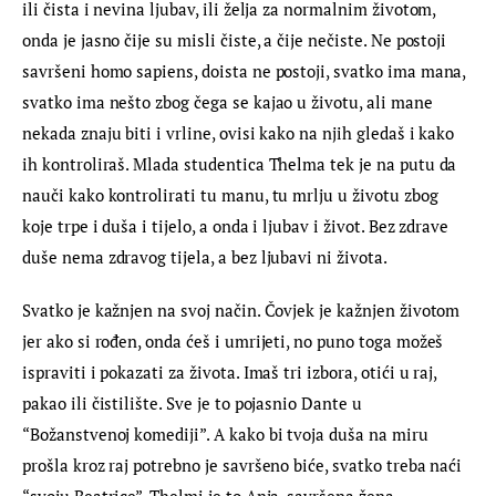
ili čista i nevina ljubav, ili želja za normalnim životom, 
onda je jasno čije su misli čiste, a čije nečiste. Ne postoji 
savršeni homo sapiens, doista ne postoji, svatko ima mana, 
svatko ima nešto zbog čega se kajao u životu, ali mane 
nekada znaju biti i vrline, ovisi kako na njih gledaš i kako 
ih kontroliraš. Mlada studentica Thelma tek je na putu da 
nauči kako kontrolirati tu manu, tu mrlju u životu zbog 
koje trpe i duša i tijelo, a onda i ljubav i život. Bez zdrave 
duše nema zdravog tijela, a bez ljubavi ni života.
Svatko je kažnjen na svoj način. Čovjek je kažnjen životom 
jer ako si rođen, onda ćeš i umrijeti, no puno toga možeš 
ispraviti i pokazati za života. Imaš tri izbora, otići u raj, 
pakao ili čistilište. Sve je to pojasnio Dante u 
“Božanstvenoj komediji”. A kako bi tvoja duša na miru 
prošla kroz raj potrebno je savršeno biće, svatko treba naći 
“svoju Beatrice”. Thelmi je to Anja, savršena žena, 