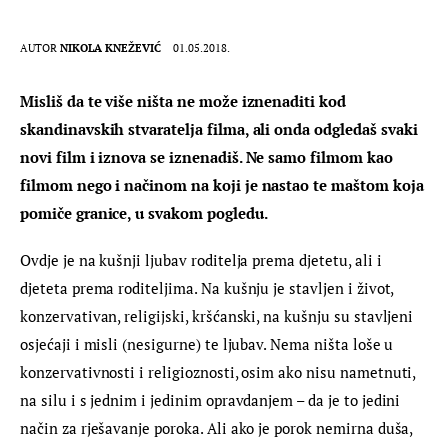
AUTOR
NIKOLA KNEŽEVIĆ
01.05.2018.
Misliš da te više ništa ne može iznenaditi kod 
skandinavskih stvaratelja filma, ali onda odgledaš svaki 
novi film i iznova se iznenadiš. Ne samo filmom kao 
filmom nego i načinom na koji je nastao te maštom koja 
pomiče granice, u svakom pogledu.
Ovdje je na kušnji ljubav roditelja prema djetetu, ali i 
djeteta prema roditeljima. Na kušnju je stavljen i život, 
konzervativan, religijski, kršćanski, na kušnju su stavljeni 
osjećaji i misli (nesigurne) te ljubav. Nema ništa loše u 
konzervativnosti i religioznosti, osim ako nisu nametnuti, 
na silu i s jednim i jedinim opravdanjem – da je to jedini 
način za rješavanje poroka. Ali ako je porok nemirna duša, 