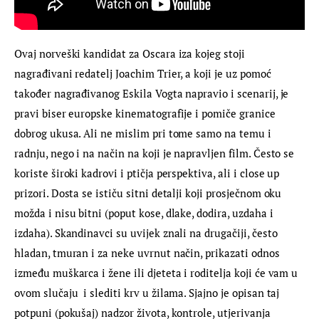
Ovaj norveški kandidat za Oscara iza kojeg stoji 
nagrađivani redatelj Joachim Trier, a koji je uz pomoć 
također nagrađivanog Eskila Vogta napravio i scenarij, je 
pravi biser europske kinematografije i pomiče granice 
dobrog ukusa. Ali ne mislim pri tome samo na temu i 
radnju, nego i na način na koji je napravljen film. Često se 
koriste široki kadrovi i ptičja perspektiva, ali i close up 
prizori. Dosta se ističu sitni detalji koji prosječnom oku 
možda i nisu bitni (poput kose, dlake, dodira, uzdaha i 
izdaha). Skandinavci su uvijek znali na drugačiji, često 
hladan, tmuran i za neke uvrnut način, prikazati odnos 
između muškarca i žene ili djeteta i roditelja koji će vam u 
ovom slučaju  i slediti krv u žilama. Sjajno je opisan taj 
potpuni (pokušaj) nadzor života, kontrole, utjerivanja 