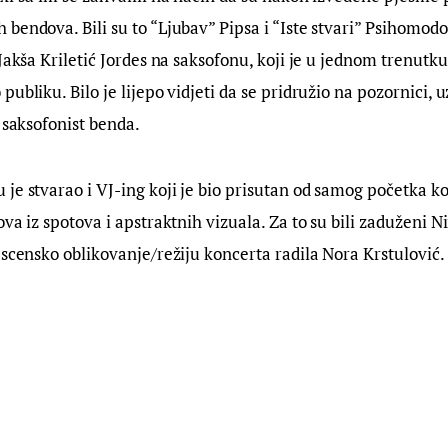
bendova. Bili su to “Ljubav” Pipsa i “Iste stvari” Psihomod
Jakša Kriletić Jordes na saksofonu, koji je u jednom trenutku
ubliku. Bilo je lijepo vidjeti da se pridružio na pozornici, 
i saksofonist benda.
je stvarao i VJ-ing koji je bio prisutan od samog početka ko
va iz spotova i apstraktnih vizuala. Za to su bili zaduženi Nin
 scensko oblikovanje/režiju koncerta radila Nora Krstulović.