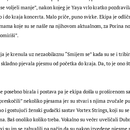
se voljeli manje”, nakon kojeg je Yaya vrlo kratko pozdravil
o i do kraja koncerta. Malo priče, puno svirke. Ekipa je odli
esmama koje su se našle na njihovom aktualnom, za Porina n
omiriši”.
a je krenula uz nezaobilaznu “Smijem se” kada su se i tribi
 skladno pjevala pjesmu od početka do kraja. Da, to je ono š
e posebno birala i postava pa je ekipa došla u proširenom sas
“preskočili” nekoliko pjesama jer su stvari s njima zvučale p
 i gostujući ženski gudački sastav Vortex Strings, koji su se 
a. Baš onoliko koliko treba. Vokalno su večer uveličali Dubr
xi su im se zahvalili na način da su nakon izvedene pjesme pu