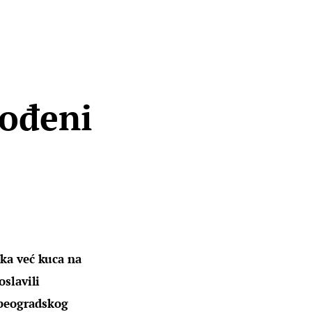
rođeni
jka već kuca na 
slavili 
beogradskog 