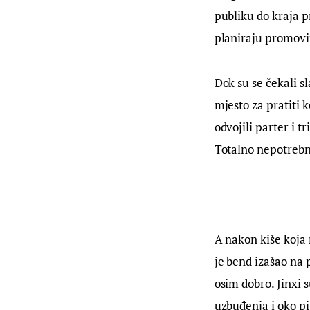
publiku do kraja p
planiraju promovir
Dok su se čekali sl
mjesto za pratiti 
odvojili parter i t
Totalno nepotrebn
A nakon kiše koja 
je bend izašao na 
osim dobro. Jinxi 
uzbuđenja i oko pi