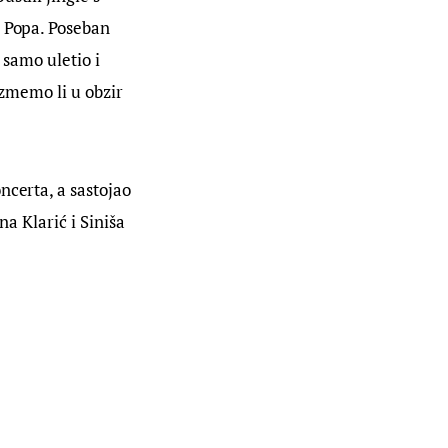
o Popa. Poseban 
 samo uletio i 
uzmemo li u obzir 
ncerta, a sastojao 
a Klarić i Siniša 