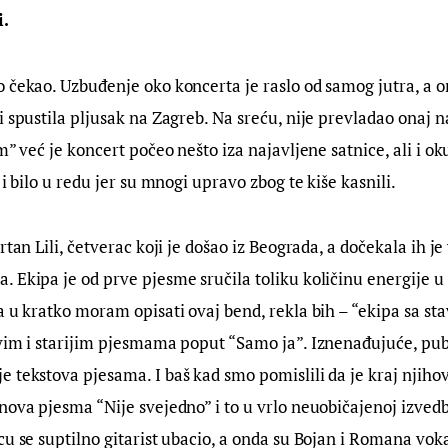
i.
 čekao. Uzbuđenje oko koncerta je raslo od samog jutra, a 
i spustila pljusak na Zagreb. Na sreću, nije prevladao onaj n
m” već je koncert počeo nešto iza najavljene satnice, ali i ok
 i bilo u redu jer su mnogi upravo zbog te kiše kasnili.
rtan Lili, četverac koji je došao iz Beograda, a dočekala ih je 
 Ekipa je od prve pjesme sručila toliku količinu energije u 
a u kratko moram opisati ovaj bend, rekla bih – “ekipa sa st
vim i starijim pjesmama poput “Samo ja”. Iznenađujuće, publ
 tekstova pjesama. I baš kad smo pomislili da je kraj njiho
ova pjesma “Nije svejedno” i to u vrlo neuobičajenoj izvedbi. 
cu se suptilno gitarist ubacio, a onda su Bojan i Romana vok