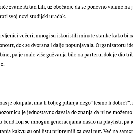
riče zvane Artan Lili, uz obećanje da se ponovno vidimo na 
ati svoj novi studijski uradak.
avljenici večeri, mnogi su iskoristili minute stanke kako bi n
koncert, dok se dvorana i dalje popunjavala. Organizatoru id
ribine, pa je malo više gužvanja bilo na parteru, dok je dio tr
o.
nas je okupala, ima li boljeg pitanja nego “Jesmo li dobro?”.
pozornicu je jednostavno davala do znanja da ni ne možemo b
su bend koji se mnogim generacijama našao na playlisti, pa j
tanja kakvu su oni listu pripremili za ovaj put. Već na samo