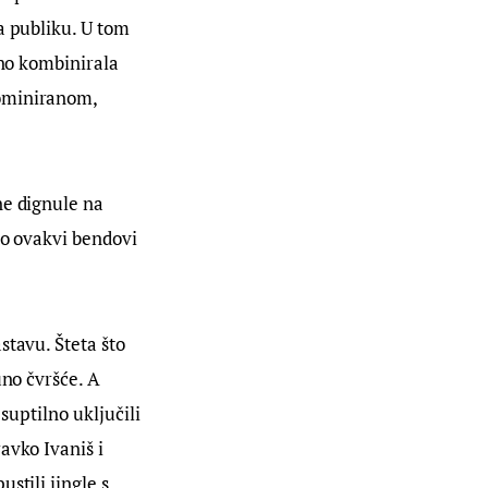
a publiku. U tom 
čno kombinirala 
ominiranom, 
ne dignule na 
to ovakvi bendovi 
tavu. Šteta što 
uno čvršće. A 
suptilno uključili 
avko Ivaniš i 
stili jingle s 