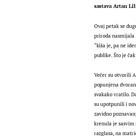
sastava Artan Lil
Ovaj petak se dugo
priroda nasmijala 
“kiša je, pa ne ide
publike. Što je čak
Večer su otvorili A
popunjena dvorana.
svakako vratilo. D
su upotpunili i no
zavidno poznavanje
krenula je sasvim n
razglasa, na matri