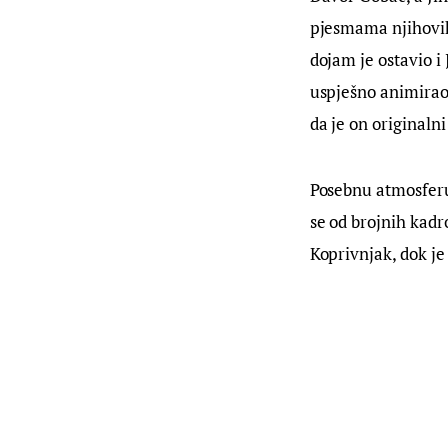
pjesmama njihovih 
dojam je ostavio i 
uspješno animirao p
da je on originaln
Posebnu atmosferu 
se od brojnih kadro
Koprivnjak, dok je