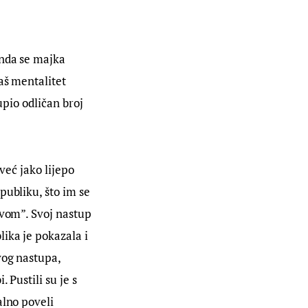
onda se majka 
aš mentalitet 
upio odličan broj 
već jako lijepo 
publiku, što im se 
avom”. Svoj nastup 
ika je pokazala i 
vog nastupa, 
Pustili su je s 
alno poveli 