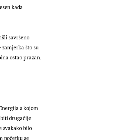
jesen kada 
ašli savršeno 
e zamjerka što su 
ibina ostao prazan. 
 Energija s kojom 
iti drugačije 
e svakako bilo 
m početku se 