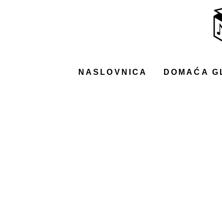
NASLOVNICA
DOMAĆA GLAZBA
STRANA GLAZBA
NASLOVNICA
DOMAĆA G
FILM
MUSIC BOX