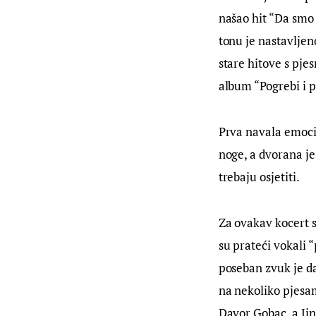
našao hit “Da smo 
tonu je nastavljen
stare hitove s pj
album “Pogrebi i p
Prva navala emocij
noge, a dvorana je
trebaju osjetiti.
Za ovakav kocert s
su prateći vokali 
poseban zvuk je dao
na nekoliko pjesam
Davor Gobac, a Jin