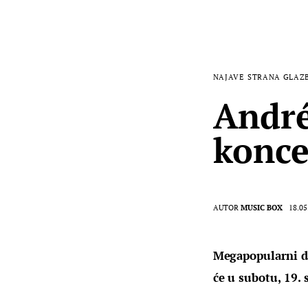
NAJAVE
STRANA GLAZ
André
konce
AUTOR
MUSIC BOX
18.05
Megapopularni di
će u subotu, 19. 