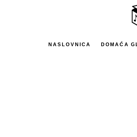
NASLOVNICA
DOMAĆA GLAZBA
STRANA GLAZBA
NASLOVNICA
DOMAĆA G
FILM
MUSIC BOX