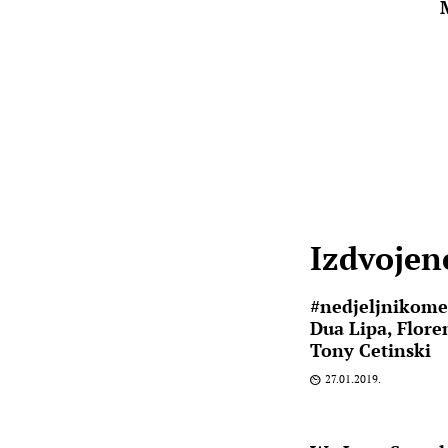
Izdvojene
#nedjeljnikome
Dua Lipa, Flore
Tony Cetinski
27.01.2019.