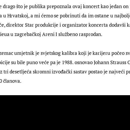
drago što je publika prepoznala ovaj koncert kao jedan on 
 u Hrvatskoj, a mi ćemo se pobrinuti da im ostane u najbolj
če, direktor Star produkcije i organizator koncerta dodavši k
ieua u zagrebačkoj Areni I službeno rasprodan.
emac umjetnik je svjetskog kalibra koji je karijeru počeo sv
cije su bile puno veće pa je 1988. osnovao Johann Strauss 
z tri desetljeća skromni izvođački sastav postao je najveći pr
50 članova.