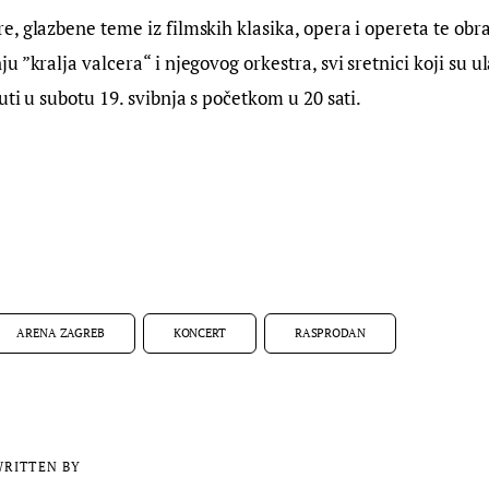
, glazbene teme iz filmskih klasika, opera i opereta te obra
 ”kralja valcera“ i njegovog orkestra, svi sretnici koji su ul
uti u subotu 19. svibnja s početkom u 20 sati.
ARENA ZAGREB
KONCERT
RASPRODAN
RITTEN BY