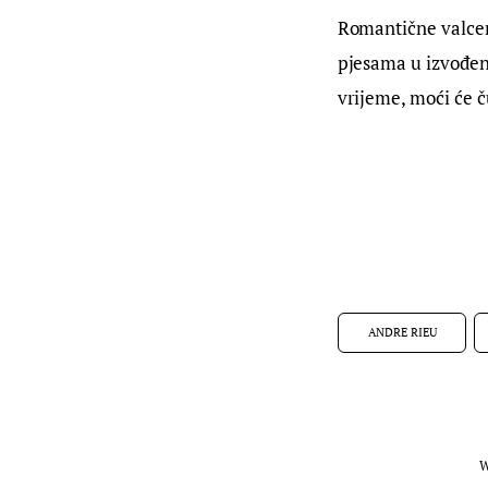
Romantične valcere
pjesama u izvođenju
vrijeme, moći će č
ANDRE RIEU
W