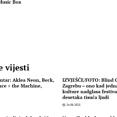
Music Box
 vijesti
ntar: Aklea Neon, Beck,
IZVJEŠĆE/FOTO: Blind 
nce + the Machine,
Zagrebu – ono kad jedn
kulture nadglasa festiva
desetaka tisuća ljudi
24.08.2025.