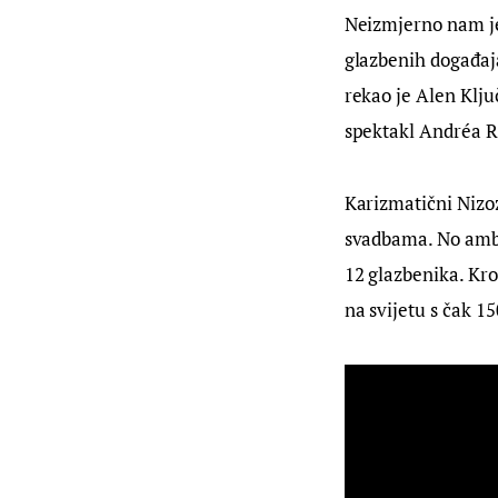
Neizmjerno nam je 
glazbenih događaja
rekao je Alen Klju
spektakl Andréa R
Karizmatični Nizoz
svadbama. No ambi
12 glazbenika. Kro
na svijetu s čak 1