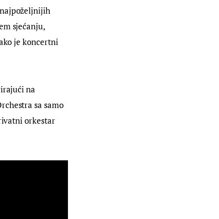
najpoželjnijih 
em sjećanju, 
ako je koncertni 
irajući na 
Orchestra sa samo 
ivatni orkestar 