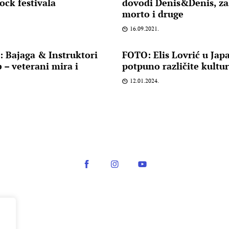
ck festivala
dovodi Denis&Denis, za
morto i druge
16.09.2021.
 Bajaga & Instruktori
FOTO: Elis Lovrić u Japa
– veterani mira i
potpuno različite kultu
12.01.2024.