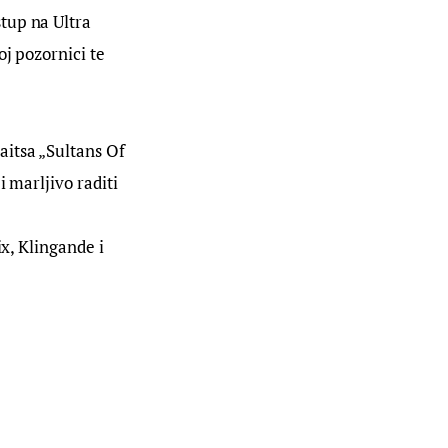
tup na Ultra 
j pozornici te 
itsa „Sultans Of 
 marljivo raditi 
x, Klingande i 