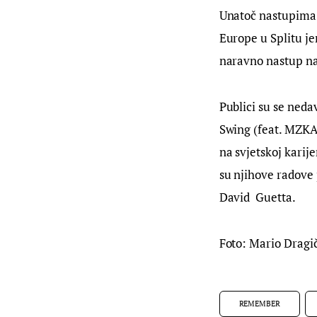
Unatoč nastupima n
Europe u Splitu je
naravno nastup na
Publici su se neda
Swing (feat. MZKA)”
na svjetskoj karije
su njihove radove p
David  Guetta.
Foto: Mario Dragi
REMEMBER