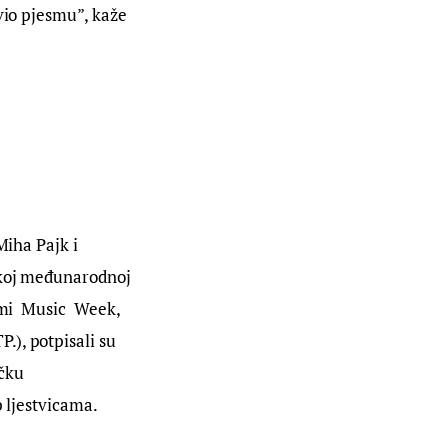
vio pjesmu”, kaže 
Miha Pajk i 
skoj međunarodnoj 
mi  Music  Week, 
), potpisali su 
čku 
p ljestvicama.