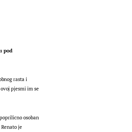
u pod 
obnog rasta i 
 ovoj pjesmi im se 
poprilicno osoban 
 Renato je 