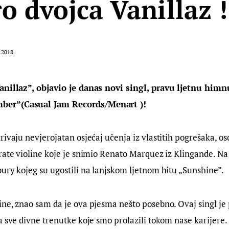
ro dvojca Vanillaz !
.2018.
anillaz”, objavio je danas novi singl, pravu ljetnu himn
er”(Casual Jam Records/Menart )!
rivaju nevjerojatan osjećaj učenja iz vlastitih pogrešaka, os
rate violine koje je snimio Renato Marquez iz Klingande. Na
ury kojeg su ugostili na lanjskom ljetnom hitu „Sunshine”.
ne, znao sam da je ova pjesma nešto posebno. Ovaj singl je 
a sve divne trenutke koje smo prolazili tokom nase karijere. 