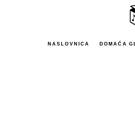
NASLOVNICA
DOMAĆA GLAZBA
STRANA GLAZBA
NASLOVNICA
DOMAĆA G
FILM
MUSIC BOX