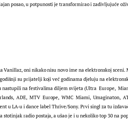
jajan posao, u potpunosti je transformirao i zadivljujuće oži
za Vanillaz, oni nikako nisu novo ime na elektronskoj sceni. 
odišnji su prijatelji koji već godinama djeluju na elektron
u nastupili na festivalima diljem svijeta (Ultra  Europe,  Mia
rlands,  ADE,  MTV  Europe,  WMC  Miami,  Umaginaton,  ATP.
 u LA-u i dance label Thrive/Sony. Prvi singl za tu izdava
 stotinjak radio postaja, a ušao je i u nekoliko top 30 na po