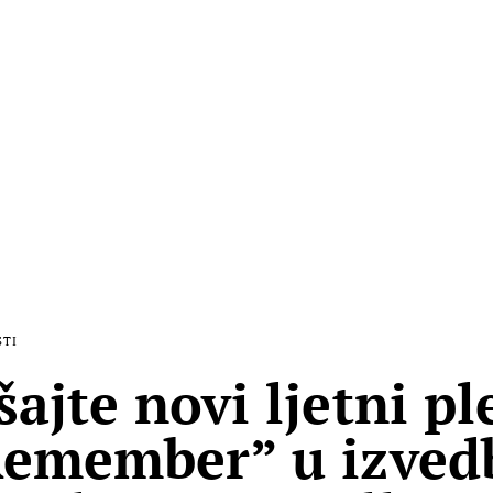
STI
šajte novi ljetni pl
Remember” u izved