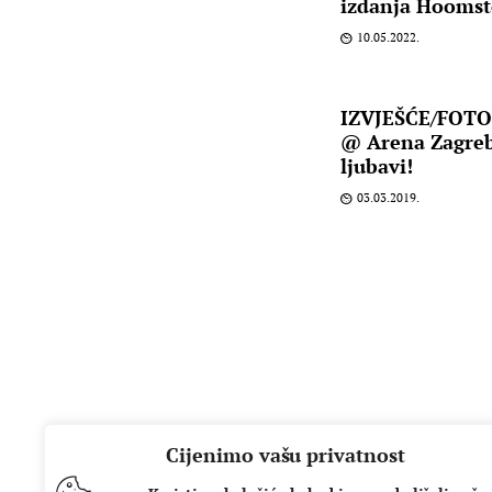
izdanja Hoomsto
10.05.2022.
IZVJEŠĆE/FOTO:
@ Arena Zagreb 
ljubavi!
03.03.2019.
Cijenimo vašu privatnost