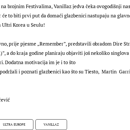
a brojnim Festivalima, Vanillaz jedva čeka ovogodišnji nas
r će to biti prvi put da domaći glazbenici nastupaju na glavno
 Ultri Korea u Seulu!
vno, prije pjesme „Remember”, predstavili obradom Dire Stra
, a do kraja godine planiraju objaviti još nekoliko singlova i
ri. Dodatna motivacija im je i to što 
održali i poznati glazbenici kao što su Tiesto,  Martin  Garri
čević
ULTRA EUROPE
VANILLAZ