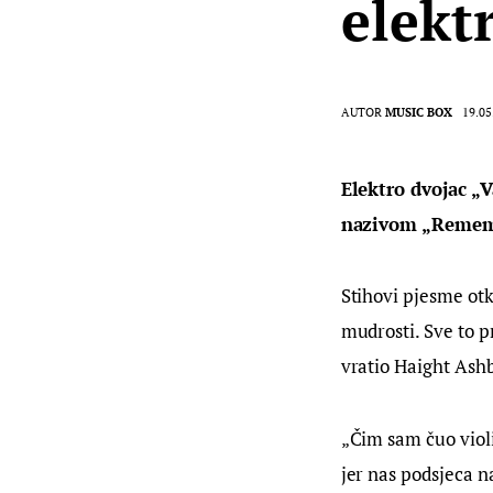
elekt
AUTOR
MUSIC BOX
19.05
Elektro dvojac „V
nazivom „Rememb
Stihovi pjesme otk
mudrosti. Sve to p
vratio Haight Ashb
„Čim sam čuo violi
jer nas podsjeca n