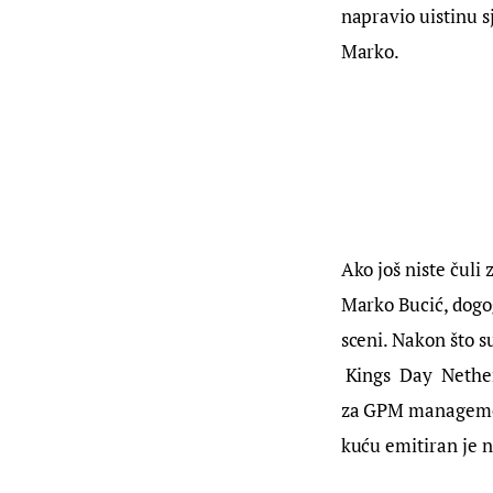
napravio uistinu s
Marko.
Ako još niste čuli 
Marko Bucić, dogog
sceni. Nakon što s
 Kings  Day  Nethe
za GPM management
kuću emitiran je na