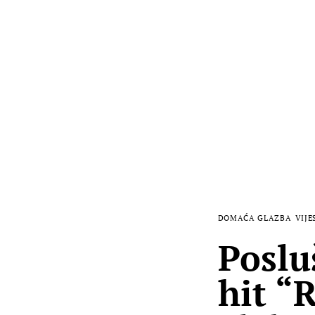
DOMAĆA GLAZBA
VIJE
Poslu
hit “