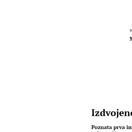
W
Izdvojene
Poznata prva i