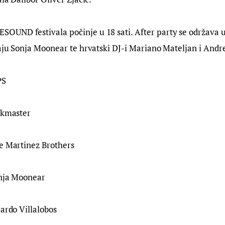
UND festivala počinje u 18 sati. After party se održava u
aju Sonja Moonear te hrvatski DJ-i Mariano Mateljan i Andre
PS
ckmaster
he Martinez Brothers
onja Moonear
cardo Villalobos