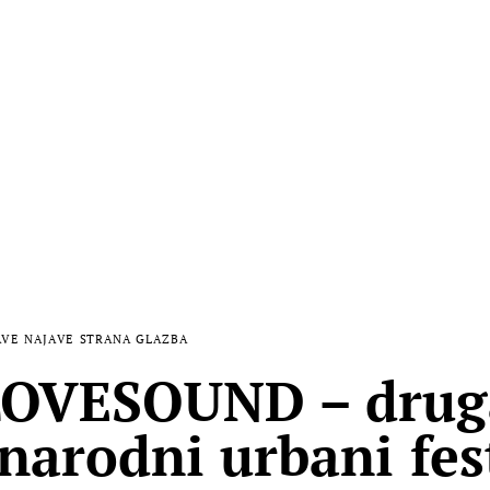
AVE
NAJAVE
STRANA GLAZBA
OVESOUND – druga
arodni urbani fes