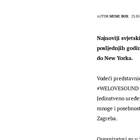
AUTOR
MUSIC BOX
23.05
Najnoviji svjetsk
posljednjih godin
do New Yorka.
Vodeći predstavnic
#WELOVESOUND fest
Jedinstveno uređen
mnoge i posebnost 
Zagreba.
Organizatori su u 