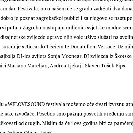
am dan Festivala, no u našem će se gradu zadržati dva dana
 dobro je poznat zagrebačkoj publici i za njegove se nastupe 
prvi puta u Zagrebu nastupaju miljenici svjetske modne sce
 dizajnerske zvijezde upravo njih vole uživo slušati na svoji
 suradnje s Riccardo Tisciem te Donatellom Versace. Uz njih 
najbolja DJ-ica svijeta Sonja Moonear, DJ zvijezda iz Škotske
ici Mariano Mateljan, Andrea Ljekaj i Slaven Tušek Pips.
ju #WELOVESOUND festivala možemo očekivati izvrsnu atmo
e jake izvođače. Posebnu smo pažnju posvetili uređenju same
zlikovati od drugih. Mislim da će i ova godina biti za pamćenje
ala Dalibor Oliver Zjačić.