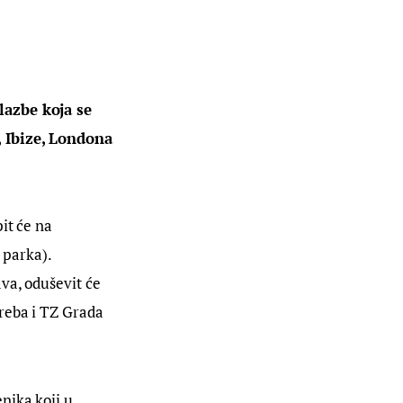
lazbe koja se 
, Ibize, Londona 
it će na 
parka). 
va, oduševit će 
reba i TZ Grada 
nika koji u 