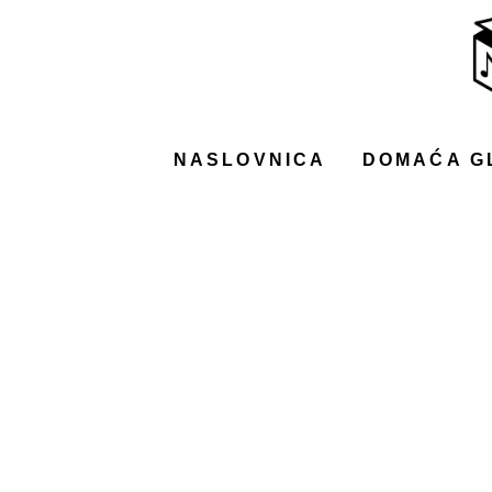
NASLOVNICA
DOMAĆA GLAZBA
STRANA GLAZBA
NASLOVNICA
DOMAĆA G
FILM
MUSIC BOX