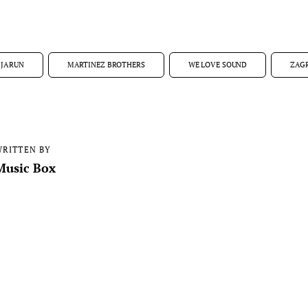
JARUN
MARTINEZ BROTHERS
WE LOVE SOUND
ZAG
RITTEN BY
Music Box