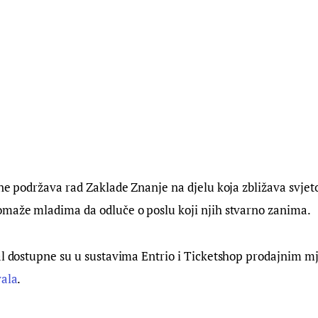
ine podržava rad Zaklade Znanje na djelu koja zbližava svjet
omaže mladima da odluče o poslu koji njih stvarno zanima.
al dostupne su u sustavima Entrio i Ticketshop prodajnim m
vala
.