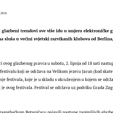
.2018.
i glazbeni trendovi sve više idu u smjeru elektroničke g
a sluša u većini svjetski razvikanih klubova od Berlina
i ovog glazbenog pravca u subotu, 2. lipnja od 18 sati nastup
ivalu koji se održava na Velikom jezeru Jarun (kod skate 
je festivala, koje je u skladu s okruženjem u kojem se održa
je ovog festivala. Festival se održava uz podršku Grada Zag
zagrebačkom Botaničaru najavili nastupe zanimljivih glazbe