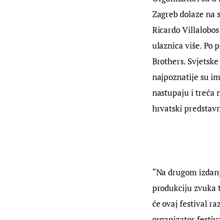
Zagreb dolaze na s
Ricardo Villalobos
ulaznica više. Po 
Brothers. Svjetske
najpoznatije su im
nastupaju i treća 
hrvatski predstavn
“Na drugom izdan
produkciju zvuka t
će ovaj festival ra
organizator festiv