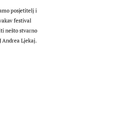
o posjetitelj i 
akav festival 
iti nešto stvarno 
J Andrea Ljekaj.