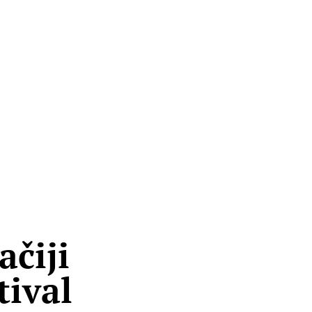
čiji
tival