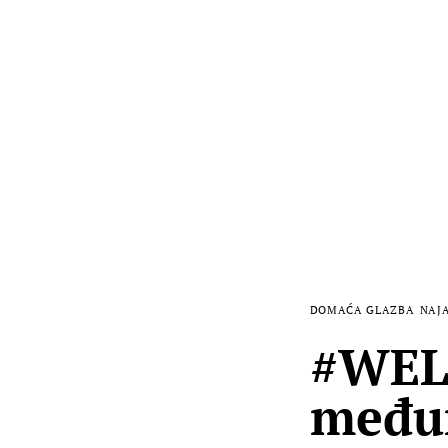
DOMAĆA GLAZBA
NAJ
#WEL
međun