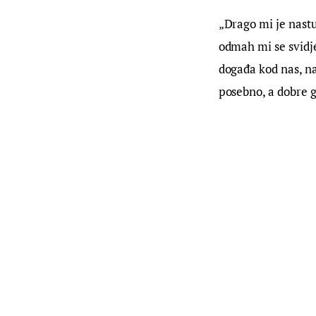
„Drago mi je nast
odmah mi se svidje
događa kod nas, na 
posebno, a dobre g