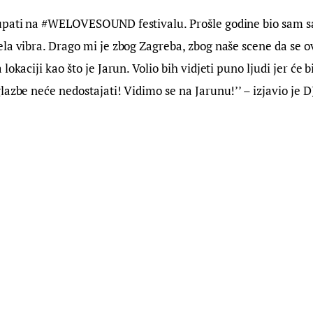
upati na #WELOVESOUND festivalu. Prošle godine bio sam sam
la vibra. Drago mi je zbog Zagreba, zbog naše scene da se ov
lokaciji kao što je Jarun. Volio bih vidjeti puno ljudi jer će b
lazbe neće nedostajati! Vidimo se na Jarunu!’’ – izjavio je D