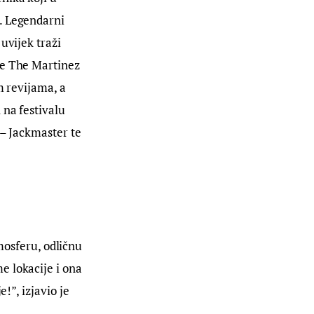
. Legendarni 
uvijek traži 
ne The Martinez 
m revijama, a 
na festivalu 
 – Jackmaster te 
sferu, odličnu 
 lokacije i ona 
!”, izjavio je 