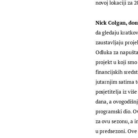
novoj lokaciji za 
Nick Colgan, dom
da gledaju kratkov
zaustavljaju proje
Odluka za napuštan
projekt u koji smo
financijskih sred
jutarnjim satima t
posjetitelja iz viš
dana, a ovogodišnj
programski dio. Ov
za ovu sezonu, a i
u predsezoni. Ove