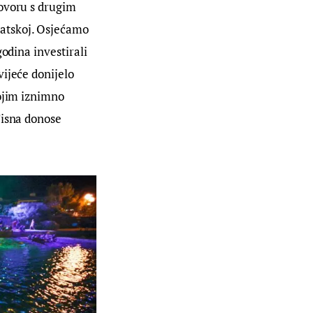
ovoru s drugim 
atskoj. Osjećamo 
odina investirali 
ijeće donijelo 
ojim iznimno 
Tisna donose 