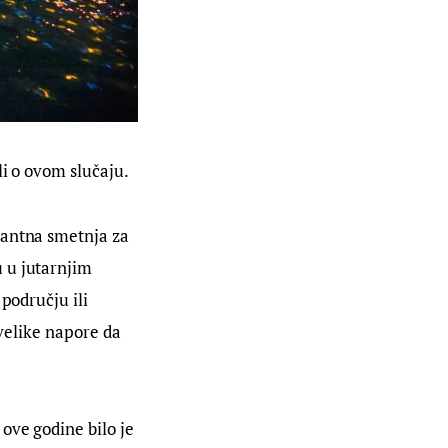
li o ovom slučaju.
stantna smetnja za 
 u jutarnjim 
području ili 
 velike napore da 
 ove godine bilo je 