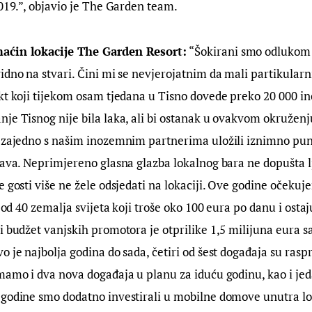
2019.”, objavio je The Garden team.
aćin lokacije The Garden Resort:
 “Šokirani smo odlukom 
idno na stvari. Čini mi se nevjerojatnim da mali partikularni
kt koji tijekom osam tjedana u Tisno dovede preko 20 000 in
je Tisnog nije bila laka, ali bi ostanak u ovakvom okruženj
 zajedno s našim inozemnim partnerima uložili iznimno puno
stava. Neprimjereno glasna glazba lokalnog bara ne dopušta 
e gosti više ne žele odsjedati na lokaciji. Ove godine očekuj
e od 40 zemalja svijeta koji troše oko 100 eura po danu i ost
i budžet vanjskih promotora je otprilike 1,5 milijuna eura s
o je najbolja godina do sada, četiri od šest događaja su ras
mamo i dva nova događaja u planu za iduću godinu, kao i je
 godine smo dodatno investirali u mobilne domove unutra lok