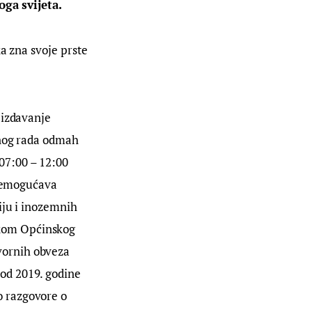
oga svijeta. 
a zna svoje prste 
 izdavanje 
lnog rada odmah 
7:00 – 12:00 
onemogućava 
iju i inozemnih 
kom Općinskog  
ornih obveza 
od 2019. godine 
 razgovore o 