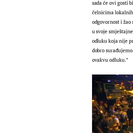
sada će ovi gosti 
čelnicima lokalni
odgovornost i žao 
u svoje smještajne
odluku koja nije p
dobro surađujemo. 
ovakvu odluku.”