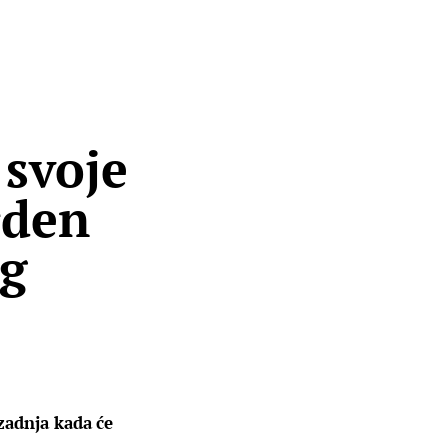
 svoje
rden
og
zadnja kada će 