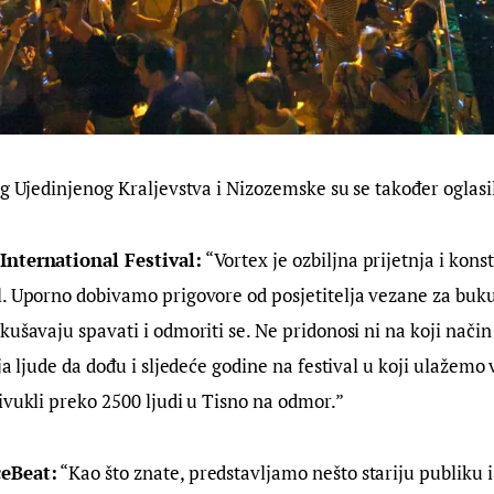
og Ujedinjenog Kraljevstva i Nizozemske su se također oglasi
International Festival:
 “Vortex je ozbiljna prijetnja i kon
. Uporno dobivamo prigovore od posjetitelja vezane za buku
kušavaju spavati i odmoriti se. Ne pridonosi ni na koji način 
ja ljude da dođu i sljedeće godine na festival u koji ulažemo
ivukli preko 2500 ljudi u Tisno na odmor.”
eBeat:
 “Kao što znate, predstavljamo nešto stariju publiku i