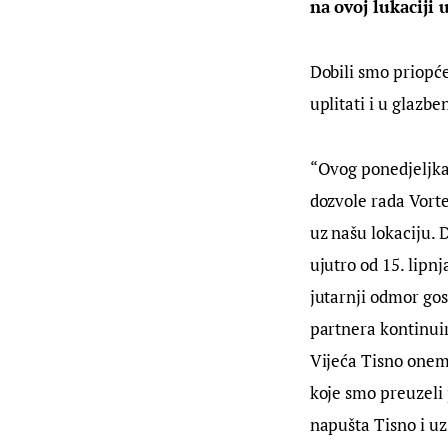
na ovoj lukaciji u
Dobili smo priopće
uplitati i u glazben
“Ovog ponedjeljka,
dozvole rada Vorte
uz našu lokaciju.
ujutro od 15. lipn
jutarnji odmor gos
partnera kontinu
Vijeća Tisno onem
koje smo preuzeli
napušta Tisno i u