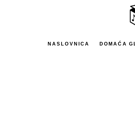
NASLOVNICA
DOMAĆA GLAZBA
STRANA GLAZBA
NASLOVNICA
DOMAĆA G
FILM
MUSIC BOX