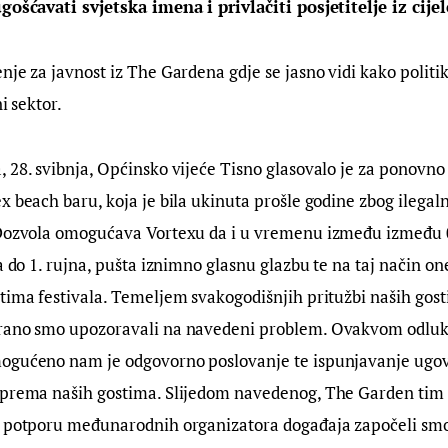
gošćavati svjetska imena i privlačiti posjetitelje iz cijel
nje za javnost iz The Gardena gdje se jasno vidi kako politik
i sektor.
 28. svibnja, Općinsko vijeće Tisno glasovalo je za ponovno
x beach baru, koja je bila ukinuta prošle godine zbog ilega
 Dozvola omogućava Vortexu da i u vremenu između između 0
ja do 1. rujna, pušta iznimno glasnu glazbu te na taj način 
tima festivala. Temeljem svakogodišnjih pritužbi naših gost
irano smo upozoravali na navedeni problem. Ovakvom odlu
ogućeno nam je odgovorno poslovanje te ispunjavanje ugov
 prema naših gostima. Slijedom navedenog, The Garden tim 
z potporu međunarodnih organizatora događaja započeli smo