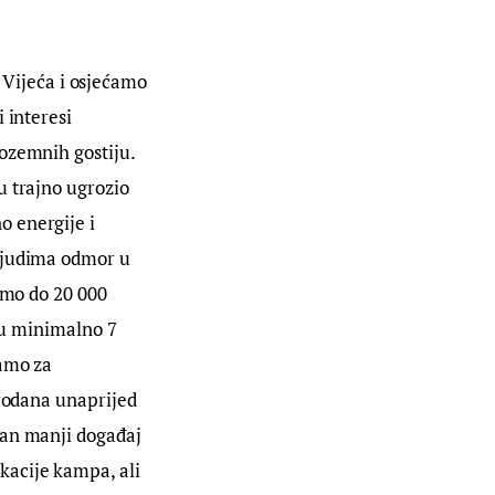
Vijeća i osjećamo 
 interesi 
ozemnih gostiju. 
u trajno ugrozio 
 energije i 
ljudima odmor u 
emo do 20 000 
aju minimalno 7 
amo za 
prodana unaprijed 
dan manji događaj 
acije kampa, ali 