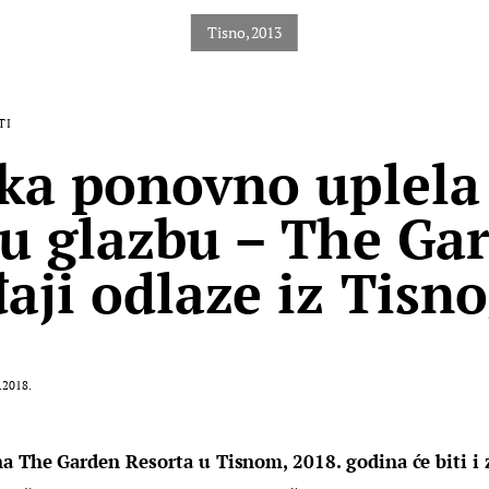
TI
ika ponovno uplela
 u glazbu – The Ga
aji odlaze iz Tisn
.2018.
a The Garden Resorta u Tisnom, 2018. godina će biti i 