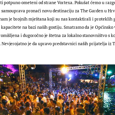
biti potpuno ometeni od strane Vortexa. Pokušat ćemo u razg
h samouprava pronaći novu destinaciju za The Garden u Hrv
nam je brojnih mještana koji su nas kontaktirali i proteklih g
 kapacitete na bazi naših gostiju. Smatramo da je Općinsko v
romišljena i dugoročno je štetna za lokalno stanovništvo s k
Nevjerojatno je da upravo predstavnici naših prijatelja iz 