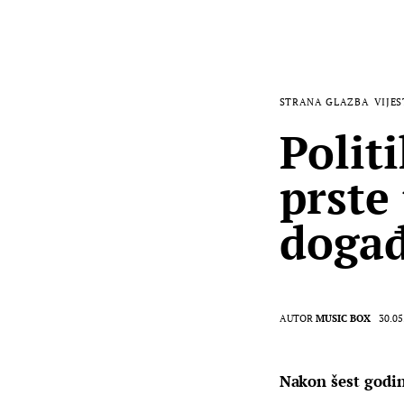
STRANA GLAZBA
VIJES
Polit
prste
događ
AUTOR
MUSIC BOX
30.05
Nakon šest godin