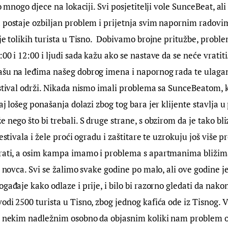
ko mnogo djece na lokaciji. Svi posjetitelji vole SunceBeat, al
 postaje ozbiljan problem i prijetnja svim napornim radovi
nje tolikih turista u Tisno.  Dobivamo brojne pritužbe, proble
00 i 12:00 i ljudi sada kažu ako se nastave da se neće vratit
šu na leđima našeg dobrog imena i napornog rada te ulaganj
estival održi. Nikada nismo imali problema sa SunceBeatom, ka
aj lošeg ponašanja dolazi zbog tog bara jer klijente stavlja u
 nego što bi trebali. S druge strane, s obzirom da je tako bli
festivala i žele proći ogradu i zaštitare te uzrokuju još više 
irati, a osim kampa imamo i problema s apartmanima bližima 
t novca. Svi se žalimo svake godine po malo, ali ove godine je
ogađaje kako odlaze i prije, i bilo bi razorno gledati da nak
odi 2500 turista u Tisno, zbog jednog kafića ode iz Tisnog. V
 s nekim nadležnim osobno da objasnim koliki nam problem o