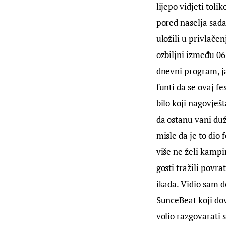
lijepo vidjeti toli
pored naselja sada
uložili u privlače
ozbiljni između 06:
dnevni program, ja
funti da se ovaj f
bilo koji nagovješt
da ostanu vani duže
misle da je to dio 
više ne želi kamp
gosti tražili povra
ikada. Vidio sam d
SunceBeat koji dov
volio razgovarati