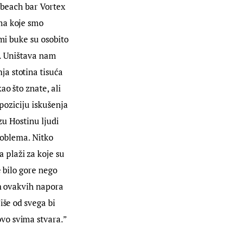
i beach bar Vortex 
ma koje smo 
mi buke su osobito 
i. Uništava nam  
a stotina tisuća 
o što znate, ali 
 poziciju iskušenja 
zu Hostinu ljudi 
problema. Nitko 
plaži za koje su 
 bilo gore nego 
on ovakvih napora 
iše od svega bi 
vo svima stvara.”