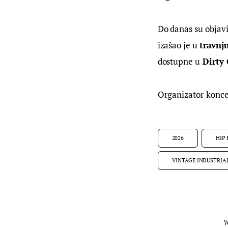
Do danas su objavil
izašao je u 
travnj
dostupne u
 Dirty
Organizator koncer
2026
HIP
VINTAGE INDUSTRIA
W