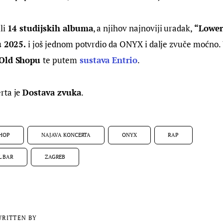
i 
14 studijskih albuma
, a njihov najnoviji uradak, 
“Lower
u 2025.
 i još jednom potvrdio da ONYX i dalje zvuče moćno. 
 Old Shopu 
te putem
sustava Entrio
.
ta je 
Dostava zvuka
.
 HOP
NAJAVA KONCERTA
ONYX
RAP
L BAR
ZAGREB
RITTEN BY