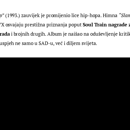
p”
 (1993.) zauvijek je promijenio lice hip-hopa. Himna 
“Sla
YX osvajaju prestižna priznanja poput 
Soul Train nagrade 
rada
 i brojnih drugih. Album je naišao na oduševljenje kritik
spjeh ne samo u SAD-u, već i diljem svijeta.