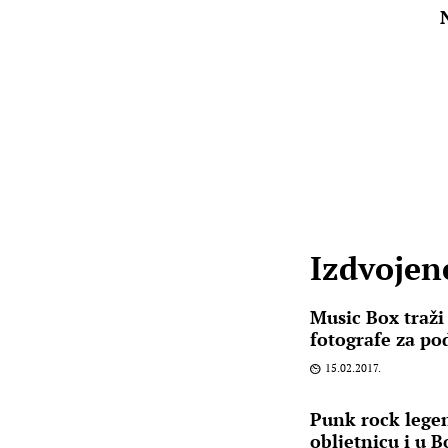
Izdvojene
Music Box traži
fotografe za pod
15.02.2017.
Punk rock legen
obljetnicu i u 