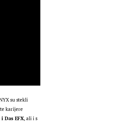
NYX su stekli 
te karijere 
 i Das EFX
, ali i s 