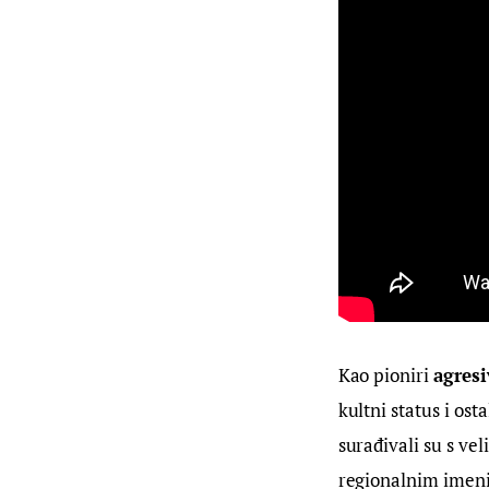
Kao pioniri 
agresi
kultni status i ost
surađivali su s vel
regionalnim imen