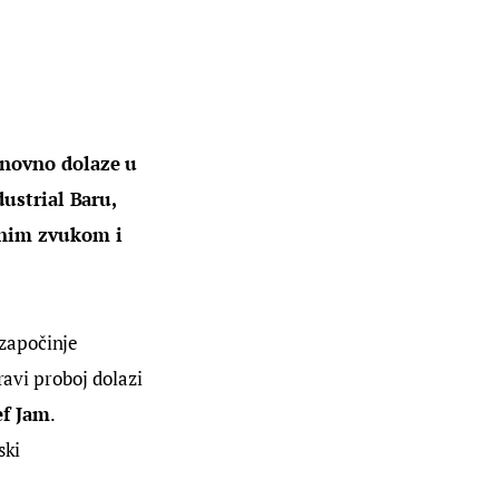
onovno dolaze u 
ustrial Baru, 
snim zvukom i 
 započinje 
ravi proboj dolazi 
f Jam
. 
ski 