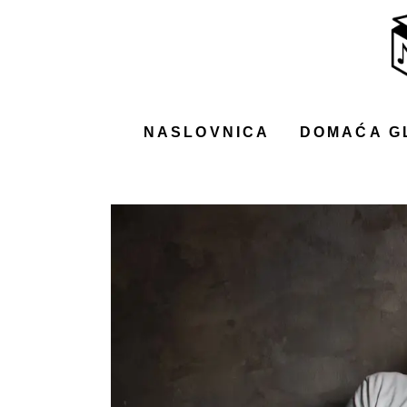
NASLOVNICA
DOMAĆA GLAZBA
STRANA GLAZBA
NASLOVNICA
DOMAĆA G
FILM
MUSIC BOX