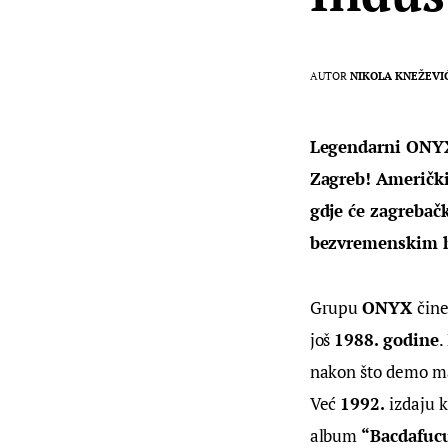
AUTOR
NIKOLA KNEŽEVI
Legendarni ONYX,
Zagreb! Američki 
gdje će zagreba
bezvremenskim hi
Grupu 
ONYX 
čine
još 
1988. godine
.
nakon što demo mat
Već 
1992.
 izdaju k
album 
“Bacdafuc