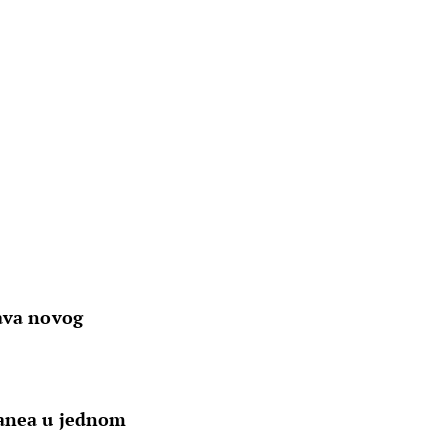
java novog
ranea u jednom