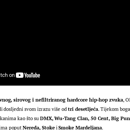
vnog, sirovog i nefiltriranog hardcore hip-hop zvuka
, O
ali dosljedni svom izrazu više od 
tri desetljeća
. Tijekom boga
ikanima kao što su 
DMX, Wu-Tang Clan, 50 Cent, Big Pun
ima poput 
Nereda, Stoke
 i 
Smoke Mardeljana
.