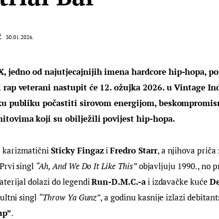
Ć
30.01.2026.
 jedno od najutjecajnijih imena hardcore hip-hopa, p
rap veterani nastupit će 12. ožujka 2026. u Vintage Ind
čku publiku počastiti sirovom energijom, beskompromi
tovima koji su obilježili povijest hip-hopa.
 karizmatični 
Sticky Fingaz
 i 
Fredro Starr
, a njihova priča
 Prvi singl 
“Ah, And We Do It Like This”
 objavljuju 1990., no p
erijal dolazi do legendi 
Run-D.M.C.-a
 i izdavačke kuće 
De
ultni singl 
“Throw Ya Gunz”
, a godinu kasnije izlazi debitant
up”
.