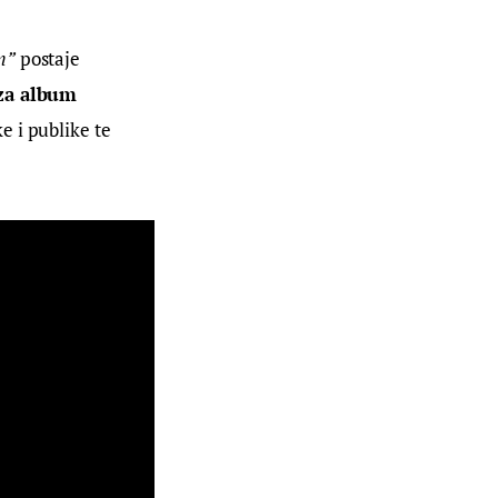
m”
 postaje 
za album 
e i publike te 