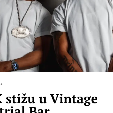
BA
stižu u Vintage
trial Bar