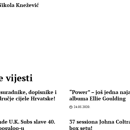
Nikola Knežević
 vijesti
 suradnike, dopisnike i
“Power” – još jedna na
ručje cijele Hrvatske!
albuma Ellie Goulding
24.05.2020.
de U.K. Subs slave 40.
37 sessiona Johna Colt
Boogaloo-u
box setu!