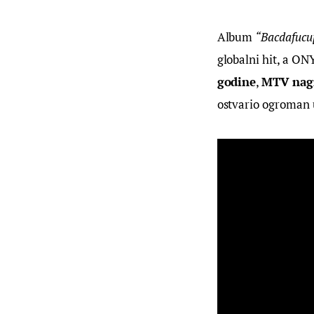
Album 
“Bacdafucu
globalni hit, a ON
godine
, 
MTV nag
ostvario ogroman u