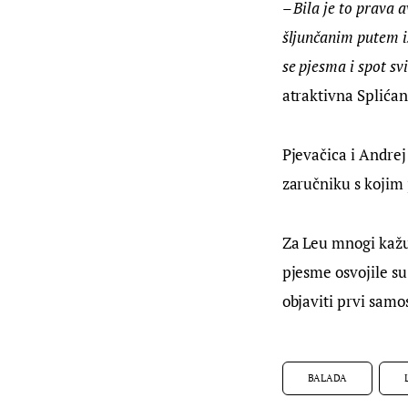
– Bila je to prava 
šljunčanim putem iz
se pjesma i spot s
atraktivna Splićan
Pjevačica i Andrej
zaručniku s kojim 
Za Leu mnogi kažu 
pjesme osvojile su 
objaviti prvi samo
BALADA