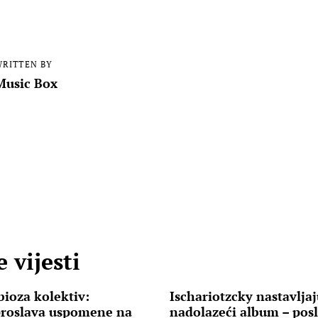
RITTEN BY
Music Box
 vijesti
ioza kolektiv:
Ischariotzcky nastavljaj
proslava uspomene na
nadolazeći album – pos