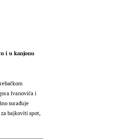
tu i u kanjonu 
agrebačkom 
gora Ivanovića i 
šno surađuje 
za bajkoviti spot, 