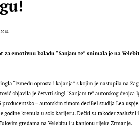
gu!
.2018.
ot za emotivnu baladu “Sanjam te” snimala je na Velebi
ingla “Između oprosta i kajanja” s kojim je nastupila na Z
tović objavila je četvrti singl “Sanjam te” autorskog dvojca I
S producentsko – autorskim timom deciBel studija Lea uspje
je godine krenula u solo karijeru. Dečki su također zaslužni i 
 Tulovim gredama na Velebitu i u kanjonu rijeke Zrmanje.