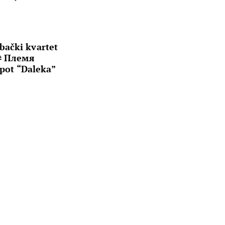
bački kvartet
 ≠ Племя
 spot “Daleka”