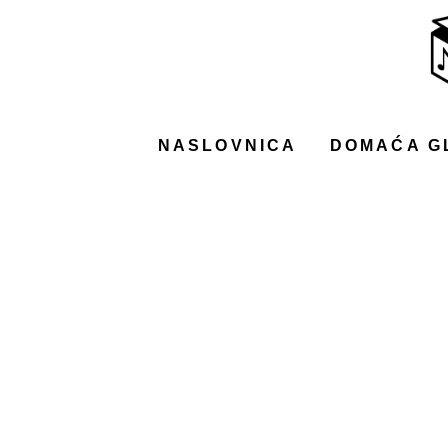
NASLOVNICA
DOMAĆA GLAZBA
STRANA GLAZBA
NASLOVNICA
DOMAĆA G
FILM
MUSIC BOX