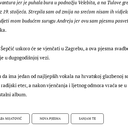
avantura jer je puhala bura u podnožju Velebita, a na Tulove gr
 19. stoljeća. Strepila sam od zmija no srećom nisam ih vidjel
vidjeti mom budućem surugu Andreju jer ovu sam pjesmu posvet
ka.
 Šepčić uskoro će se vjenčati u Zagrebu, a ova pjesma svadbe
je u dugogodišnjoj vezi.
da ima jedan od najljepših vokala na hrvatskoj glazbenoj sc
radijski eter, a nakon vjenčanja i ljetnog odmora vraća se u 
stalni album.
LEA MIJATOVIĆ
NOVA PJESMA
SANJAM TE