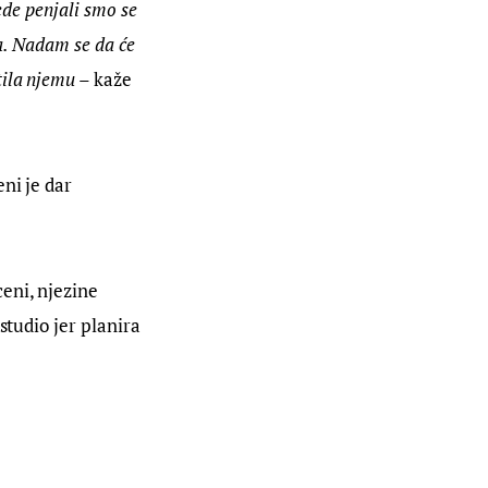
ede penjali smo se 
a. Nadam se da će 
ila njemu –
 kaže 
ni je dar 
eni, njezine 
studio jer planira 