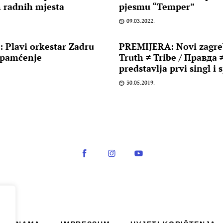
 radnih mjesta
pjesmu “Temper”
09.03.2022.
 Plavi orkestar Zadru
PREMIJERA: Novi zagre
a pamćenje
Truth ≠ Tribe / Правда
predstavlja prvi singl i
30.05.2019.