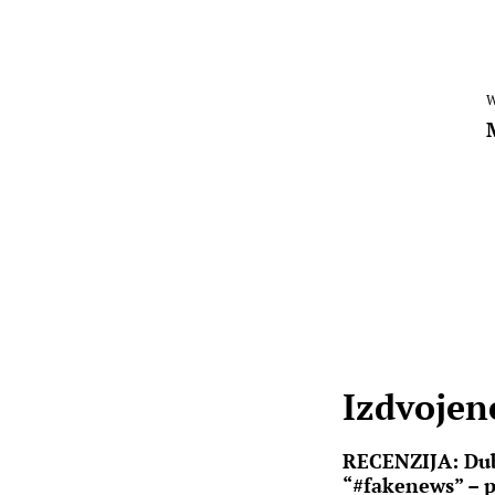
W
Izdvojene
RECENZIJA: Dub
“#fakenews” – 