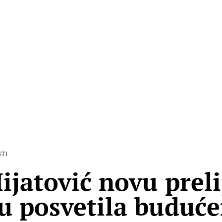
STI
ijatović novu prel
u posvetila buduć