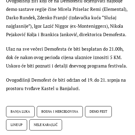
Ovogodišnji žiri koji će na Demofestu ocjenjivati najbolje 
demo sastave regije čine Mirela Priselac Remi (Elemental), 
Darko Rundek, Zdenko Franjić (izdavačka kuća “Slušaj 
najglasnije”), Igor Lazić Niggor (ex-Monteniggers), Nikola 
Pejaković Kolja i Brankica Janković, direktorica Demofesta.
Ulaz na sve večeri Demofesta će biti besplatan do 21.00h, 
dok će nakon ovog perioda cijena ulaznice iznositi 5 KM. 
Uskoro će biti poznati i detalji dnevnog programa festivala.
Ovogodišnji Demofest će biti održan od 19. do 21. srpnja na 
prostoru tvrđave Kastel u Banjaluci.
BANJA LUKA
BOSNA I HERCEGOVINA
DEMO FEST
LINE UP
NELE KARAJLIĆ