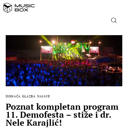
NASLOVNICA
DOMAĆA GLAZBA
STRANA GLAZBA
FILM
DOMAĆA GLAZBA
NAJAVE
MUSIC BOX
Poznat kompletan program
11. Demofesta – stiže i dr.
Nele Karajlić!