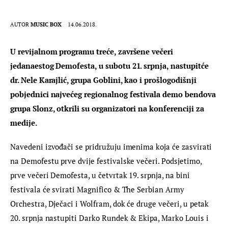
AUTOR
MUSIC BOX
14.06.2018.
U revijalnom programu treće, završene večeri 
jedanaestog Demofesta, u subotu 21. srpnja, nastupitće 
dr. Nele Karajlić, grupa Goblini, kao i prošlogodišnji 
pobjednici najvećeg regionalnog festivala demo bendova 
grupa Slonz, otkrili su organizatori na konferenciji za 
medije.
Navedeni izvođači se pridružuju imenima koja će zasvirati 
na Demofestu prve dvije festivalske večeri. Podsjetimo, 
prve večeri Demofesta, u četvrtak 19. srpnja, na bini 
festivala će svirati Magnifico & The Serbian Army 
Orchestra, Dječaci i Wolfram, dok će druge večeri, u petak 
20. srpnja nastupiti Darko Rundek & Ekipa, Marko Louis i 