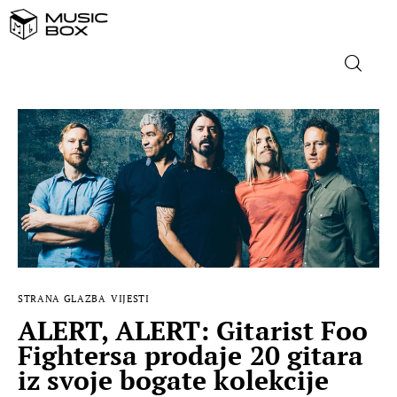
NASLOVNICA
DOMAĆA GLAZBA
STRANA GLAZBA
FILM
STRANA GLAZBA
VIJESTI
MUSIC BOX
ALERT, ALERT: Gitarist Foo
Fightersa prodaje 20 gitara
iz svoje bogate kolekcije