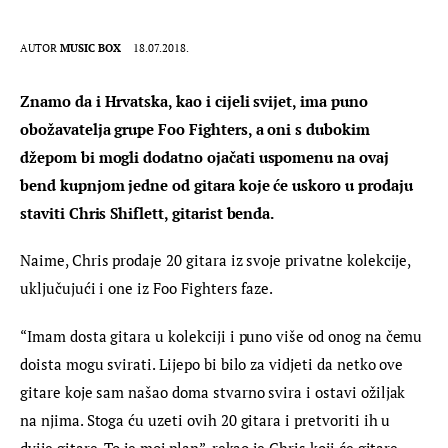
AUTOR
MUSIC BOX
18.07.2018.
Znamo da i Hrvatska, kao i cijeli svijet, ima puno 
obožavatelja grupe Foo Fighters, a oni s dubokim 
džepom bi mogli dodatno ojačati uspomenu na ovaj 
bend kupnjom jedne od gitara koje će uskoro u prodaju 
staviti Chris Shiflett, gitarist benda.
Naime, Chris prodaje 20 gitara iz svoje privatne kolekcije, 
uključujući i one iz Foo Fighters faze.
“Imam dosta gitara u kolekciji i puno više od onog na čemu 
doista mogu svirati. Lijepo bi bilo za vidjeti da netko ove 
gitare koje sam našao doma stvarno svira i ostavi ožiljak 
na njima. Stoga ću uzeti ovih 20 gitara i pretvoriti ih u 
dvije gitare. To je moj plan”, rekao je Chris koji će gitare 