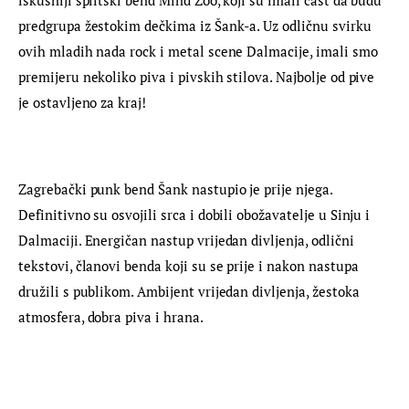
iskusniji splitski bend Mind Zoo, koji su imali čast da budu 
predgrupa žestokim dečkima iz Šank-a. Uz odličnu svirku 
ovih mladih nada rock i metal scene Dalmacije, imali smo 
premijeru nekoliko piva i pivskih stilova. Najbolje od pive 
je ostavljeno za kraj!
Zagrebački punk bend Šank nastupio je prije njega. 
Definitivno su osvojili srca i dobili obožavatelje u Sinju i 
Dalmaciji. Energičan nastup vrijedan divljenja, odlični 
tekstovi, članovi benda koji su se prije i nakon nastupa 
družili s publikom. Ambijent vrijedan divljenja, žestoka 
atmosfera, dobra piva i hrana.