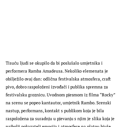
Tisuću ljudi se okupilo da bi poslušalo umjetnika i 
performera Ramba Amadeusa. Nekoliko elemenata je 
obilježilo ovaj dan: odlična festivalska atmosfera, craft 
pivo, dobro raspoloženi izvođači i publika spremna za 
festivalsku groznicu. Uvodnom pjesmom iz filma “Rocky” 
na scenu se popeo kantautor, umjetnik Rambo. Scenski 
nastup, performans, kontakt s publikom koja je bila 
raspoložena za suradnju u pjevanju s njim je slika koja je 
najbolji pokazatelj emocija i atmosfere na platou bivše 