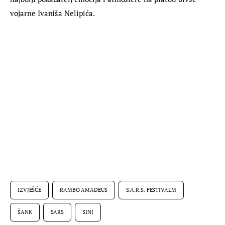
vojarne Ivaniša Nelipića.
IZVJEŠĆE
RAMBO AMADEUS
S.A.R.S. FESTIVALM
ŠANK
SARS
SINJ