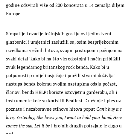
godine odsvirali više od 200 koncerata u 14 zemalja diljem 
Europe.
Simpatije i ovacije lošinjskih gostiju ovi jedinstveni 
glazbenici i umjetnici zaslužili su, osim besprijekornim 
izvedbama vječnih hitova, svojim pristupom i pažnjom na 
svaki detalj kako bi na što vjerodostojniji način približili 
zvuk legendarnog britanskog rock benda. Kako bi u 
potpunosti prenijeli osjećaje i pružili stvarni doživljaj 
nastupa benda kojemu svojim nastupima odaju počast, 
članovi benda HELP! koriste istovjetnu garderobu, ali i 
instrumente koje su koristili Beatlesi. Druženje i ples uz 
poznate i nezaboravne stihove hitova poput 
Can’t buy me 
love, Yesterday, She loves you, I want to hold your hand, Here 
comes the sun, Let it be
 i brojnih drugih potrajalo je dugo u 