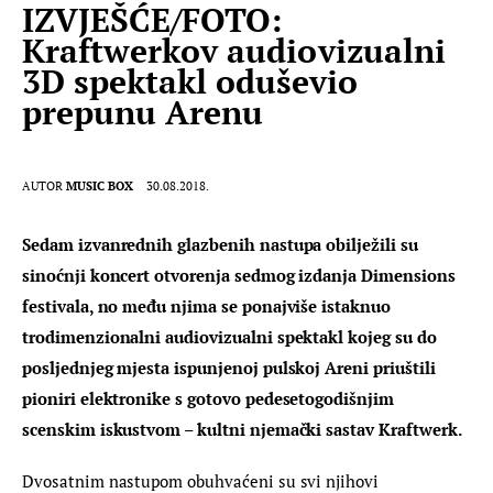
IZVJEŠĆE/FOTO:
Kraftwerkov audiovizualni
3D spektakl oduševio
prepunu Arenu
AUTOR
MUSIC BOX
30.08.2018.
Sedam izvanrednih glazbenih nastupa obilježili su 
sinoćnji koncert otvorenja sedmog izdanja Dimensions 
festivala, no među njima se ponajviše istaknuo 
trodimenzionalni audiovizualni spektakl kojeg su do 
posljednjeg mjesta ispunjenoj pulskoj Areni priuštili 
pioniri elektronike s gotovo pedesetogodišnjim 
scenskim iskustvom – kultni njemački sastav Kraftwerk.
Dvosatnim nastupom obuhvaćeni su svi njihovi 