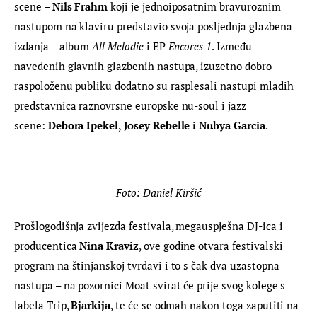
scene – 
Nils Frahm
 koji je jednoiposatnim bravuroznim 
nastupom na klaviru predstavio svoja posljednja glazbena 
izdanja – album 
All Melodie
 i EP 
Encores 1
. Između 
navedenih glavnih glazbenih nastupa, izuzetno dobro 
raspoloženu publiku dodatno su rasplesali nastupi mlađih 
predstavnica raznovrsne europske nu-soul i jazz 
scene: 
Debora Ipekel, Josey Rebelle i Nubya Garcia
.
Foto: Daniel Kiršić
Prošlogodišnja zvijezda festivala, megauspješna DJ-ica i 
producentica 
Nina Kraviz
, ove godine otvara festivalski 
program na štinjanskoj tvrđavi i to s čak dva uzastopna 
nastupa – na pozornici Moat svirat će prije svog kolege s 
labela Trip, 
Bjarkija
, te će se odmah nakon toga zaputiti na 