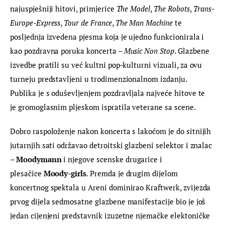
najuspješniji hitovi, primjerice 
The Model
, 
The Robots
, 
Trans-
Europe-Express
, 
Tour de France
, 
The Man Machine
 te 
posljednja izvedena pjesma koja je ujedno funkcionirala i 
kao pozdravna poruka koncerta – 
Music Non Stop
. Glazbene 
izvedbe pratili su već kultni pop-kulturni vizuali, za ovu 
turneju predstavljeni u trodimenzionalnom izdanju. 
Publika je s oduševljenjem pozdravljala najveće hitove te 
je gromoglasnim pljeskom ispratila veterane sa scene.
Dobro raspoloženje nakon koncerta s lakoćom je do sitnijih 
jutarnjih sati održavao detroitski glazbeni selektor i znalac 
– 
Moodymann
 i njegove scenske drugarice i 
plesačice 
Moody-girls
. Premda je drugim dijelom 
koncertnog spektala u Areni dominirao Kraftwerk, zvijezda 
prvog dijela sedmosatne glazbene manifestacije bio je još 
jedan cijenjeni predstavnik izuzetne njemačke elektoničke 