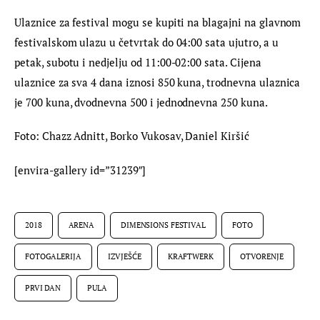
Ulaznice za festival mogu se kupiti na blagajni na glavnom 
festivalskom ulazu u četvrtak do 04:00 sata ujutro, a u 
petak, subotu i nedjelju od 11:00-02:00 sata. Cijena 
ulaznice za sva 4 dana iznosi 850 kuna, trodnevna ulaznica 
je 700 kuna, dvodnevna 500 i jednodnevna 250 kuna.
Foto: Chazz Adnitt, Borko Vukosav, Daniel Kiršić
[envira-gallery id=”31239″]
2018
ARENA
DIMENSIONS FESTIVAL
FOTO
FOTOGALERIJA
IZVJEŠĆE
KRAFTWERK
OTVORENJE
PRVI DAN
PULA