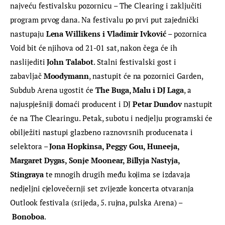
najveću festivalsku pozornicu – The Clearing i zaključiti 
program prvog dana. Na festivalu po prvi put zajednički 
nastupaju 
Lena Willikens i Vladimir Ivković
 – pozornica 
Void bit će njihova od 21-01 sat, nakon čega će ih 
naslijediti 
John Talabot
. Stalni festivalski gost i 
zabavljač 
Moodymann
, nastupit će na pozornici Garden, 
Subdub Arena ugostit će 
The Buga, Malu i DJ Laga
, a 
najuspješniji domaći producent i DJ 
Petar Dundov
 nastupit 
će na The Clearingu. Petak, subotu i nedjelju programski će 
obilježiti nastupi glazbeno raznovrsnih producenata i 
selektora – 
Jona Hopkinsa, Peggy Gou, Huneeja, 
Margaret Dygas, Sonje Moonear, Billyja Nastyja, 
Stingraya
 te mnogih drugih među kojima se izdavaja 
nedjeljni cjelovečernji set zvijezde koncerta otvaranja 
Outlook festivala (srijeda, 5. rujna, pulska Arena) –
Bonoboa
.