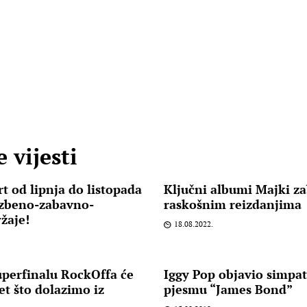
 vijesti
rt od lipnja do listopada
Ključni albumi Majki zab
azbeno-zabavno-
raskošnim reizdanjima
žaje!
18.08.2022.
uperfinalu RockOffa će
Iggy Pop objavio simpat
et što dolazimo iz
pjesmu “James Bond”