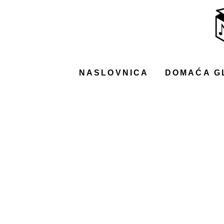
NASLOVNICA
DOMAĆA GLAZBA
STRANA GLAZBA
NASLOVNICA
DOMAĆA G
FILM
MUSIC BOX