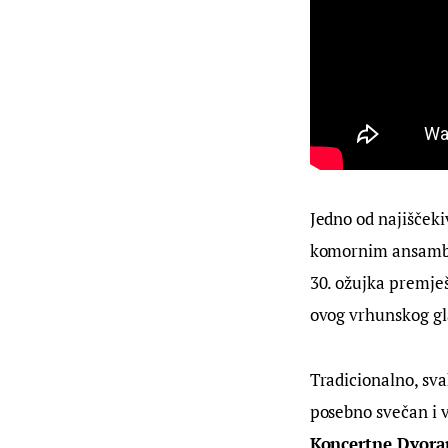
Jedno od najiščeki
komornim ansamb
30. ožujka premješ
ovog vrhunskog gl
Tradicionalno, sva
posebno svečan i v
Koncertne Dvoran