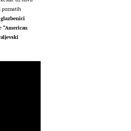
i poznatih 
 
glazbenici 
e 
“American 
aljevski 