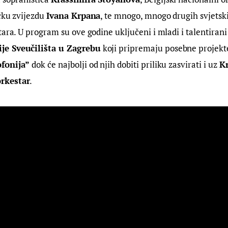
čku zvijezdu 
Ivana Krpana
, te mnogo, mnogo drugih svjetsk
tara. U program su ove godine uključeni i mladi i talentirani
e Sveučilišta u Zagrebu
 koji pripremaju posebne projekt
fonija”
 dok će najbolji od njih dobiti priliku zasvirati i uz 
Kr
rkestar
.