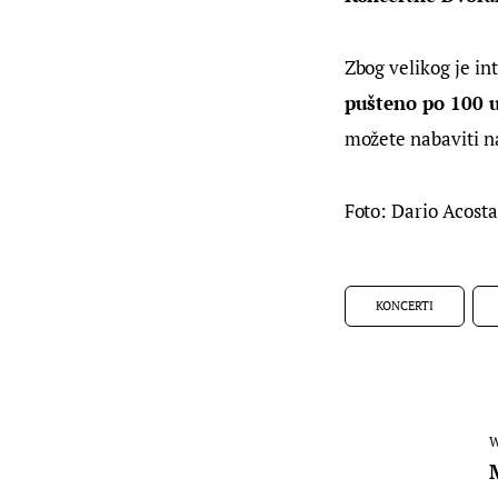
Zbog velikog je in
pušteno po 100 u
možete nabaviti n
Foto: Dario Acos
KONCERTI
W