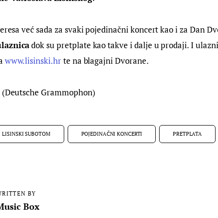
teresa već sada za svaki pojedinačni koncert kao i za Dan D
laznica
 dok su pretplate kao takve i dalje u prodaji. I ulazni
a 
www.lisinski.hr
 te na blagajni Dvorane.
ta (Deutsche Grammophon)
LISINSKI SUBOTOM
POJEDINAČNI KONCERTI
PRETPLATA
RITTEN BY
Music Box