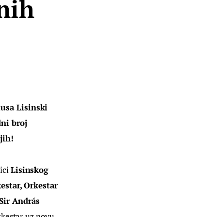
nih
usa Lisinski 
ni broj 
jih!
ici 
Lisinskog
estar, Orkestar 
Sir András 
orkestar uz novu 