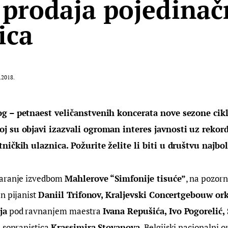
 prodaja pojedinač
ica
.2018.
g – petnaest veličanstvenih koncerata nove sezone cikl
j su objavi izazvali ogroman interes javnosti uz rekord
ničkih ulaznica. Požurite želite li biti u društvu najbol
aranje izvedbom 
Mahlerove “Simfonije tisuće”
, na pozorn
n pijanist 
Daniil Trifonov, Kraljevski Concertgebouw ork
ja
 pod ravnanjem maestra 
Ivana Repušića, Ivo Pogorelić, 
 sopranistica 
Krassimira Stoyanova
, Belgijski nacionalni 