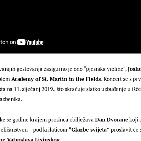
vanijih gostovanja zasigurno je ono “pjesnika violine”, 
Joshu
lom 
Academy of St. Martin in the Fields
. Koncert se s pr
ta na 11. siječanj 2019., što skraćuje slatko uzbuđenje u išč
azbenika.
ke se godine krajem prosinca obilježava 
Dan Dvorane
 koji
eličanstven – pod krilaticom
 “Glazbe svijeta”
 proslavit će 
e Vatroslava Lisinskog
.