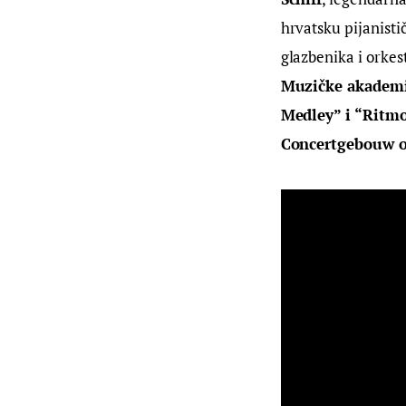
hrvatsku pijanisti
glazbenika i orkes
Muzičke akademij
Medley” i “Ritmo
Concertgebouw o