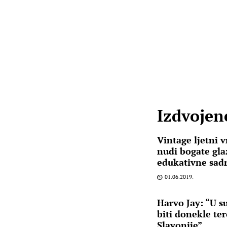
Izdvojene
Vintage ljetni v
nudi bogate gl
edukativne sadr
01.06.2019.
Harvo Jay: “U s
biti donekle ter
Slavonije”