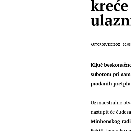
kreće
ulazn
AUTOR
MUSIC BOX
30.08
Ključ beskonačno
subotom pri samo
prodanih pretplat
Uz maestralno otv
nastupit će čudesa
Minhenskog radi
Schiff
, legendarna