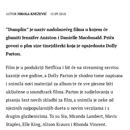
AUTOR
NIKOLA KNEŽEVIĆ
15.09.2018.
“Dumplin” je naziv nadolazećeg filma u kojem će 
glumiti Jennifer Aniston i Danielle Macdonald. Priča 
govori o plus size tinejdžerki koja je opsjednuta Dolly 
Parton.
Film je u produkciji Netflixa i bit će na streaming servisu 
kasnije ove godine, a Dolly Parton je shodno tome napisaoa 
i snimila novi materijal za album te će sve pjesme biti 
uključene u soundtrack filma. Parton je sudjelovanja u 
pisanju šest novih skladbi za film, a snimila je neke od 
njezinih najpopularnijih dueta u novim verzijama i s 
drugim glazbenicima. To su Sia, Miranda Lambert, Mavis 
Staples, Elle King, Alison Krauss i Rhonda Vincent.