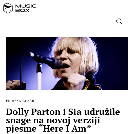
NASLOVNICA
DOMAĆA GLAZBA
STRANA GLAZBA
FILM
FILMSKA GLAZBA
MUSIC BOX
Dolly Parton i Sia udružile
snage na novoj verziji
pjesme “Here I Am”