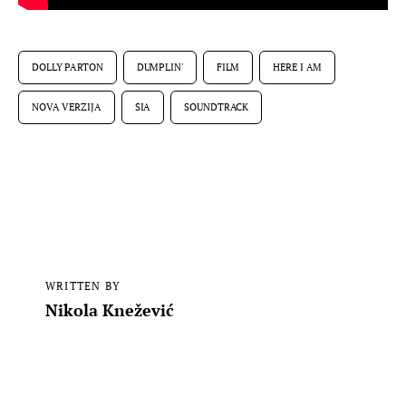
DOLLY PARTON
DUMPLIN'
FILM
HERE I AM
NOVA VERZIJA
SIA
SOUNDTRACK
WRITTEN BY
Nikola Knežević