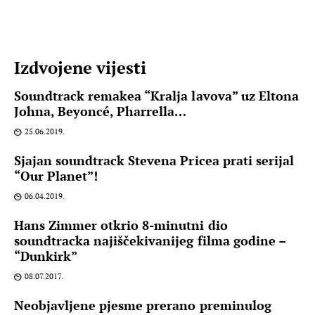
Izdvojene vijesti
Soundtrack remakea “Kralja lavova” uz Eltona
Johna, Beyoncé, Pharrella…
25.06.2019.
Sjajan soundtrack Stevena Pricea prati serijal
“Our Planet”!
06.04.2019.
Hans Zimmer otkrio 8-minutni dio
soundtracka najiščekivanijeg filma godine –
“Dunkirk”
08.07.2017.
Neobjavljene pjesme prerano preminulog