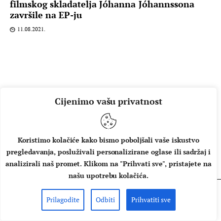
filmskog skladatelja Jóhanna Jóhannssona
završile na EP-ju
11.08.2021.
Cijenimo vašu privatnost
Koristimo kolačiće kako bismo poboljšali vaše iskustvo
pregledavanja, posluživali personalizirane oglase ili sadržaj i
O NAMA
IMPRESSUM
UVJETI KORIŠTENJA
analizirali naš promet. Klikom na "Prihvati sve", pristajete na
našu upotrebu kolačića.
Prilagodite
Odbiti
Prihvatiti sve
Copyright © 2026 Music Box - All rights reserved.