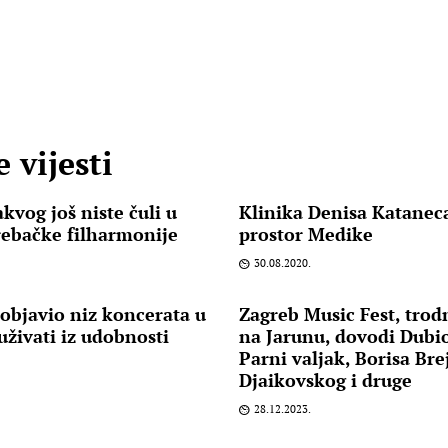
 vijesti
kvog još niste čuli u
Klinika Denisa Kataneca
rebačke filharmonije
prostor Medike
30.08.2020.
bjavio niz koncerata u
Zagreb Music Fest, trod
živati iz udobnosti
na Jarunu, dovodi Dubio
Parni valjak, Borisa Bre
Djaikovskog i druge
28.12.2023.