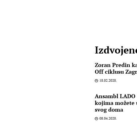
Izdvojene
Zoran Predin ka
Off ciklusu Zag
18.02.2020.
Ansambl LADO o
kojima možete u
svog doma
08.04.2020.