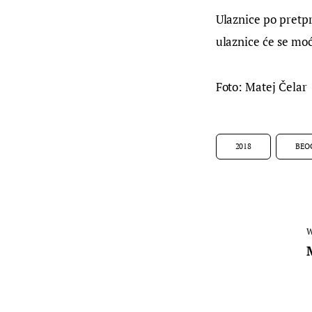
Ulaznice po pretpr
ulaznice će se moći
Foto: Matej Čelar
2018
BEO
W