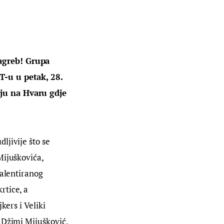
agreb! Grupa 
T-u u petak, 28. 
ju na Hvaru gdje 
jivije što se 
Mijuškovića, 
talentiranog 
tice, a 
kers i Veliki 
 Džimi Mijušković.