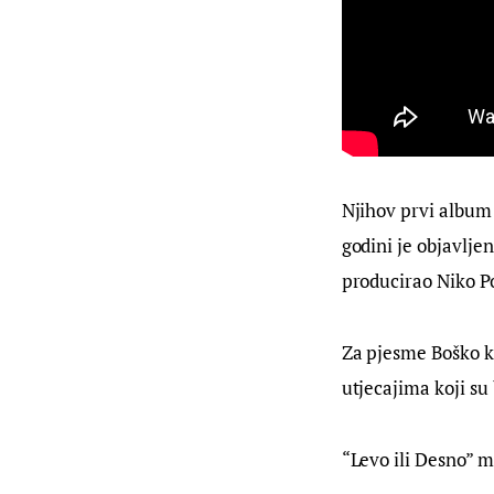
Njihov prvi album 
godini je objavlje
producirao Niko Po
Za pjesme Boško k
utjecajima koji su
“Levo ili Desno” m