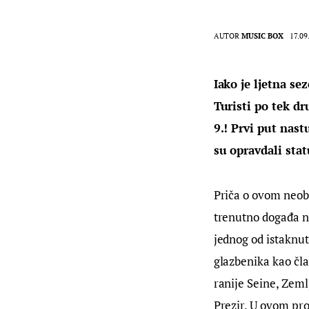
AUTOR
MUSIC BOX
17.09
Iako je ljetna s
Turisti po tek dr
9.! Prvi put nas
su opravdali stat
Priča o ovom neobi
trenutno događa na
jednog od istaknut
glazbenika kao čla
ranije Seine, Zemlj
Prezir. U ovom pro