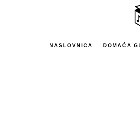
NASLOVNICA
DOMAĆA GLAZBA
STRANA GLAZBA
NASLOVNICA
DOMAĆA G
FILM
MUSIC BOX