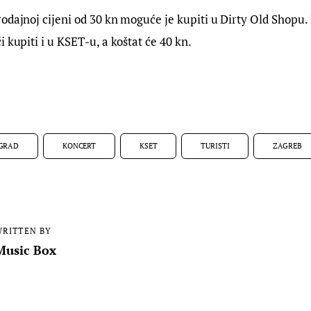
odajnoj cijeni od 30 kn moguće je kupiti u Dirty Old Shopu.
 kupiti i u KSET-u, a koštat će 40 kn.
GRAD
KONCERT
KSET
TURISTI
ZAGREB
RITTEN BY
Music Box