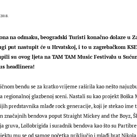
.2018.
ezona na odmaku, beogradski Turisti konačno dolaze u Z
ugi put nastupit će u Hrvatskoj, i to u zagrebačkom KSE
tupili su ovog ljeta na TAM TAM Music Festivalu u Sućur
us headlinera!
čnom bendu se za kratko vrijeme raširila kao nešto najuzbudl
 regionalnoj glazbenoj sceni. Nastali su kao projekt Boška 
ijih predstavnika mlađe rock generacije, koji je stekao ime 
n značajnih bendova poput Straight Mickey and the Boyz, Škr
a gruva, Lollobrigida i suradnik bendova kao što su Partibrej
jektu mu se od samog početka priključio i mlađi brat Nikola