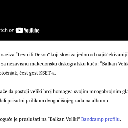
naziva “Levo ili Desno” koji slovi za jedno od najiščekivaniji
n za nezavisnu makedonsku diskografsku kuću: “Balkan Velik
točnjak, čest gost KSET-a.
aže da postoji veliki broj homagea svojim mnogobrojnim gl
 bili prisutni prilikom dvogodišnjeg rada na albumu.
oguće je preslušati na “Balkan Veliki” 
Bandcamp profilu
.