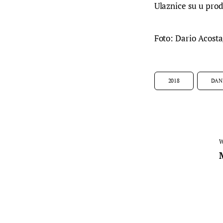
Ulaznice su u prod
Foto: Dario Acos
2018
DAN
W