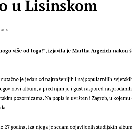
o u Lisinskom
.2018.
ogo više od toga!”, izjavila je Martha Argerich nakon š
enutačno je jedan od najtraženijih i najpopularnijih svjetskih
njegov novi album, a pred njim je i gust raspored rasprodani
tskim pozornicama. Na popis je uvršten i Zagreb, u kojemu 
ada.
 27 godina, iza njega je sedam objavljenih studijskih albu