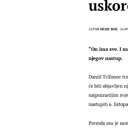
uskor
AUTOR
MUSIC BOX
24.09
“On ima sve. I mn
njegov nastup.
Daniil Trifonov tr
će biti objavljen 
najpoznatijim svje
nastupiti 6. listop
Premda mu je samo