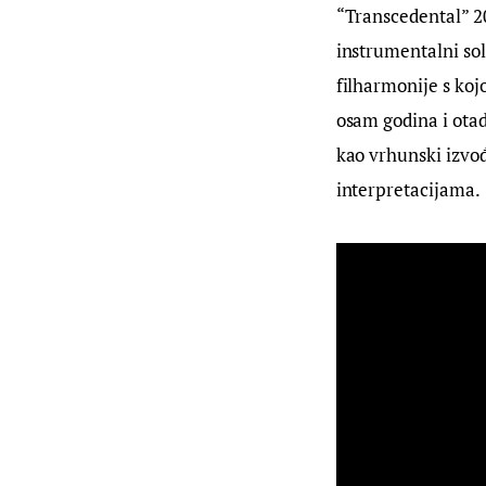
“Transcedental” 20
instrumentalni sol
filharmonije s koj
osam godina i otad
kao vrhunski izvođ
interpretacijama.