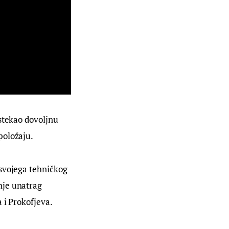
stekao dovoljnu 
položaju.
svojega tehničkog 
nje unatrag 
 i Prokofjeva.