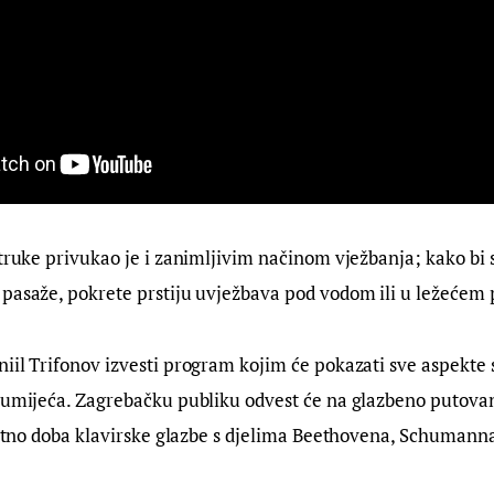
struke privukao je i zanimljivim načinom vježbanja; kako bi 
pasaže, pokrete prstiju uvježbava pod vodom ili u ležećem 
iil Trifonov izvesti program kojim će pokazati sve aspekte 
g umijeća. Zagrebačku publiku odvest će na glazbeno putova
zlatno doba klavirske glazbe s djelima Beethovena, Schumanna