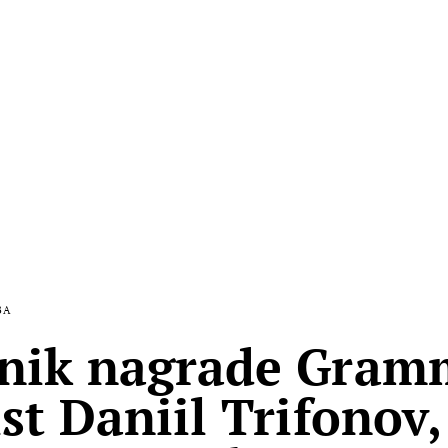
BA
nik nagrade Gram
ist Daniil Trifonov,