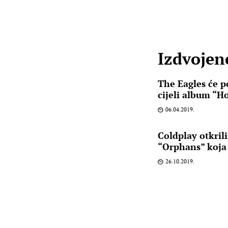
Izdvojene
The Eagles će po
cijeli album “Ho
06.04.2019.
Coldplay otkril
“Orphans” koja 
26.10.2019.