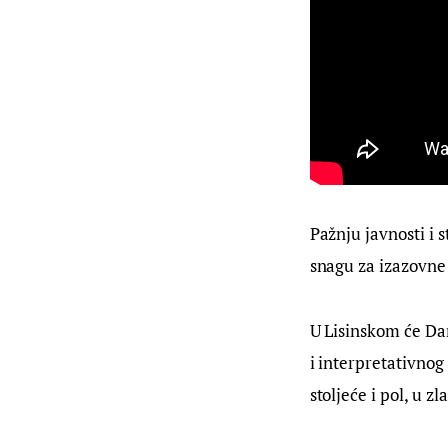
Pažnju javnosti i 
snagu za izazovne 
U Lisinskom će Dan
i interpretativno
stoljeće i pol, u 