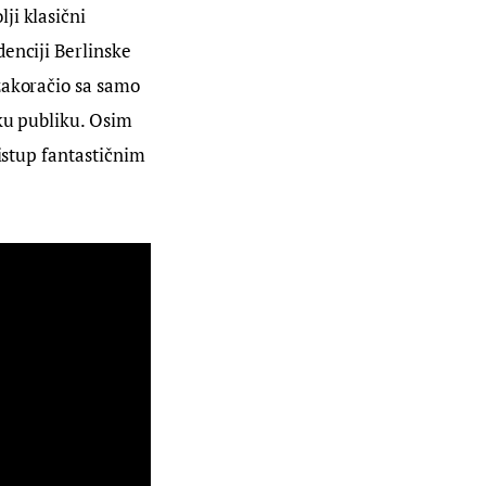
ji klasični 
enciji Berlinske 
zakoračio sa samo 
ku publiku. Osim 
istup fantastičnim 