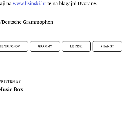
aji na 
www.lisinski.hr
 te na blagajni Dvorane.
ta/Deutsche Grammophon
IIL TRIFONOV
GRAMMY
LISINSKI
PIJANIST
RITTEN BY
Music Box