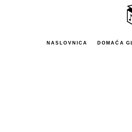
NASLOVNICA
DOMAĆA GLAZBA
STRANA GLAZBA
NASLOVNICA
DOMAĆA G
FILM
MUSIC BOX