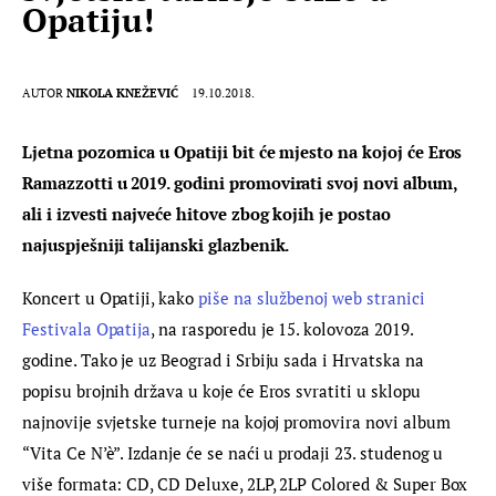
Opatiju!
AUTOR
NIKOLA KNEŽEVIĆ
19.10.2018.
Ljetna pozornica u Opatiji bit će mjesto na kojoj će Eros 
Ramazzotti u 2019. godini promovirati svoj novi album, 
ali i izvesti najveće hitove zbog kojih je postao 
najuspješniji talijanski glazbenik.
Koncert u Opatiji, kako 
piše na službenoj web stranici 
Festivala Opatija
, na rasporedu je 15. kolovoza 2019. 
godine. Tako je uz Beograd i Srbiju sada i Hrvatska na 
popisu brojnih država u koje će Eros svratiti u sklopu 
najnovije svjetske turneje na kojoj promovira novi album 
“Vita Ce N’è”. Izdanje će se naći u prodaji 23. studenog u 
više formata: CD, CD Deluxe, 2LP, 2LP Colored & Super Box 