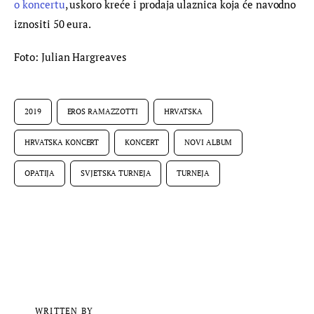
o koncertu
, uskoro kreće i prodaja ulaznica koja će navodno 
iznositi 50 eura.
Foto: Julian Hargreaves
2019
EROS RAMAZZOTTI
HRVATSKA
HRVATSKA KONCERT
KONCERT
NOVI ALBUM
OPATIJA
SVJETSKA TURNEJA
TURNEJA
WRITTEN BY