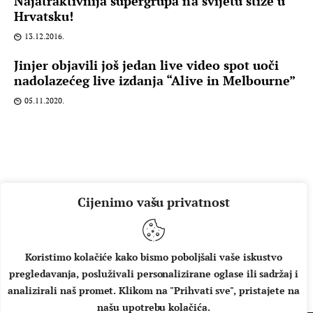
Najatraktivnija supergrupa na svijetu stiže u
Hrvatsku!
13.12.2016.
Jinjer objavili još jedan live video spot uoči
nadolazećeg live izdanja “Alive in Melbourne”
05.11.2020.
Cijenimo vašu privatnost
Koristimo kolačiće kako bismo poboljšali vaše iskustvo
pregledavanja, posluživali personalizirane oglase ili sadržaj i
O NAMA
IMPRESSUM
UVJETI KORIŠTENJA
analizirali naš promet. Klikom na "Prihvati sve", pristajete na
našu upotrebu kolačića.