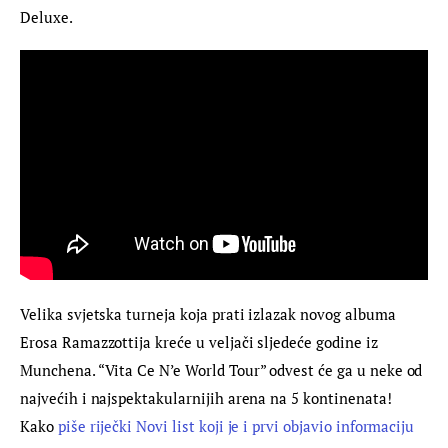
Deluxe.
Velika svjetska turneja koja prati izlazak novog albuma 
Erosa Ramazzottija kreće u veljači sljedeće godine iz 
Munchena. “Vita Ce N’e World Tour” odvest će ga u neke od 
najvećih i najspektakularnijih arena na 5 kontinenata! 
Kako 
piše riječki Novi list koji je i prvi objavio informaciju 