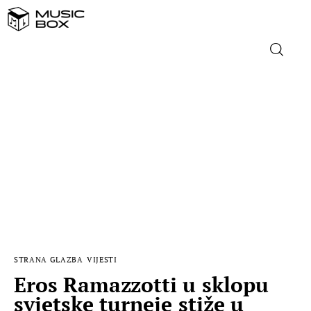
NASLOVNICA
DOMAĆA GLAZBA
STRANA GLAZBA
FILM
MUSIC BOX
STRANA GLAZBA
VIJESTI
Eros Ramazzotti u sklopu
svjetske turneje stiže u