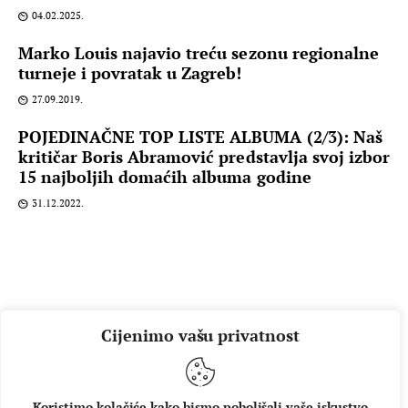
04.02.2025.
Marko Louis najavio treću sezonu regionalne
turneje i povratak u Zagreb!
27.09.2019.
POJEDINAČNE TOP LISTE ALBUMA (2/3): Naš
kritičar Boris Abramović predstavlja svoj izbor
15 najboljih domaćih albuma godine
31.12.2022.
Cijenimo vašu privatnost
Koristimo kolačiće kako bismo poboljšali vaše iskustvo