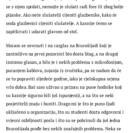
se s njom sprdati, nemojte je slušati radi fore ili zbog bolje 
pijanke. Ako neće slušatelji cijeniti glazbenike, kako će 
onda glazbenici cijeniti slušatelje. A kasnije ćemo se 
zapitkivati i udarati glavom od stol.
Moram se osvrnuti i na razglas na Brucošijadi koji je 
zanimljivo na prvoj pozornici bio dosta blag, a na drugoj 
iznimno glasan, a bilo je i nekih problema s mikrofonijom, 
pucanjem kablova, zujanja iz zvučnika, pa se nadam da će 
se to popraviti sljedeće godine, iako je cjelokupna ocjena 
vrlo dobra. Baš sam uživao u prizoru na pune hodnike koji 
su kasnije sigurno bili još ispunjeniji, a na što se neki 
posjetitelji znaju i buniti. Drago mi je što je puno ljudi 
uključeno u organizaciju, što su studenti dosta odgovorni i 
svjesni ozbiljnosti posla i što su se pobrinuli da još jedna 
Brucošijada prođe bez nekih značajnih problema. Neka se 