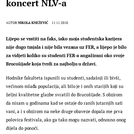
koncert NLV-a
AUTOR
NIKOLA KNEŽEVIĆ
11.11.2018.
Lijepo se vratiti na faks, iako moja studentska karijera 
nije dugo trajala i nije bila vezana uz FER, a lijepo je bilo 
za vidjeti koliko su studenti FER-a angažirani oko svoje 
Brucošijade koja tvrdi za najbolju u državi.
Hodnike fakulteta ispunili su studenti, sadašnji ili bivši, 
većinom mlađa populacija, ali bilo je i onih starijih koji su 
željni kvalitetne glazbe svratili do Brucošijade. S obzirom 
da nisam u godinama kad se ostaje do ranih jutarnjih sati 
vani, a i s obzirom na neke druge obaveze dopala me prva 
polovica festivala, ako ga tako mogu nazvati, odnosno onog 
dijela do ponoći.