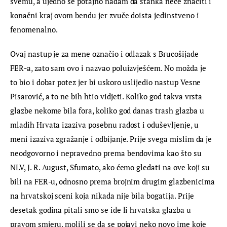
svemu, a ujedno se potajno nadam da stanka neće značiti i 
konačni kraj ovom bendu jer zvuče doista jedinstveno i 
fenomenalno.
Ovaj nastup je za mene označio i odlazak s Brucošijade 
FER-a, zato sam ovo i nazvao poluizvješćem. No možda je 
to bio i dobar potez jer bi uskoro uslijedio nastup Vesne 
Pisarović, a to ne bih htio vidjeti. Koliko god takva vrsta 
glazbe nekome bila fora, koliko god danas trash glazba u 
mladih Hrvata izaziva posebnu radost i oduševljenje, u 
meni izaziva zgražanje i odbijanje. Prije svega mislim da je 
neodgovorno i nepravedno prema bendovima kao što su 
NLV, J. R. August, Sfumato, ako ćemo gledati na ove koji su 
bili na FER-u, odnosno prema brojnim drugim glazbenicima 
na hrvatskoj sceni koja nikada nije bila bogatija. Prije 
desetak godina pitali smo se ide li hrvatska glazba u 
pravom smjeru, molili se da se pojavi neko novo ime koje 