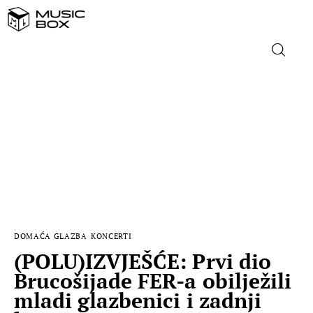
NASLOVNICA
DOMAĆA GLAZBA
STRANA GLAZBA
FILM
DOMAĆA GLAZBA
KONCERTI
MUSIC BOX
(POLU)IZVJEŠĆE: Prvi dio
Brucošijade FER-a obilježili
mladi glazbenici i zadnji