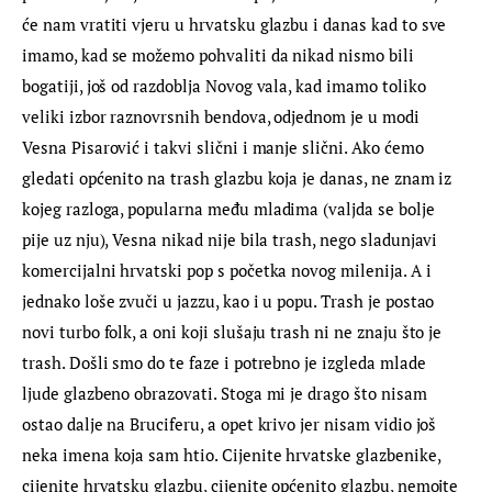
će nam vratiti vjeru u hrvatsku glazbu i danas kad to sve 
imamo, kad se možemo pohvaliti da nikad nismo bili 
bogatiji, još od razdoblja Novog vala, kad imamo toliko 
veliki izbor raznovrsnih bendova, odjednom je u modi 
Vesna Pisarović i takvi slični i manje slični. Ako ćemo 
gledati općenito na trash glazbu koja je danas, ne znam iz 
kojeg razloga, popularna među mladima (valjda se bolje 
pije uz nju), Vesna nikad nije bila trash, nego sladunjavi 
komercijalni hrvatski pop s početka novog milenija. A i 
jednako loše zvuči u jazzu, kao i u popu. Trash je postao 
novi turbo folk, a oni koji slušaju trash ni ne znaju što je 
trash. Došli smo do te faze i potrebno je izgleda mlade 
ljude glazbeno obrazovati. Stoga mi je drago što nisam 
ostao dalje na Bruciferu, a opet krivo jer nisam vidio još 
neka imena koja sam htio. Cijenite hrvatske glazbenike, 
cijenite hrvatsku glazbu, cijenite općenito glazbu, nemojte 