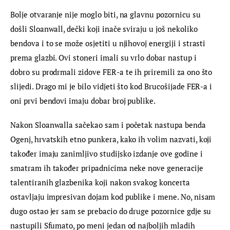
Bolje otvaranje nije moglo biti, na glavnu pozornicu su 
došli Sloanwall, dečki koji inače sviraju u još nekoliko 
bendova i to se može osjetiti u njihovoj energiji i strasti 
prema glazbi. Ovi stoneri imali su vrlo dobar nastup i 
dobro su prodrmali zidove FER-a te ih priremili za ono što 
slijedi. Drago mi je bilo vidjeti što kod Brucošijade FER-a i 
oni prvi bendovi imaju dobar broj publike.
Nakon Sloanwalla sačekao sam i početak nastupa benda 
Ogenj, hrvatskih etno punkera, kako ih volim nazvati, koji 
također imaju zanimljivo studijsko izdanje ove godine i 
smatram ih također pripadnicima neke nove generacije 
talentiranih glazbenika koji nakon svakog koncerta 
ostavljaju impresivan dojam kod publike i mene. No, nisam 
dugo ostao jer sam se prebacio do druge pozornice gdje su 
nastupili Sfumato, po meni jedan od najboljih mladih 