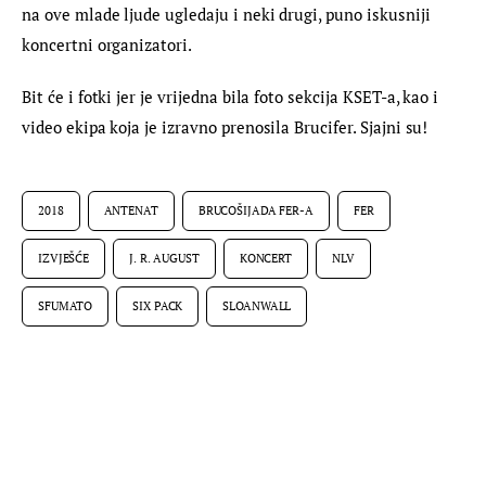
na ove mlade ljude ugledaju i neki drugi, puno iskusniji 
koncertni organizatori.
Bit će i fotki jer je vrijedna bila foto sekcija KSET-a, kao i 
video ekipa koja je izravno prenosila Brucifer. Sjajni su!
2018
ANTENAT
BRUCOŠIJADA FER-A
FER
IZVJEŠĆE
J. R. AUGUST
KONCERT
NLV
SFUMATO
SIX PACK
SLOANWALL