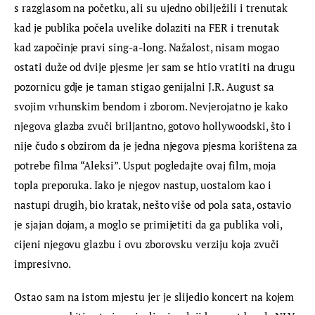
s razglasom na početku, ali su ujedno obilježili i trenutak 
kad je publika počela uvelike dolaziti na FER i trenutak 
kad započinje pravi sing-a-long. Nažalost, nisam mogao 
ostati duže od dvije pjesme jer sam se htio vratiti na drugu 
pozornicu gdje je taman stigao genijalni J.R. August sa 
svojim vrhunskim bendom i zborom. Nevjerojatno je kako 
njegova glazba zvuči briljantno, gotovo hollywoodski, što i 
nije čudo s obzirom da je jedna njegova pjesma korištena za 
potrebe filma “Aleksi”. Usput pogledajte ovaj film, moja 
topla preporuka. Iako je njegov nastup, uostalom kao i 
nastupi drugih, bio kratak, nešto više od pola sata, ostavio 
je sjajan dojam, a moglo se primijetiti da ga publika voli, 
cijeni njegovu glazbu i ovu zborovsku verziju koja zvuči 
impresivno.
Ostao sam na istom mjestu jer je slijedio koncert na kojem 