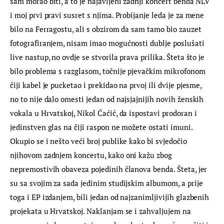
sam morao biti, a to je najavljeni zadnji koncert benda NLV 
i moj prvi pravi susret s njima. Probijanje leda je za mene 
bilo na Ferragostu, ali s obzirom da sam tamo bio zauzet 
fotografiranjem, nisam imao mogućnosti dublje poslušati 
live nastup, no ovdje se stvorila prava prilika. Šteta što je 
bilo problema s razglasom, točnije pjevačkim mikrofonom 
čiji kabel je pucketao i prekidao na prvoj ili dvije pjesme, 
no to nije dalo omesti jedan od najsjajnijih novih ženskih 
vokala u Hrvatskoj, Nikol Ćaćić, da ispostavi prodoran i 
jedinstven glas na čiji raspon ne možete ostati imuni. 
Okupio se i nešto veći broj publike kako bi svjedočio 
njihovom zadnjem koncertu, kako oni kažu zbog 
nepremostivih obaveza pojedinih članova benda. Šteta, jer 
su sa svojim za sada jedinim studijskim albumom, a prije 
toga i EP izdanjem, bili jedan od najzanimljivijih glazbenih 
projekata u Hrvatskoj. Naklanjam se i zahvaljujem na 