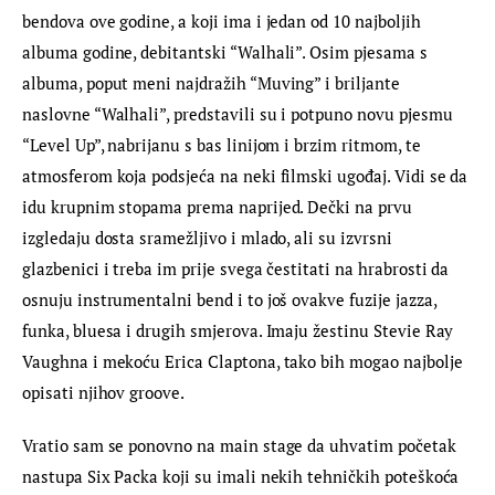
bendova ove godine, a koji ima i jedan od 10 najboljih 
albuma godine, debitantski “Walhali”. Osim pjesama s 
albuma, poput meni najdražih “Muving” i briljante 
naslovne “Walhali”, predstavili su i potpuno novu pjesmu 
“Level Up”, nabrijanu s bas linijom i brzim ritmom, te 
atmosferom koja podsjeća na neki filmski ugođaj. Vidi se da 
idu krupnim stopama prema naprijed. Dečki na prvu 
izgledaju dosta sramežljivo i mlado, ali su izvrsni 
glazbenici i treba im prije svega čestitati na hrabrosti da 
osnuju instrumentalni bend i to još ovakve fuzije jazza, 
funka, bluesa i drugih smjerova. Imaju žestinu Stevie Ray 
Vaughna i mekoću Erica Claptona, tako bih mogao najbolje 
opisati njihov groove.
Vratio sam se ponovno na main stage da uhvatim početak 
nastupa Six Packa koji su imali nekih tehničkih poteškoća 