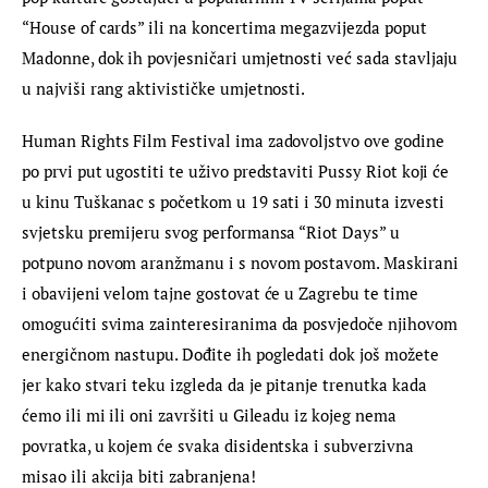
“House of cards” ili na koncertima megazvijezda poput 
Madonne, dok ih povjesničari umjetnosti već sada stavljaju 
u najviši rang aktivističke umjetnosti.
Human Rights Film Festival ima zadovoljstvo ove godine 
po prvi put ugostiti te uživo predstaviti Pussy Riot koji će 
u kinu Tuškanac s početkom u 19 sati i 30 minuta izvesti 
svjetsku premijeru svog performansa “Riot Days” u 
potpuno novom aranžmanu i s novom postavom. Maskirani 
i obavijeni velom tajne gostovat će u Zagrebu te time 
omogućiti svima zainteresiranima da posvjedoče njihovom 
energičnom nastupu. Dođite ih pogledati dok još možete 
jer kako stvari teku izgleda da je pitanje trenutka kada 
ćemo ili mi ili oni završiti u Gileadu iz kojeg nema 
povratka, u kojem će svaka disidentska i subverzivna 
misao ili akcija biti zabranjena!