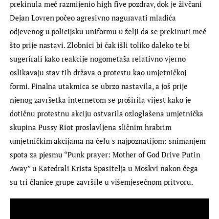
prekinula meč razmijenio high five pozdrav, dok je živčani 
Dejan Lovren počeo agresivno naguravati mladića 
odjevenog u policijsku uniformu u želji da se prekinuti meč 
što prije nastavi. Zlobnici bi čak išli toliko daleko te bi 
sugerirali kako reakcije nogometaša relativno vjerno 
oslikavaju stav tih država o protestu kao umjetničkoj 
formi. Finalna utakmica se ubrzo nastavila, a još prije 
njenog završetka internetom se proširila vijest kako je 
dotičnu protestnu akciju ostvarila ozloglašena umjetnička 
skupina Pussy Riot proslavljena sličnim hrabrim 
umjetničkim akcijama na čelu s najpoznatijom: snimanjem 
spota za pjesmu “Punk prayer: Mother of God Drive Putin 
Away” u Katedrali Krista Spasitelja u Moskvi nakon čega 
su tri članice grupe završile u višemjesečnom pritvoru.