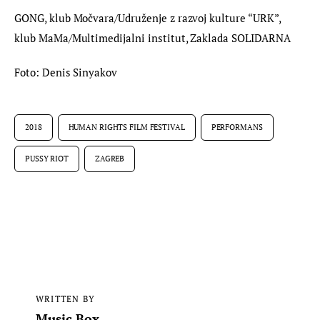
GONG, klub Močvara/Udruženje z razvoj kulture “URK”, 
klub MaMa/Multimedijalni institut, Zaklada SOLIDARNA
Foto: Denis Sinyakov
2018
HUMAN RIGHTS FILM FESTIVAL
PERFORMANS
PUSSY RIOT
ZAGREB
WRITTEN BY
Music Box