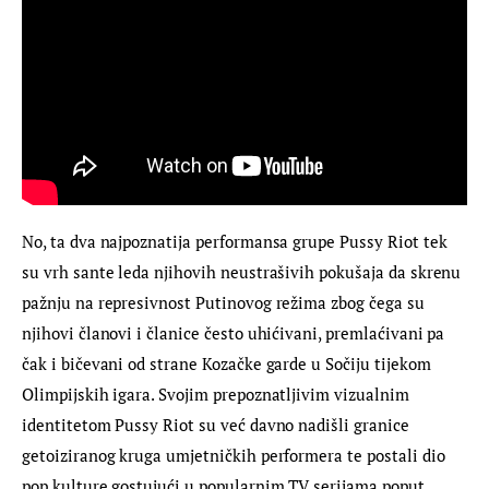
No, ta dva najpoznatija performansa grupe Pussy Riot tek 
su vrh sante leda njihovih neustrašivih pokušaja da skrenu 
pažnju na represivnost Putinovog režima zbog čega su 
njihovi članovi i članice često uhićivani, premlaćivani pa 
čak i bičevani od strane Kozačke garde u Sočiju tijekom 
Olimpijskih igara. Svojim prepoznatljivim vizualnim 
identitetom Pussy Riot su već davno nadišli granice 
getoiziranog kruga umjetničkih performera te postali dio 
pop kulture gostujući u popularnim TV serijama poput 