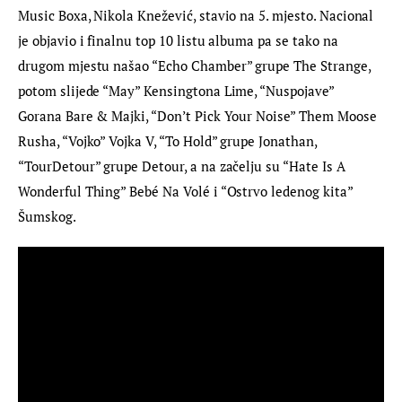
Music Boxa, Nikola Knežević, stavio na 5. mjesto. Nacional 
je objavio i finalnu top 10 listu albuma pa se tako na 
drugom mjestu našao “Echo Chamber” grupe The Strange, 
potom slijede “May” Kensingtona Lime, “Nuspojave” 
Gorana Bare & Majki, “Don’t Pick Your Noise” Them Moose 
Rusha, “Vojko” Vojka V, “To Hold” grupe Jonathan, 
“TourDetour” grupe Detour, a na začelju su “Hate Is A 
Wonderful Thing” Bebé Na Volé i “Ostrvo ledenog kita” 
Šumskog.