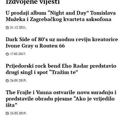
Izdvojene vijesti
U prodaji album “Night and Day” Tomislava
Mužeka i Zagrebačkog kvarteta saksofona
31.12.2021.
Dark Side of 80’s uz modnu reviju kreatorice
Ivone Gray u Routeu 66
17.03.2017.
Prijedorski rock bend Eho Radar predstavio
drugi singl i spot “Tražim te”
26.05.2019.
The Frajle i Vanna ostvarile novu suradnju i
predstavile obradu pjesme “Ako je vrijedilo
išta”
25.03.2019.