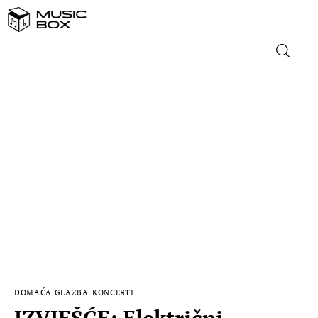
NASLOVNICA
DOMAĆA GLAZBA
STRANA GLAZBA
FILM
MUSIC BOX
DOMAĆA GLAZBA
KONCERTI
IZVJEŠĆE: Električni