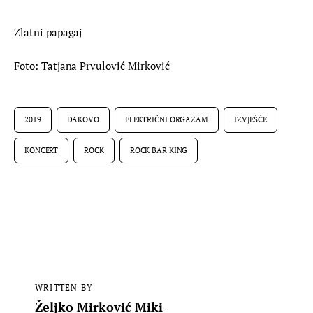
Zlatni papagaj
Foto: Tatjana Prvulović Mirković
2019
ĐAKOVO
ELEKTRIČNI ORGAZAM
IZVJEŠĆE
KONCERT
ROCK
ROCK BAR KING
WRITTEN BY
Željko Mirković Miki