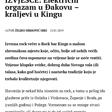
orgazam u Đakovu –
kraljevi u Kingu
AUTOR
ŽELJKO MIRKOVIĆ MIKI
13.01.2019.
Izvrsna rock večer u Rock bar Kingu u malom 
slavonskom mjestu koje, očito, bolje od nekih većih 
sredina čuva uspomene na vrijeme koje se neće vratiti. 
Vrijeme klupske svirke, dobrog duha Novoga vala (ili 
talasa, kako god hoćete) i nastavka tradicije koju je 
trebalo kvalitetnije njegovati.
Slavonija je nekad bila sinonim za rock, a tomu u prilog idu 
glazbene priče iz Osijeka i Vinkovaca, Županje i Broda, pa 
(ranijih godina) i Požege. Vremenom su se mnoge stvari 
promijenile, ali drago mi je da još uvijek postoje 