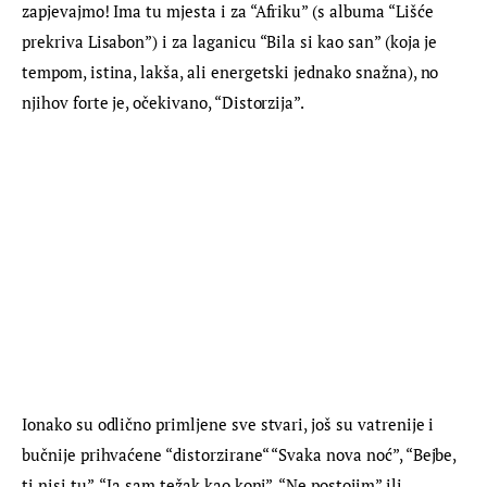
zapjevajmo! Ima tu mjesta i za “Afriku” (s albuma “Lišće 
prekriva Lisabon”) i za laganicu “Bila si kao san” (koja je 
tempom, istina, lakša, ali energetski jednako snažna), no 
njihov forte je, očekivano, “Distorzija”.
Ionako su odlično primljene sve stvari, još su vatrenije i 
bučnije prihvaćene “distorzirane“ “Svaka nova noć”, “Bejbe, 
ti nisi tu”, “Ja sam težak kao konj”, “Ne postojim” ili 