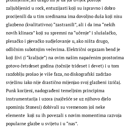
zaljubljenici u rock, entuzijasti koji su ispravno i dobro 
procijenili da u tim sredinama ima dovoljno duša koji nisu 
glazbeno (kvalitativno) “zastranili”, ali i da ima “nekih 
novih klinaca” koji su spremni na “učenje” i slušalačko, 
plesačko i pjevačko sudjelovanje u, ako ništa drugo, 
odličnim subotnjim večerima. Električni orgazam bend je 
koji živi (i “kraljuje”) na ovim našim napaćenim prostorima 
gotovo četrdeset godina (točnije trideset i devet) i u tom 
razdoblju prošao je više faza, no diskografski zadržao 
svježinu iako nije drastično mijenjao svoj glazbeni izričaj. 
Punk korijeni, nadograđeni temeljnim principima 
instrumentarija i uzora (najčešće se uz njihovo djelo 
spominju Stonesi) dobivali su vremenom još neke 
elemente  koji su ih povezali s novim momentima razvoja 
popularne glazbe u svijetu i u “nas”.