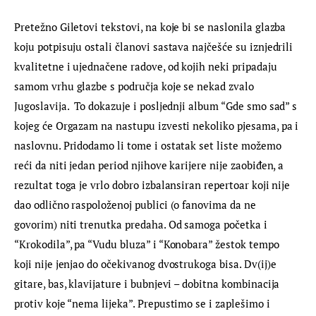
Pretežno Giletovi tekstovi, na koje bi se naslonila glazba 
koju potpisuju ostali članovi sastava najčešće su iznjedrili 
kvalitetne i ujednačene radove, od kojih neki pripadaju 
samom vrhu glazbe s područja koje se nekad zvalo 
Jugoslavija.  To dokazuje i posljednji album “Gde smo sad” s 
kojeg će Orgazam na nastupu izvesti nekoliko pjesama, pa i 
naslovnu. Pridodamo li tome i ostatak set liste možemo 
reći da niti jedan period njihove karijere nije zaobiđen, a 
rezultat toga je vrlo dobro izbalansiran repertoar koji nije 
dao odlično raspoloženoj publici (o fanovima da ne 
govorim) niti trenutka predaha. Od samoga početka i 
“Krokodila”, pa “Vudu bluza” i “Konobara” žestok tempo 
koji nije jenjao do očekivanog dvostrukoga bisa. Dv(ij)e 
gitare, bas, klavijature i bubnjevi – dobitna kombinacija 
protiv koje “nema lijeka”. Prepustimo se i zaplešimo i 