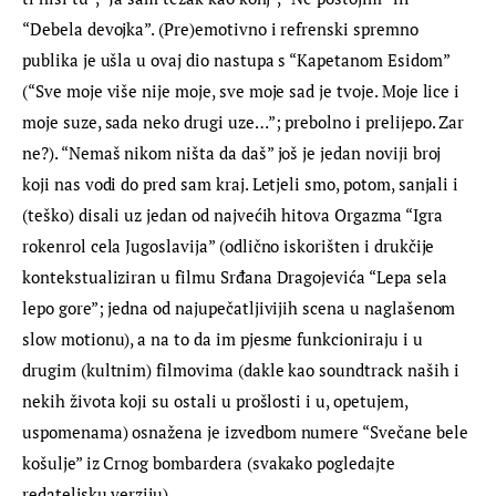
“Debela devojka”. (Pre)emotivno i refrenski spremno 
publika je ušla u ovaj dio nastupa s “Kapetanom Esidom” 
(“Sve moje više nije moje, sve moje sad je tvoje. Moje lice i 
moje suze, sada neko drugi uze…”; prebolno i prelijepo. Zar 
ne?). “Nemaš nikom ništa da daš” još je jedan noviji broj 
koji nas vodi do pred sam kraj. Letjeli smo, potom, sanjali i 
(teško) disali uz jedan od najvećih hitova Orgazma “Igra 
rokenrol cela Jugoslavija” (odlično iskorišten i drukčije 
kontekstualiziran u filmu Srđana Dragojevića “Lepa sela 
lepo gore”; jedna od najupečatljivijih scena u naglašenom 
slow motionu), a na to da im pjesme funkcioniraju i u 
drugim (kultnim) filmovima (dakle kao soundtrack naših i 
nekih života koji su ostali u prošlosti i u, opetujem, 
uspomenama) osnažena je izvedbom numere “Svečane bele 
košulje” iz Crnog bombardera (svakako pogledajte 
redateljsku verziju).