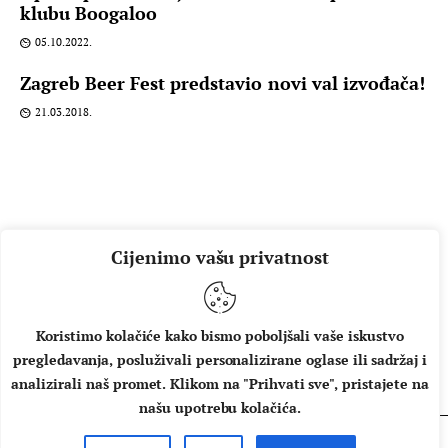
klubu Boogaloo
05.10.2022.
Zagreb Beer Fest predstavio novi val izvođača!
21.03.2018.
Cijenimo vašu privatnost
Koristimo kolačiće kako bismo poboljšali vaše iskustvo
pregledavanja, posluživali personalizirane oglase ili sadržaj i
O NAMA
IMPRESSUM
UVJETI KORIŠTENJA
analizirali naš promet. Klikom na "Prihvati sve", pristajete na
našu upotrebu kolačića.