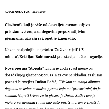
AUTOR
MUSIC BOX
21.01.2019.
Glazbenik koji je više od desetljeća nenametljivo 
prisutan u eteru, a u njegovim prepoznatljivim 
pjesmama, uživaju svi, opet je iznenadio.
Nakon posljednjih uspješnica ‘Za život cijeli’ i ‘5 
minuta’, 
Kristijan Rahimovski 
predstavlja nešto drugačije.
Nova pjesma
 “
Stopala
” lagani je zaokret od njegovog 
dosadašnjeg glazbenog opusa, a za ovu je skladbu, zaslužan 
poznati hitmejker 
Dušan Bačić
,  
‘Tijekom snimanja albuma 
dogodila se jedna neobična pjesma koja me ‘provocirala’, da je 
snimim. Najveći krivac za tu pjesmu je Dušan Bačić i ovo je 
moja prva suradnja s njim kao autorom, te moram priznati da 
mi je ostavila zaista lijep dojam. Pjesmu smo radili 