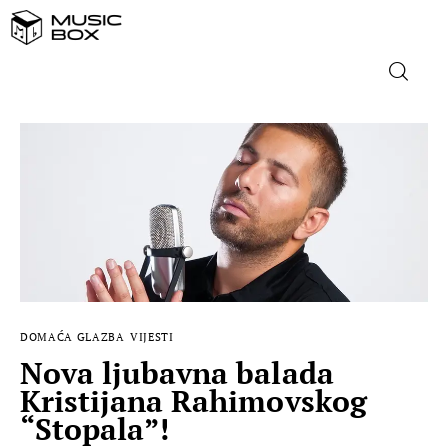
NASLOVNICA
DOMAĆA GLAZBA
STRANA GLAZBA
FILM
DOMAĆA GLAZBA
VIJESTI
MUSIC BOX
Nova ljubavna balada
Kristijana Rahimovskog
“Stopala”!