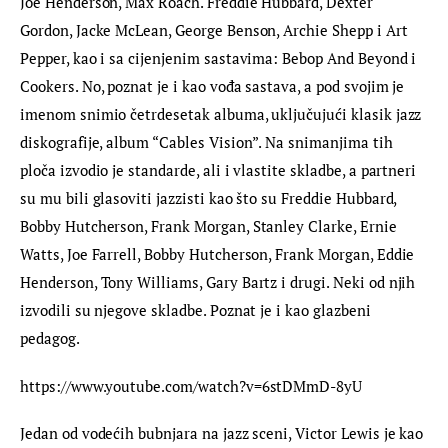
Joe Henderson, Max Roach. Freddie Hubbard, Dexter 
Gordon, Jacke McLean, George Benson, Archie Shepp i Art 
Pepper, kao i sa cijenjenim sastavima: Bebop And Beyond i 
Cookers. No, poznat je i kao vođa sastava, a pod svojim je 
imenom snimio četrdesetak albuma, uključujući klasik jazz 
diskografije, album “Cables Vision”. Na snimanjima tih 
ploča izvodio je standarde, ali i vlastite skladbe, a partneri 
su mu bili glasoviti jazzisti kao što su Freddie Hubbard, 
Bobby Hutcherson, Frank Morgan, Stanley Clarke, Ernie 
Watts, Joe Farrell, Bobby Hutcherson, Frank Morgan, Eddie 
Henderson, Tony Williams, Gary Bartz i drugi. Neki od njih 
izvodili su njegove skladbe. Poznat je i kao glazbeni 
pedagog.
https://www.youtube.com/watch?v=6stDMmD-8yU
Jedan od vodećih bubnjara na jazz sceni, Victor Lewis je kao 