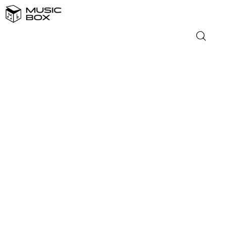
NASLOVNICA
DOMAĆA GLAZBA
STRANA GLAZBA
FILM
MUSIC BOX