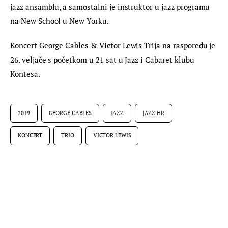
jazz ansamblu, a samostalni je instruktor u jazz programu 
na New School u New Yorku.
Koncert George Cables & Victor Lewis Trija na rasporedu je 
26. veljače s početkom u 21 sat u Jazz i Cabaret klubu 
Kontesa.
2019
GEORGE CABLES
JAZZ
JAZZ.HR
KONCERT
TRIO
VICTOR LEWIS