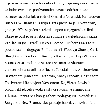
dijete učio svirati violončelo i klavir, prije nego se odlučio 
za bubnjeve. Prvi profesionalni nastup održao je kao 
petnaestogodišnjak u rodnoj Omahi u Nebraski. Na nagovor 
Bustera Williamsa i Billyja Harta preselio je u New York, 
gdje je 1974. započeo strelovit uspon u njegovoj karijeri. 
Ubrzo je postao prvi izbor za suradnje s uglednicima jazza 
kao što su Joe Farrell, Dexter Gordon i Hubert Laws te je 
postao stalni, dugogodišnji suradnik Woodyja Shawa, Carle 
Bley, Davida Sanborna, Kennyja Barrona, Bobbyja Watsona i 
Stana Getza. Poslije je svirao i snimao sa slavnim 
glazbenicima raznih profila, među ostalima s Anthonyjem 
Braxtonom, Jamesom Carterom, Abbey Lincoln, Charlesom 
Tolliverom i Randyjem Westonom. No, Victor Lewis je 
plodan skladatelj i vođa sastava s kojim je snimio niz 
albuma. Poznat je i kao glazbeni pedagog. Na Sveučilištu 
Rutgers u New Brunswicku predaje bubnjeve i sviranje u 