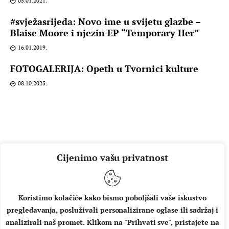
05.01.2021.
#svježasrijeda: Novo ime u svijetu glazbe –
Blaise Moore i njezin EP “Temporary Her”
16.01.2019.
FOTOGALERIJA: Opeth u Tvornici kulture
08.10.2025.
Cijenimo vašu privatnost
Koristimo kolačiće kako bismo poboljšali vaše iskustvo
pregledavanja, posluživali personalizirane oglase ili sadržaj i
O NAMA
IMPRESSUM
UVJETI KORIŠTENJA
analizirali naš promet. Klikom na "Prihvati sve", pristajete na