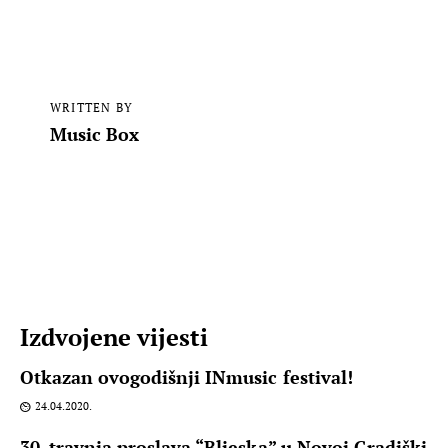
WRITTEN BY
Music Box
Izdvojene vijesti
Otkazan ovogodišnji INmusic festival!
24.04.2020.
30. travnja proslava “Bljeska” u Novoj Gradiški