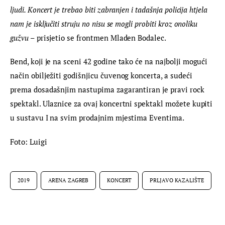
ljudi. Koncert je trebao biti zabranjen i tadašnja policija htjela 
nam je isključiti struju no nisu se mogli probiti kroz onoliku 
gužvu –
 prisjetio se frontmen Mladen Bodalec.
Bend, koji je na sceni 42 godine tako će na najbolji mogući 
način obilježiti godišnjicu čuvenog koncerta, a sudeći 
prema dosadašnjim nastupima zagarantiran je pravi rock 
spektakl. Ulaznice za ovaj koncertni spektakl možete kupiti 
u sustavu I na svim prodajnim mjestima Eventima.
Foto: Luigi
2019
ARENA ZAGREB
KONCERT
PRLJAVO KAZALIŠTE