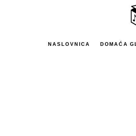
NASLOVNICA
DOMAĆA GLAZBA
STRANA GLAZBA
NASLOVNICA
DOMAĆA G
FILM
MUSIC BOX