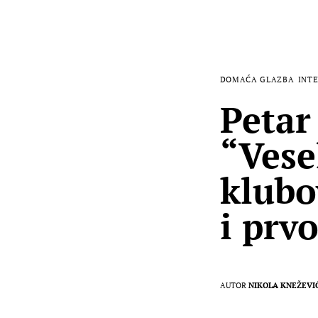
DOMAĆA GLAZBA
INTE
Petar
“Vese
klubo
i prv
AUTOR
NIKOLA KNEŽEVI