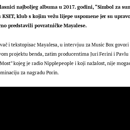
lasnici najboljeg albuma u 2017. godini, “Simbol za sun
 u KSET, klub s kojim vežu lijepe uspomene jer su upra
no predstavili povratničke Mayalese. 
vač i tekstopisac Mayalesa, u intervjuu za Music Box govori
vom projektu benda, zatim producentima Juri Ferini i Pavlu M
ost” kojeg je radio Nipplepeople i koji nažalost, nije mogao 
ominaciju za nagradu Porin.