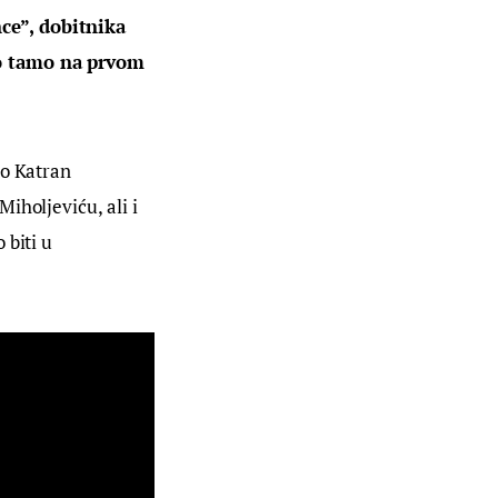
ce”, dobitnika 
vo tamo na prvom 
 o Katran 
iholjeviću, ali i 
biti u 