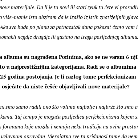
e materijale. Da li je to novi ili stari zvuk to ćete vi prosuđiv
o više-manje isto obzirom da je izašlo iz istih znatiželjnih glav
 Ako sve bude po planu za petnaestak dana pokazat ćemo vam i n
e pomakli negdje drugdje ili gazimo na tragu posljednjeg album
ja albuma su nagrađena Porinima, ako se ne varam 6 nji
 to u najprestižnijim kategorijama. Radi se o albumima 
25 godina postojanja. Je li razlog tome perfekcionizam i
osjećate da niste češće objavljivali nove materijale?
mi smo samo radili ono što volimo najbolje i najbrže što smo m
rukama. Taj tempo je moguća posljedica perfekcionizma kojem sm
s formama koje možda i nemaju neku tradiciju na ovim prosto
li uglavnom opravdan. Vjerojatno sve to pridonosi tome da nem