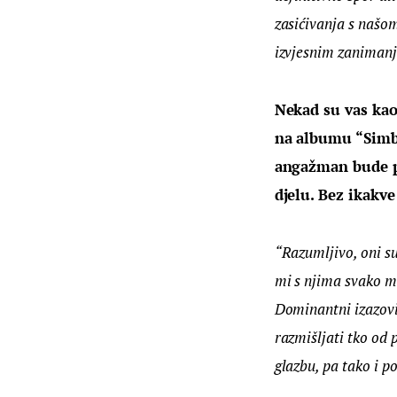
zasićivanja s našom
izvjesnim zanimanj
Nekad su vas kao 
na albumu “Simbol
angažman bude po
djelu. Bez ikakv
“Razumljivo, oni su
mi s njima svako m
Dominantni izazovi
razmišljati tko od p
glazbu, pa tako i p