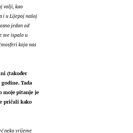
 volji, kao 
i u Lijepoj našoj 
osno jedan od 
 sve ispalo u 
tmosferi koja nas 
ni (također 
 godine. Tada 
o moje pitanje je 
 pričali kako 
ć neko vrijeme 