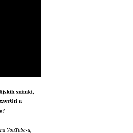
ijskih snimki, 
završiti u 
a?
a na YouTube-u, 