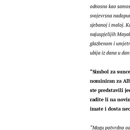
odnosno kao samost
svojevrsna nadopuna
sjebanoj i maloj. 
najuspjelijih Maya
glazbenom i umjetni
ubija iz dana u dan 
“Simbol za sunce”
nominiran za Alb
ste predstavili j
radite li na nov
imate i dosta neo
“Mogu potvrdno odg