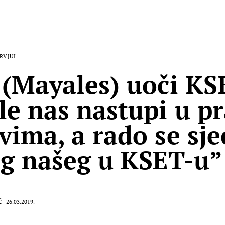
RVJUI
 (Mayales) uoči KS
le nas nastupi u p
vima, a rado se sj
og našeg u KSET-u”
Ć
26.03.2019.