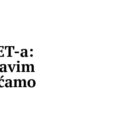
ET-a:
ravim
ećamo