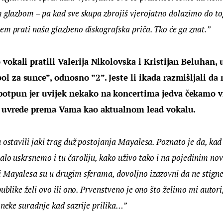
 glazbom – pa kad sve skupa zbrojiš vjerojatno dolazimo do tog
em prati naša glazbeno diskografska priča. Tko će ga znat.”
vokali pratili Valerija Nikolovska i Kristijan Beluhan, ug
 za sunce”, odnosno ”2”. Jeste li ikada razmišljali da 
tpun jer uvijek nekako na koncertima jedva čekamo vid
e uvrede prema Vama kao aktualnom lead vokalu.
 ostavili jaki trag duž postojanja Mayalesa. Poznato je da, kad 
alo uskrsnemo i tu čaroliju, kako uživo tako i na pojedinim n
 Mayalesa su u drugim sferama, dovoljno izazovni da ne stign
ublike želi ovo ili ono. Prvenstveno je ono što želimo mi autori
oneke suradnje kad sazrije prilika…”