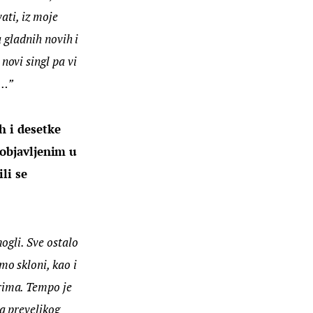
ati, iz moje 
a gladnih novih i 
ovi singl pa vi 
a…”
h i desetke 
objavljenim u 
li se 
ogli. Sve ostalo 
o skloni, kao i 
rima. Tempo je 
a prevelikog 