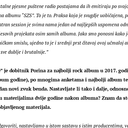
alne pjesme puštene radio postajama da ih emitiraju po svojoj
 albumu “SZS”. To je to. Praksa koja je svugdje uobičajena, pa 
Katran session je svima nama jedan od najljepših uspomena odn
lesovih projekata osim samih albuma. Jako smo ponosni kako je
čkom smislu, ujedno to je i srednji prst čitavoj ovoj učmaloj a
sve dublje i brutalnije.”
 je dobitnik Porina za najbolji rock album u 2017. godi
um godine), po mnogima anketama i najbolji album te
edan novi zvuk benda. Nastavljate li tako i dalje, odnosn
im materijalima dvije godine nakon albuma? Znam da ste
bjavljenog materijala.
ovoriti, nastavljamo u istom sastavu s istim producentima, ve