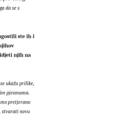
a da se s 
ostili ste ih i 
njihov 
jeti njih na 
se ukažu prilike, 
ovim pjesmama. 
emo pretjerano 
, stvarati novu 