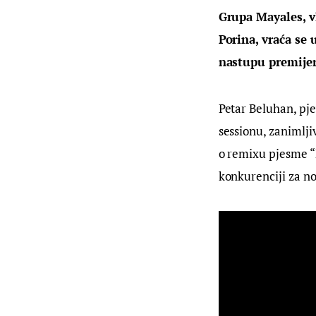
Grupa Mayales, v
Porina, vraća se
nastupu premijer
Petar Beluhan, pje
sessionu, zanimlji
o remixu pjesme “M
konkurenciji za n