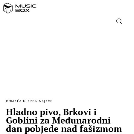
NASLOVNICA
DOMAĆA GLAZBA
STRANA GLAZBA
FILM
DOMAĆA GLAZBA
NAJAVE
MUSIC BOX
Hladno pivo, Brkovi i
Goblini za Međunarodni
dan pobjede nad fašizmom