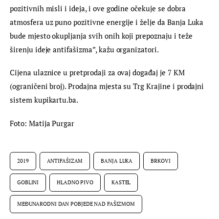
pozitivnih misli i ideja, i ove godine očekuje se dobra 
atmosfera uz puno pozitivne energije i želje da Banja Luka 
bude mjesto okupljanja svih onih koji prepoznaju i teže 
širenju ideje antifašizma”, kažu organizatori.
Cijena ulaznice u pretprodaji za ovaj događaj je 7 KM 
(ograničeni broj). Prodajna mjesta su Trg Krajine i prodajni 
sistem kupikartu.ba.
Foto: Matija Purgar
2019
ANTIFAŠIZAM
BANJA LUKA
BRKOVI
GOBLINI
HLADNO PIVO
KASTEL
MEĐUNARODNI DAN POBJEDE NAD FAŠIZMOM