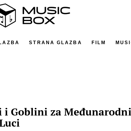
LAZBA
STRANA GLAZBA
FILM
MUSI
i i Goblini za Međunarodn
Luci